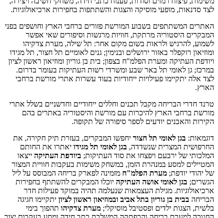
משימות, פיצוח רמזים וסודות, פענוח כתבי חידה, משחקי חשיבה ויצירה,
לצד סדנאות, מופעי מוסיקה והצגות והשתתפות בחפירות ארכיאולוגיות.
האתרים המשתתפים בשבוע המורשת פזורים ברחבי הארץ וחושפים בפני
המבקרים היסטוריה מרתקת, חוויות מרגשות וסיפורים שאי אפשר
לשמוע, להרגיש ולראות בשום מקום אחר: תל שילה, מערת צדקיהו
ומוזיאון רוקפלר באזור ירושלים ובנימין; גנים לאומיים תל חצור, תל מגידו
ויודפת העתיקה ומערת הפלמ"ח בצפון; בית בן גוריון ומוזיאון ראשון לציון
במרכז; גן לאומי תל באר שבע ומשרדי רשות העתיקות בעומר בדרום.
לצד אלה יתקיימו פעילויות ייחודיות בעוד עשרות אתרי מורשת ברחבי
הארץ.
טרנד חדרי הבריחה מקבל תכנים וחללים ייחודיים וחדשניים בשלל אתרי
מורשת ברחבי הארץ להיכרות עם מורשת והיסטוריה באתרים בהם
הקירות והאבנים יודעים לספר סיפורה של תקופה.
דוגמאות:
בגן לאומי תל חצור
יחפשו המבקרים, בעזרת תיק חקירה, את
החרפושית המצרית שנשדדה,
בגן לאומי תל מגידו
יאתרו את החותם
המלכותי של ירבעם ויפצחו את סוד העתיקות;
ביודפת העתיקה
ייצאו
המטיילים למסע במנהרת הזמן, במשחק משימות בעקבות חוויית המצור
של יהודי יודפת;
מערת הפלמ"ח
מזמינה לפארק בריחה המבוסס על ליל
הגשרים;
בגן לאומי אושה העתיקה
יוכלו המבקרים להשתתף בחפירות
ארכיאולוגיות. מגילת העצמאות שנעלמה תהיה במוקד פעילות חדר
הבריחה
בבית בן גוריון בתל אביב
ובמוזיאון ראשון לציון
יתקיימו חגיגה
בלשית, הצגות ילדים ופסטיבל מוסיקלי;
מערת צדקיהו
תהפוך בימי
החנוכה למערת בריחה והרפתקה המשלבת כתב חידה ומסע בעקבות יצור