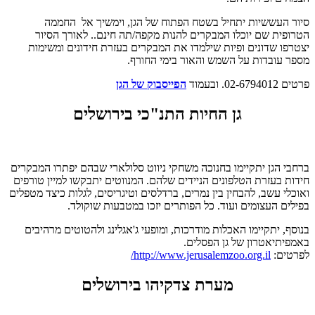
סיור העששיות יתחיל בשטח הפתוח של הגן, וימשיך אל החממה
הטרופית שם יוכלו המבקרים להנות מקפה/תה חינם.. לאורך הסיור
יצטרפו שדונים ופיות שילמדו את המבקרים בעזרת חידונים ומשימות
מספר עובדות על השמש והאור בימי החורף.
פרטים 02-6794012. ובעמוד
הפייסבוק של הגן
גן החיות התנ"כי בירושלים
ברחבי הגן יתקיימו בחנוכה משחקי ניווט סלולארי שבהם יפתרו המבקרים
חידות בעזרת הטלפונים הניידים שלהם. המנווטים יתבקשו למיין טורפים
ואוכלי עשב, להבחין בין נמרים, ברדלסים וטיגריסים, לגלות כיצד מטפלים
בפילים העצומים ועוד. כל הפותרים יזכו במטבעות שוקולד.
בנוסף, יתקיימו האכלות מודרכות, ומופעי ג'אגלינג ולהטוטים מרהיבים
באמפיתיאטרון של גן הפסלים.
לפרטים:
http://www.jerusalemzoo.org.il/
מערת צדקיהו בירושלים