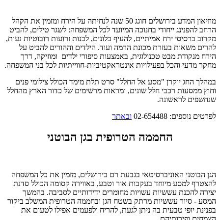
מוזיאון המדע בירושלים חוגג 50 שנה לנחיתה על הירח ומזמין את הקהל
הרחב להפנינג ייחודי בחנוכה המיועד לכל המשפחה: לשגר טילים, להביט
מקרוב ברסיסי ירח אמיתיים, להעיף בלונים, לבנות זרועות רובוטיות נעות,
להרים משאות בעזרת מכונת הרמה ועוד. הילדים וההורים להביט על
הירח מנקודת מבט טכנולוגית, באמצעות סיפורי ילדים ומוזיקה, דרך
מחקר מדעי והכל בפעילויות אינטראקטיביות-חווייתיות לכל בני המשפחה.
במהלך החג יוקרן "מסע אל החלל" סרט תלת מימד הכולל צילומי פנים
וחוץ ממסעות רכבי חלל שונים, ומראות מרשימים של כדור הארץ מהחלל
שנחשפים לראשונה.
לפרטים נוספים: 02-654488
ובאתר
החממה הטרופית בגן הבוטני
הגן הבוטני האוניברסיטאי בגבעת רם בירושלים, מזמין את כל המשפחה
להצטרף למסע מיוחד בעקבות אור וטבע, באווירה קסומה הכולל סדנת
יצירה להכנת עששיות עשויות מחומרים ידידותיים לסביבה. בהמשך
המסע - סיור עששיות מרתק בשטח הגן ובחממה הטרופית המשלב ביקור
בפנינת יופי טבעית בה ניתן לגעת, להריח ולפעמים אפילו לטעום את
הצמחים ופירותיהם.