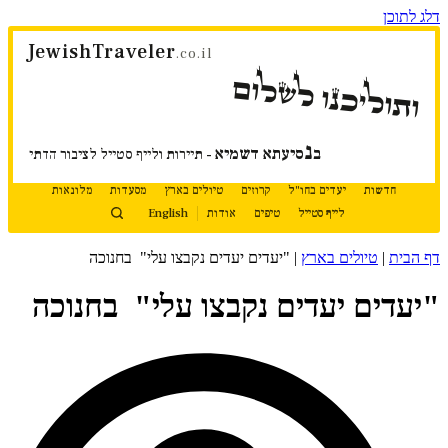
דלג לתוכן
JewishTraveler
.co.il
ותוליכנו לשלום
נ
ב
סיעתא דשמיא
- תיירות ולייף סטייל לציבור הדתי
חדשות
יעדים בחו"ל
קרוזים
טיולים בארץ
מסעדות
מלונאות
לייף סטייל
טיפים
אודות
English
דף הבית
|
טיולים בארץ
|
"יעדים יעדים נקבצו עלי" בחנוכה
"יעדים יעדים נקבצו עלי" בחנוכה