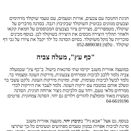
חגיגת החנוכה עם צבעים, אורות וטעמים, עם טעמי שוקולד מדהימים
וצבעים מגוונים בבוטיק השוקולד שבקיבוץ רגבה. בסדנה מדברים על
שוקולד, מטמפררים, מציירים ציור בצבעים המבוססים על חמאת קקאו
ולאחר תהליך היצירה מכסים את היצירה בשוקולד לבן. בנוסף מכינים
סוכריות על מקל משוקולד. בסיום הסדנה כל ילד יקבל את ציורו על גבי דף
שוקולד . טלפון:052-8890381
"כף עץ", מעלה צביה
במועצה אזורית משגב יקיימו שתי סדנאות בישול. ב"כף עץ" שבמעלה
צביה נלמד ללבב לביבות וממרחים צבעונית, מירקות העונה ומצמחי בר.
נלמד לבשל לביבות טעימות, יפות, ומזינות מירקות העונה. נלקט עשבי בר
ונשלב אותם במטבח עם ירקות העונה. נלמד לעבד את הירקות לכדי
ממרחים מלאי טעם, ויחד עם הלביבות ניצור ארוחה חגיגית. הסדנה
מעשית מאוד ומומלצת להורים וילדים גם יחד. הסדנה צמחונית. פרטים:
04-6619196
בנוסף, גם אצל "אבא גיל" ב
קיבוץ יחד
, מועצה אזורית משגב
סדנת לביבות אפויות במגוון טעמים מפתיעים וטעימים כל-כך שתרצו