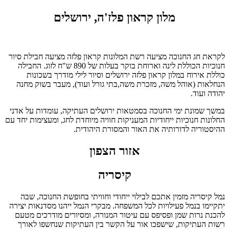
מלון קראון פלז'ה, ירושלים
לקראת חג החנוכה מציעה רשת המלונות קראון פלזה מציעה חבילת סיור
חנוכיות הכוללת לינה וארוחת בוקר בעלות של 890 ש"ח לזוג. החבילה
כוללת אירוח במלון קראון פלזה ירושלים וסיור לילי מודרך בשכונות
הנחלאות (אוהל משה, מזכרת משה,בתי גורל ועוד), מעבר בשוק מחנה
יהודה ועוד.
במשך שמונת ימי החנוכה בסמטאות ירושלים העתיקה, עומדות על אדני
החלונות חנוכיות ייחודיות המעניקות חוויה מיוחדת לחג, ומעצימות יחד עם
ההיסטוריה לדורותיה את האור והמסורת היהודית.
אזור הצפון
קיסריה
נמל קיסריה מזמין אתכם לבילוי ייחודי וחוויתי בחופשת החנוכה, שבה
יתקיימו בנמל פעילויות לכל המשפחה. מבקרי הנמל ייהנו מסדנאות יצירה
להכנת נרות שמן ופסיפס עם עיטור המנורה, ומסיורים מודרכים מטעם
רשות העתיקות, שישפכו אור על הקשר בין העתיקות שנחשפו לאורך