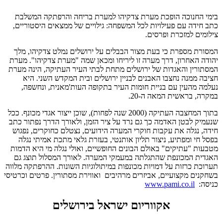
בימי החנוכה הופכת מערת צדקיהו למערת בריחה והרפתקה המשלבת
כתב חידה עם פעילויות לכל המשפחה: גילויים של ממצאים היסטוריים,
צילומים למזכרת ופרסים.
המסורת מספרת כי בעת מצור הבבלים על ירושלים נמלט צדקיהו, מלך
יהודה האחרון, דרך מערה זו ליריחו ומכאן שמה "מערת צדקיהו". מערת
המסתורין והאגדות של ירושלים מתחת לבתי העיר העתיקה, הינה מערת
חציבה ממנה נחצבו האבנים לבניין ירושלים ובית המקדש השני. היא
נעלמה מהעין עם בניית חומות העיר בתקופה העות'מאנית, ונחשפה,
במקרה, בראשית המאה ה-20.
בתוך המחצבה העתיקה (2000 שנה לפחות), שוכן ייצור אגדי מכונף. ככל
שנעמיק לבטן האדמה כך גם נרד על ציר הזמן, ולאורך הדרך נפתור כתב
חידה, נגלה את עקבות חוקרי המערה הידועים, נצטלם כחוקרים, נפגוש
בפסל חי ומפתיע, ניצור תליון אותנטי, בעזרת גלאי מתכת אמיתי נגלה
מטבעות "עתיקים" באולם הבונים החופשיים, ואולי נגלה מי היא הדמות
האגדית המכונפת שהתגלתה במעמקי המערה. לאורך המסלול תוצג גם
תערוכת כרזות על דמויות מכונפות במיתולוגיות השונות. ההרפתקה מלווה
בשחקנים מקצועיים, אביזרים מרהיבים ואווירת מסתורין. פרטים וכרטיסי
כניסה:
www.pami.co.il
אקווריום ישראל בירושלים