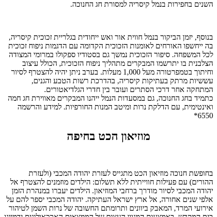
השנים בחפירות בנמל קיסריה למסורת חג החנוכה.
בנוסף, יזמן הביקור בנמל חווית אור ואש ייחודית בגלריית זכוכית קיסריה,
בה ייחשפו האורחים לאומנות הזכוכית הקדומה עם הדגמות ניפוח זכוכית
לכל המשפחה. סיפור הזכוכית נמשך גם בסטודיו ספקולו במרומי המצודה
הצלבנית בו יתרשמו המבקרים מתהליך ניפוח הזכוכית, הכולל עיצוב
וחיתוך בטמפרטורה מעל 1,000 מעלות. בערב ניתן יהיה להצטרף לסיור
עששיות מרתק בעתיקות קיסריה, בהדרכת רשות הטבע והגנים,
המתחקה אחר דרכי הסתרים ועובר בין חדרי הגלדיאטורים.
כתמיד בחג החנוכה, גם במסעדות הנמל ייהנו המבקרים מאווירת חג חמה
ואינטימית, עם הדלקת נרות ומיטב המנות החורפיות. למידע והרשמה
6550*
מוזיאון הכט בחיפה
בחופשת חנוכה מוזיאון הכט מתגייס לעזרת יהודה המכבי (ולעזרת
ההורים) עם פעילות חווייתית ללא תשלום: הילדים מוזמנים להצטרף אל
יהודה המכבי לסיור מודרך ברחבי המוזיאון. הילדים יעברו במנהרת הזמן
אלפי שנים אחורה, אל ארץ ישראל העתיקה. יהודה המכבי יספר להם על
אירועי המרד, המאבק ביוונים ותרומתם החשובה של נרות השמן לטיהור
בית המקדש. באמצעות המגוון העצום של הממצאים הארכאולוגים ידמיינו