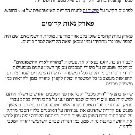
סניפי I-Jump ברחבי הארץ, וגם שלל מסעדות ופיצריות.
לפרטים הקישו על
קישור זה
לחנות החוויות האינטרנטית של Cal בחופש.
פארק נאות קדומים
פארק נאות קדומים שוכן בלב אזור מודיעין, מולדת החשמונאים, שם היה
הכפר שבו גרו מתתיהו ובניו ומכאן יצאה הקריאה למרד ביוונים.
לכבוד חנוכה, יחגגו בפארק את פעילות "
בחזרה לארץ החשמונאים
"
במהלכה שומעים על סיפורי המכבים ונס פך השמן ונהנים ממפעילות
ייחודית וסיורים מרתקים לכל המשפחה. לרשות המבקרים יעמוד מתחם
תחפושות מעוצב בו כל המשפחה יכולה לקפוץ אחורה בזמן ולהראות כמו
משפחה מכבית.
שחקן בתפקיד "חייל מכבי" יקבל את פני המכבים החדשים וישלח אותם
למשימות כמו איסוף רמזים שבעזרתם יענו על כתבי חידה בכתב עברי
עתיק. הפותרים יזכו במטבע ניצחון אשר יוטבע עבורם במקום. בהמשך,
מפגש עם קדרית שתדגים את עבודתה על האובניים בליווי הסבר מרתק
על התפתחות נרות השמן העשויים חומר. במתחם היצירה יהיה ניתן לגרש
את החושך בהכנת נרות שמן, כמו הנרות שבהם השתמשו יהודה המכבי
ולוחמיו.