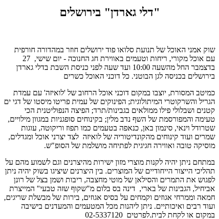
"דלי גארדן" בירושלים
שוק אמני האוכל של תנועת סלואו פוד ירושלים חוזר במהדורה חורפית
עם אוכל מקורי, ריחות וטעמים באווירת חג החנוכה - יום שישי, 27
בדצמבר החל מהשעה 10:00 ועד שעה לפני כניסת השבת בדלי גארדן
בירושלים בכניסה לגן הבוטני. כל דוכני האוכל כשרים
כמיטב המסורת, יוצבו במקום דוכני אוכל הרחוב של 'לואיזה' עם עמדת
הגריל והשרקוטרי המיתולוגית; הפינוקים של עמית פריטו מיסטו של דגי ים
קטנים ושבלולי פילו ממולאים בגבינות/תרד; הפיצה הנפוליטנית הכי
טעימה והמפורסמת של השף נדב מלין; בקינוחים סופגניות במגוון מילויים,
שטרודל וינאי, סינמון באן, כנאפה בטעמים כמו תפוז וריקוטה, עוגות
שמרים ועוד קינוחים מהקונדיטוריה של לואיזה לצד יצרני אוכל ומגדלים,
מוסיקה טובה ואווירה חגיגית לפתיחה מושלמת של הסופ"ש.
במתחם ניתן יהיה לקנות מוצרי מזון ישירות מהיצרנים וגם לשמוע מהם על
תהליכי הייצור הייחודיים של המוצרים. בין היצרנים שיציגו בשוק יהיה ניתן
לפגוש את התמרים והסילאן של מוטי מחצבה, ריבות ושמן בצל של רונן
אביחיל, הגבינות של בארי, דינה בס בלום מ"שקוף שזה טבעי" המייצרת
חמאה וממרחי אגוזים וקמחים על בסיס אגוזים, בירות של מבשלת שריגים,
ועוד רבים ואיכותיים. ניתן ליהנות מכל המטעמים והמעדנים בישיבה
במקום או לקחת לבית.לפרטים 02-5337120