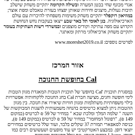
אגדי מכונף שחי בבטן המערה
ובשילה הקדומה
יתקיים משחק שישלב
תיבות נעולות, מיצגים וחידות שאותן יפצחו בעזרת טאבלט ומפת אוצר;
במוזיאון רוקפלר
יתקיים משחק משימות משפחתי להיכרות עם עולם
הארכיאולוגיה.
בגן לאומי תל באר שבע
ייצאו בעקבות נחש הנחושת
הקדוש עם מפה עתיקה וקודים מוצפנים
ובמשרדי רשות העתיקות בעומר
יתקיים משחק ארכיאולוגי מרתק ומאתגר.
לפרטים נוספים: www.moreshet2019.co.il
אזור המרכז
Cal
בחופשת החנוכה
במסגרת תוכנית 'Cal בחופש' של תוכנית הטבות המאגדת מגוון הטבות
לימי חופשה וחגים, מציעה חברת Cal בחג החנוכה ללקוחותיה אפשרויות
בילוי משפחתיות משתלמות ומגוון חוויות שיאירו את חנוכה. בין מגוון
ההטבות ניתן למצוא כרטיסים בהנחה משמעותית להצגות המבוקשות של
השנה " שלמה המלך ומלכת שבא " במחיר של 59 ₪ לכרטיס (במקום
149 ₪), "רפונזל המחזמר" במחיר של 59 ₪ לכרטיס (במקום 149 ₪),
כניסה לסאפארי תמורת 37 שקלים בלבד, ועוד שלל כרטיסים במחירים
יוצאי דופן. במבצע האטרקטיבי יש עוד מופעים ושעשועים רבים כמו