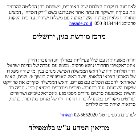
לאחרונה בעקבות הצלחת שוק האיכרים, משפחת כהן החליטה להרחיב
את עסקיה והשיקה זה עתה אתר אינטרנט בשם "ירק השדה", המציע
סחורה חקלאית מגוונת, אשר מגיעה עם משלוח ישירות עד בית הלקוח.
פרטים: 050-8134444
hasade.co.il
מרכז מורשת בגין, ירושלים
חוויה משפחתית עם שלל פעילויות במהלך חג החנוכה: חידון
אינטראקטיבי תחרותי נושא פרסים. מפגש עם עברה של מדינת ישראל
דרך תולדות חייו של ראש הממשלה השישי, מנחם בגין, מי שהיה מפקדו
של הארגון הצבאי הלאומי, יושב ראש האופוזיציה במשך 26 שנים, האיש
שאחראי להסכם השלום עם מצרים, וראש הממשלה שקידם את פרוייקט
שיקום השכונות. עוד בחנוכה- סיורים מודרכים במוזיאון בגין - חוויה רב
חושית באמצעות סרטים נדירים מסכי מגע אינטראקטיביים ושחזורים
ופריטים מקוריים במסע להכרת תחנות חייו של מנחם בגין ועוד. בנוסף,
סדנאות יצירת כדים לילדים.
לפרטים נוספים: טל' 02-5652020
ובאתר
מוזיאון המדע ע"ש בלומפילד