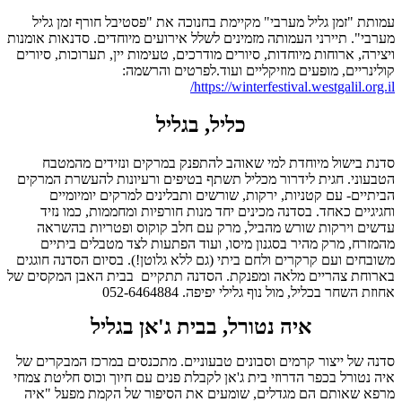
עמותת "זמן גליל מערבי" מקיימת בחנוכה את "פסטיבל חורף זמן גליל
מערבי". תיירני העמותה מזמינים לשלל אירועים מיוחדים. סדנאות אומנות
ויצירה, ארוחות מיוחדות, סיורים מודרכים, טעימות יין, תערוכות, סיורים
קולינריים, מופעים מוזיקליים ועוד.לפרטים והרשמה:
https://winterfestival.westgalil.org.il/
כליל, בגליל
סדנת בישול מיוחדת למי שאוהב להתפנק במרקים ונזידים מהמטבח
הטבעוני. חגית לידרור מכליל תשתף בטיפים ורעיונות להעשרת המרקים
הביתיים- עם קטניות, ירקות, שורשים ותבלינים למרקים יומיומיים
וחגיגיים כאחד. בסדנה מכינים יחד מנות חורפיות ומחממות, כמו נזיד
עדשים וירקות שורש מהביל, מרק עם חלב קוקוס ופטריות בהשראה
מהמזרח, מרק מהיר בסגנון מיסו, ועוד הפתעות לצד מטבלים ביתיים
משובחים ועם קרקרים ולחם ביתי (גם ללא גלוטן!). בסיום הסדנה חוגגים
בארוחת צהריים מלאה ומפנקת. הסדנה תתקיים בבית האבן המקסים של
אחוזת השחר בכליל, מול נוף גלילי יפיפה. 052-6464884
איה נטורל, בבית ג'אן
בגליל
סדנה של ייצור קרמים וסבונים טבעוניים. מתכנסים במרכז המבקרים של
איה נטורל בכפר הדרוזי בית ג'אן לקבלת פנים עם חיוך וכוס חליטת צמחי
מרפא שאותם הם מגדלים, שומעים את הסיפור של הקמת מפעל "איה