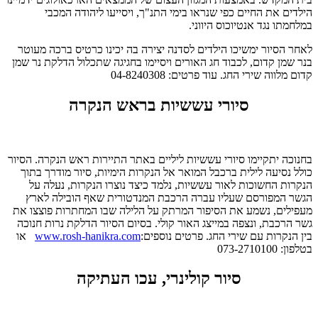
הילדים את החיים כפי שנראו בימי התנ"ך, ויסייעו ליהודה המכבי
במלחמתו נגד אנטיוכוס היווני.
לאחר הסיור ימשיכו הילדים לסדנה יצירה בה יכינו כרטיס ברכה מעוטר
בנר שמן קדום, לכבוד חג האורים ויסיימו בחגיגה שתכלול הדלקת נר שמן
קדום מלווה שירי החג. עוד פרטים: 04-8240308
סיורי עששיות בראש הנקרה
בחנוכה יתקיימו סיורי עששיות ליליים באתר התיירות ראש הנקרה. הסיור
כולל נסיעה לילית ברכבל המואר אל הנקרות הימיות, סיור מודרך בתוך
הנקרות החשוכות לאור עששיות, נלמד כיצד נוצרו הנקרות, נעלה על
הגשר המפורסם שעליו עברה הרכבת המנדטורית שאף הובילה לארץ
מעפילים, נשמע את הסיפור המרתק על הלילה שבו המחתרות פוצצו את
גשר הרכבת, ונצפה במייצג האור קולי. בסיום הסיור הדלקת נרות חנוכה
בין הנקרות עם שירי החג. פרטים נוספים:
www.rosh-hanikra.com
או
בטלפון: 073-2710100
סיור קולינרי, עכו העתיקה