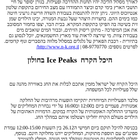
לאורך מסלול הליכה יהיו תחנות ההדרכה ופעילות. בגורן יסופר על חיי
תושבי הארץ בימי קדם וכיצד התמודדו עם מצב החירום בתקופת שלטון
אנטיוכוס היווני. ניתן יהיה להתנסות בעבודת השדה וזריעת גרעיני חיטה
כמו בימים ההם. בחצרות היצהר שעל גבעת המנורה, יכינו הילדים שמן
זית בשיטה בה הפיקו בתקופת המקרא. בבית הבד, יצפו בחמור המסובב
את אבן המיפרכה - מתקן ריסוק הזיתים, ובבור המים שואבים מים
בעבודת צוות. מי שירצה לראות עוד מארץ החשמונאים, יוכל לנסוע גם
בתיורית - רכבת הפארק על גלגלים במסלול מלווה בהסברים ונוף קדומים.
לפרטים נוספים: 08-9770770 |
http://www.n-k.org.il/
היכל הקרח Ice Peaks בחולון
היכל הקרח של ישראל מזמין אתכם לבלות את החג באווירה מהנה עם
שלל פעילויות לכל המשפחה.
מלבד הפעילויות המיוחדות יתקיימו הופעות מרהיבות של החלקה
אמנותית, פעמיים ביום ב12:00 וב16:00 על ידי נבחרת המחליקים של
מועדוני ההחלקה האומנותית על הקרח במקום. הדמויות האהובות על
הילדים מעולם הקרח יחליקו ויצטלמו איתם במהלך החג.
בכניסה להיכל תוקם ביום חמישי ה26.12 בין השעות 12:00-15:00 עמדת
ספינג'ים עם תוספת מתוקות, המחליקים ייהנו מחלוקה חינם. בנוסף,
יחולקו למחליקים גם מטבעות שוקולד דמי חנוכה. מומלץ להצטייד