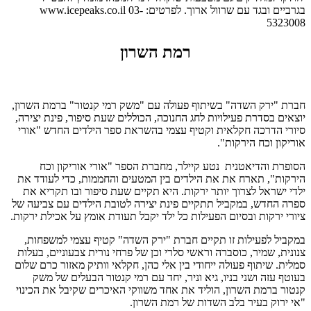
בגרביים ובגד עם שרוול ארוך. לפרטים: www.icepeaks.co.il 03-
5323008
רמת השרון
חברת "ירק השדה" בשיתוף פעולה עם "משק רמי קנטור" ברמת השרון,
יוצאים בסדרת פעילויות לחג החנוכה, הכוללים שעת סיפור, פינת יצירה,
סיורי הדרכה חקלאית וקטיף עצמי בהשראת ספר הילדים החדש "אורי
אוריקון וכח הירקות".
הסופרת והדיאטנית נטע קיילר, מחברת הספר "אורי אוריקון וכח
הירקות", תארח את את הילדים בין המטעים והחממות, כדי לעודד את
ילדי ישראל לצרוך יותר ירקות. היא תקיים שעת סיפור ובו תקריא את
ספרה החדש, במקביל תתקיים פינת יצירה לטובת הילדים עם צביעה של
ציורי ירקות ובסיום הפעילות כל ילד יקבל תעודת אומץ על אכילת ירקות.
במקביל לפעילות זו תקיים חברת "ירק השדה" קטיף עצמי למשפחות,
צנונית, שמיר, כוסברה וראשי סלרי וכן של פרחי נורית צבעוניים, בעלות
סמלית. שיתוף פעולה ייחודי בין אלי כהן, חקלאי וותיק מאזור כרם שלום
בעוטף עזה ושני בניו, גיא וניר, יחד עם רמי קנטור הבעלים של משק
קנטור ברמת השרון, הוליד את אחד משווקי האיכרים שקיבל את הכינוי
"אי ירוק בעיר בלב השדות של רמת השרון.