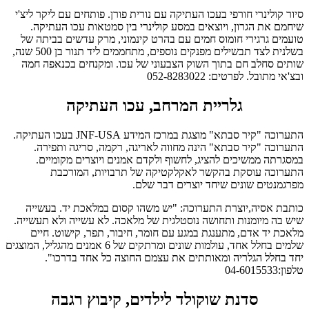
סיור קולינרי חורפי בעכו העתיקה עם נורית פורן. פותחים עם ליקר ליצ'י
שיחמם את הגרון, ויוצאים במסע קולינרי בין סמטאות עכו העתיקה.
טועמים גרגירי חומוס חמים עם בהרט קינמוני, מרק עדשים בביתה של
בשלנית לצד תבשילים מפנקים נוספים, מתחממים ליד תנור בן 500 שנה,
שותים סחלב חם בתוך השוק הצבעוני של עכו. ומקנחים בכנאפה חמה
ובצ'אי מתובל. לפרטים: 052-8283022
גלריית המרחב, עכו העתיקה
התערוכה "קיר סבתא" מוצגת במרכז המידע JNF-USA בעכו העתיקה.
התערוכה "קיר סבתא" הינה מחווה לאריגה, רקמה, סריגה ותפירה.
במסגרתה ממשיכים להציג, לחשוף ולקדם אמנים ויוצרים מקומיים.
התערוכה עוסקת בהקשר לאקלקטיקה של תרבויות, המורכבת
מפרגמנטים שונים שיחד יוצרים דבר שלם.
כותבת אסיה,יוצרת התערוכה: "יש משהו קסום במלאכת יד. בעשייה
שיש בה מיומנות ותחושה נוסטלגית של מלאכה. לא עשייה ולא תעשייה.
מלאכת יד אדם, מתענגת במגע עם חומר, חיבור, תפר, קישוט. חיים
שלמים בחלל אחד, עולמות שונים ומרתקים של 6 אמנים מהגליל, המוצגים
יחד בחלל הגלריה ומאותתים את עצמם החוצה כל אחד בדרכו".
טלפון:04-6015533
סדנת שוקולד לילדים, קיבוץ רגבה