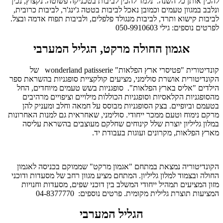
להכין אותן כל השנה. נלמד להכין לביבות בטכניקה פשוטה. נקצוץ, נכין
ונלבב במגוון טעמים וכמובן נאכל לביבות בטטה ג'ינג'ר, לביבות כרובית,
לביבות קישוא ותרד, לביבות מנגולד פלפלים, ולביבות תפוח אדמה ובצל.
לפרטים נוספים: גילי 050-9910603
אגמון החולה מרקט, הגליל המערבי
קונדיטורית "פטיסרי ארץ הפלאות" wonderland patisserie של
הקונדיטורית אושרת סולימני, מציעים קולקציית סופגניות בהשראת ספר
הילדים "אליס בארץ הפלאות". סופגניות בשש טעמים מיוחדים, החל
מהסופגניות הקלאסיות וסופגניות הכוללות מילויים וציפויים מרהיבים
בטעמם וביופיים. בצק הסופגניות מבוסס על חמאה וחלב ומעניק להן
מרקם נימוח וטעם ממכר ייחודי. סולימני, שאחראית גם למנות האחרונות
במלון גליליון יוצרת שלל קינוחים שחלקם מעוצבים בהשראת עליסה
מארץ הפלאות, מקרונים ועוגות בעבודת יד.
הקונדיטוריה נמצאת במתחם "אגמון מרקט" שממוקם בכניסה לאגמון
החולה ובצמוד למלון גליליון. המתחם מציע מגוון רחב של מסעדות ודוכני
מזון המציעים תמהיל ייחודי המשלב בין דוכני שפים, מסעדות וחנויות
המציעות תוצרת גלילית מקומית. פרטים נוספים: 04-8377770
הגליל המערבי