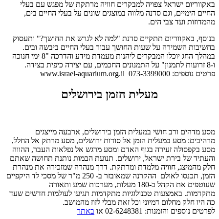
באקווריום ישראל צפויה למבקרים חוויה מרתקת של מפגש עם בעלי
החיים הימיים, וגם סדנה מלווה במוצגים שונים על בעלי החיים בים,
מהמדוזות ועד צבי הים.
בנוסף, באקווריום תתקיים סדנת "למה לא לגרש את החושך?" ותעסוק
בחשיבות השמירה על שעות החושך עבור בעלי החיים ביבשה ובים.
במהלך החג יוכלו המבקרים ליהנות מעמדת מידע והדרכה "8 ימי חנוכה
ו-8 זרועות לתמנון" על התמנונים החכמים, עם יצירה כיפית בצידה.
פרטים נוספים: 073-3399000 www.israel-aquarium.org.il
מעלית הזמן בירושלים
מסע מדהים ורב חושי במעלית הזמן בירושלים, ארבעה מייצגים
מרהיבים: מסע במעלית הזמן אל סודות ירושלים, מסע מרתק אל החלל,
מסע בקפסולה זעירה בגוף האדם ומסע מרגש אל נפלאות העבר, ההווה
והעתיד של בירת ישראל, ירושלים. תנועת הבמות נותנת תחושה שאתם
חלק מהמיצג, חוויה מלמדת ומרתקת. דרך מנהרה שמזכירה את מנהרת
הזמן, תכנסו לאולם ההקרנה שמאובזר ב- 250 מ"ר של מסכי לד היקפיים
שעוטפים את הקהל ב-180 מעלות, מערכות שמע ותאורה
מתקדמות. באמצעות טכנולוגיות מתקדמות תגיעו לעולמות חדשים שעד
כה היו חלק מחלום דמיוני וכל זאת מבלי לזוז מהמושב.
לפרטים נוספים והזמנות: 02-6248381 או
באתר