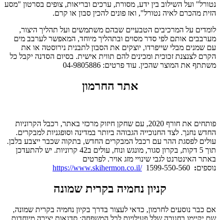
נטורל" ועל השילוב בין ידע, מסורת, ערכים ובריאות, צופים בסרטון "מסע
הזית מהכרם לאיה נטורל", ואז פונים להכין סבון או קרם.
לומדים על המרכיבים הטבעיים שבהם משתמשים ועל תהליך היצור,
מערבבים אותם לפי סדר מסוים ובתהליך מיוחד, המאפשר לערבב מים
עם שמנים מבלי שייפרדו, יוצקים את הסבון לתבנית נירוסטה או את
הקרם לצנצנת זכוכית ומכינים להם תווית אישית. בסיום הסדנה יקבל כל
משתתף את המוצר שהכין. עוד פרטים: 04-9805886
אתר החרמון
פותחים את חורף 2020, עם שחקן חיזוק מרכזי באתר, רכבל הקרוניות
החדש נחנך. לצד החנוכייה הגבוהה ביותר במדינה וסופגניות למבקרים.
עולים לפסגת ההר עם רכבל המבקרים החדש, בתקוה שכבר ייצבע בלבן.
תוך 5 דקות, בקרון סגור, מונגש ונוח, עולים ב42 קרוניות. יש להתעדכן
באתר האינטרנט לגבי שינויי מזג אויר. לפרטים
נוספים
:
1599-550-560
https://www.skihermon.co.il/
קניון נחמיה בקרית שמונה
אם כבר נוסעים לחרמון, כדאי לעצור בדרך בקיון נחמיה בקרית שמונה,
שם יקיימו בחנוכה שלל פעילויות לכל המשפחה: סדנאות יצירה מיוחדות,