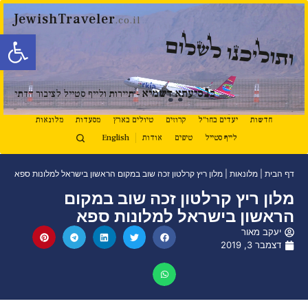
JewishTraveler
.co.il
פתח סרגל
ותוליכנו לשלום
נ
ב
סיעתא דשמיא
- תיירות ולייף סטייל לציבור הדתי
חדשות
יעדים בחו"ל
קרוזים
טיולים בארץ
מסעדות
מלונאות
לייף סטייל
טיפים
אודות
English
דף הבית
|
מלונאות
|
מלון ריץ קרלטון זכה שוב במקום הראשון בישראל למלונות ספא
מלון ריץ קרלטון זכה שוב במקום
הראשון בישראל למלונות ספא
יעקב מאור
דצמבר 3, 2019