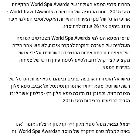
תחרות פרסי הספא העולמי של World Spa Awards מתקיימת
מאז 2015 , תחת המטריה של תחרויות ה World Travel Awards -
ארועי הדגל של ענף האירוח והתיירות האקסלוסיבי העולמי אשר
חוגג בימים אלו 26 שנים להיווסדו.
פרסי הספא העולמי World Spa Awards מצטרפים למגמה
העולמית של הערכה והוקרה לבקרת איכות, לשמש אמת מידה
של מצוינות ובחינת איכות המוצרים והשרותים על ידי אנשי
מקצוע לצד קהל רחב ולסייע לטפח עידן חדש של צמיחה
בתיירות הספא.
מישראל התמודדו ארבעה נציגים ובינהם ספא יערות הכרמל של
רשת ישרוטל, ספא דיוויד אינטרקונטיננטל תל אביב, ספא מלון
מצודת דויד, וכמובן גם הזוכה ספא מלון ריץ-קרלטון אשר לו זו
הזכיה הרביעית ברציפות מאז 2016 .
יגאל גבאי
, מנהל ספא מלון ריץ-קרלטון הרצליה, אומר: "אנו
גאים לקבלת פרס היוקרה של מוסד הWorld Spa Awards. זה