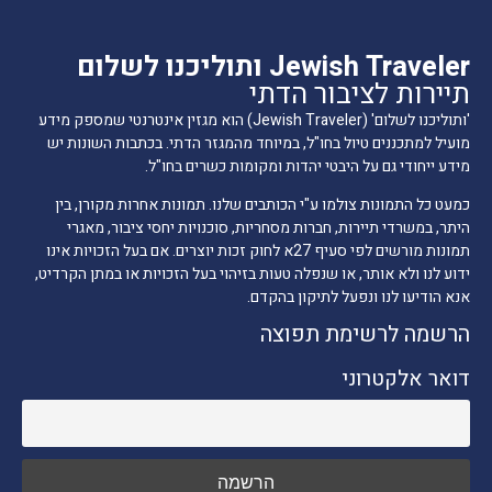
Jewish Traveler ותוליכנו לשלום
תיירות לציבור הדתי
'ותוליכנו לשלום' (Jewish Traveler) הוא מגזין אינטרנטי שמספק מידע
מועיל למתכננים טיול בחו"ל, במיוחד מהמגזר הדתי. בכתבות השונות יש
מידע ייחודי גם על היבטי יהדות ומקומות כשרים בחו"ל.
כמעט כל התמונות צולמו ע"י הכותבים שלנו. תמונות אחרות מקורן, בין
היתר, במשרדי תיירות, חברות מסחריות, סוכנויות יחסי ציבור, מאגרי
תמונות מורשים לפי סעיף 27א לחוק זכות יוצרים. אם בעל הזכויות אינו
ידוע לנו ולא אותר, או שנפלה טעות בזיהוי בעל הזכויות או במתן הקרדיט,
אנא הודיעו לנו ונפעל לתיקון בהקדם.
הרשמה לרשימת תפוצה
דואר אלקטרוני