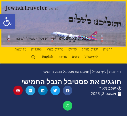
JewishTraveler
.co.il
פתח סרגל
ותוליכנו לשלום
נ
ב
סיעתא דשמיא
- תיירות ולייף סטייל לציבור הדתי
חדשות
יעדים בחו"ל
קרוזים
טיולים בארץ
מסעדות
מלונאות
לייף סטייל
טיפים
אודות
English
דף הבית
|
לייף סטייל
|
חוגגים את פסטיבל הנבל החמישי
חוגגים את פסטיבל הנבל החמישי
יעקב מאור
אוגוסט 3, 2025