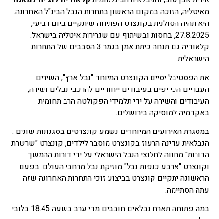
אירית אבן טוב, והניבלאית הבינלאומית
קלאודיה לוצ'יה למאנה
מאיטליה, הזוכה במקום הראשון בתחרות הנבל הבינ"ל האחרונה.
היא תהיה הסולנית בקונצרט הפתיחה שיתקיים ביום רביעי,
27.8.2025, בחסות ובשיתוף עם שגרירות איטליה בישראל.
קלאודיה גם תנחה כיתת אמן בגמר 3 הסבבים של התחרות
הישראלית.
את הפסטיבל יסיים הקונצרט המיוחד "נבל ארץ", השירים
העבריים הכי יפים בעיבודים ייחודיים להרכבי נבלים ושירה,
העיבודים והשירה על ידי תלמידי הפקולטה הרב תחומית
באקדמיה למוסיקה בירושלים.
במסגרת האירועים המיוחדים נשמע קונצרטים בסגנונות שונים :
הנבלאית עדינה הרעוז בקונצרט מוסבר לילדים, קונצרט "שרשרת
הדורות" מחווה לחלוצי הנבל הישראלי על ידי דורות ההמשך
וקונצרט "ארבע כנפות נבל" מוזיקת נבל מרחבי העולם. בפעם
הראשונה יתקיים קונצרט בביצוע זוכי התחרות האחרונה שזה
עתה הסתיימה.
במה פתוחה תארח נבלאים חובבים מדי ערב בשעה 18.45 בלובי