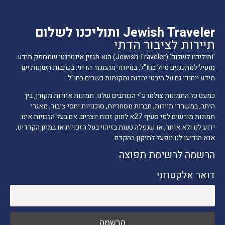
Jewish Traveler ותוליכנו לשלום
תיירות לציבור הדתי
'ותוליכנו לשלום' (Jewish Traveler) הוא מגזין אינטרנטי שמספק מידע
מועיל למתכננים טיול בחו"ל, במיוחד מהמגזר הדתי. בכתבות השונות יש
מידע ייחודי גם על היבטי יהדות ומקומות כשרים בחו"ל.
כמעט כל התמונות צולמו ע"י הכותבים שלנו. תמונות אחרות מקורן, בין
היתר, במשרדי תיירות, חברות מסחריות, סוכנויות יחסי ציבור, מאגרי
תמונות מורשים לפי סעיף 27א לחוק זכות יוצרים. אם בעל הזכויות אינו
ידוע לנו ולא אותר, או שנפלה טעות בזיהוי בעל הזכויות או במתן הקרדיט,
אנא הודיעו לנו ונפעל לתיקון בהקדם.
הרשמה לרשימת תפוצה
דואר אלקטרוני