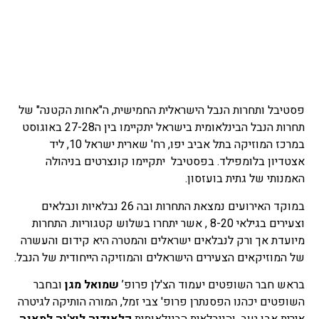
פסטיבל ותחרות הנבל הישראלית החמישית, ה"אחות הקטנה" של
תחרות הנבל הבינלאומית בישראל יתקיימו בין ה27-28 באוגוסט
במרכז המוזיקה בתל אביב יפו, רח' שארית ישראל 10, ליד
אצטדיון בלומפילד. בפסטיבל יתקיימו קונצרטים בניהולה
האמנותי של גתית בועזסון.
במוקד האירועים נמצאת התחרות ובה 26 נבלאיות ונבלאים
וצעירים בגילאי 8-20 , אשר יתחרו בשלוש קטגוריות. התחרות
מיועדת אך ורק לנבלאים ישראלים והמטרה היא קידום והעשרה
של המוזיקאים הצעירים הישראלים והמוזיקה הייחודית של הנבל.
בראש חבר השופטים יעמוד הצ'לן פרופ’
שמואל מגן
ובחבר
השופטים יכהנו הפסנתרן פרופ' צבי זמל, המורה הותיקה לגיטרה