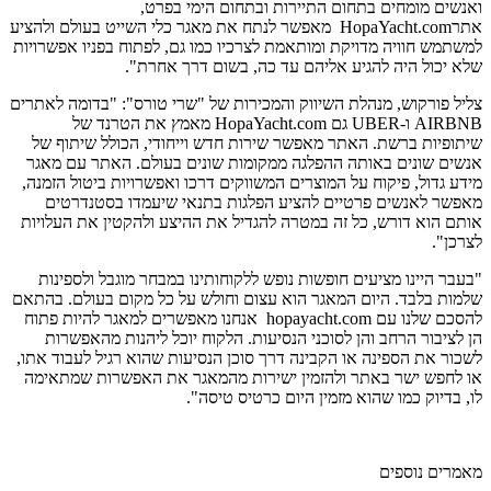
ואנשים מומחים בתחום התיירות ובתחום הימי בפרט,
אתרHopaYacht.com מאפשר לנתח את מאגר כלי השייט בעולם ולהציע
למשתמש חוויה מדויקת ומותאמת לצרכיו כמו גם, לפתוח בפניו אפשרויות
שלא יכול היה להגיע אליהם עד כה, בשום דרך אחרת".
צליל פורקוש, מנהלת השיווק והמכירות של "שרי טורס": "בדומה לאתרים
AIRBNB ו-UBER גם HopaYacht.com מאמץ את הטרנד של
שיתופיות ברשת. האתר מאפשר שירות חדש וייחודי, הכולל שיתוף של
אנשים שונים באותה ההפלגה ממקומות שונים בעולם. האתר עם מאגר
מידע גדול, פיקוח על המוצרים המשווקים דרכו ואפשרויות ביטול הזמנה,
מאפשר לאנשים פרטיים להציע הפלגות בתנאי שיעמדו בסטנדרטים
אותם הוא דורש, כל זה במטרה להגדיל את ההיצע ולהקטין את העלויות
לצרכן".
"בעבר היינו מציעים חופשות נופש ללקוחותינו במבחר מוגבל ולספינות
שלמות בלבד. היום המאגר הוא עצום וחולש על כל מקום בעולם. בהתאם
להסכם שלנו עם hopayacht.com אנחנו מאפשרים למאגר להיות פתוח
הן לציבור הרחב והן לסוכני הנסיעות. הלקוח יוכל ליהנות מהאפשרות
לשכור את הספינה או הקבינה דרך סוכן הנסיעות שהוא רגיל לעבוד אתו,
או לחפש ישר באתר ולהזמין ישירות מהמאגר את האפשרות שמתאימה
לו, בדיוק כמו שהוא מזמין היום כרטיס טיסה".
מאמרים נוספים