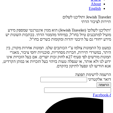
About
English
Jewish Traveler ותוליכנו לשלום
תיירות לציבור הדתי
'ותוליכנו לשלום' (Jewish Traveler) הוא מגזין אינטרנטי שמספק מידע
מועיל למתכננים טיול בחו"ל, במיוחד מהמגזר הדתי. בכתבות השונות יש
מידע ייחודי גם על היבטי יהדות ומקומות כשרים בחו"ל.
כמעט כל התמונות צולמו ע"י הכותבים שלנו. תמונות אחרות מקורן, בין
היתר, במשרדי תיירות, חברות מסחריות, סוכנויות יחסי ציבור, מאגרי
תמונות מורשים לפי סעיף 27א לחוק זכות יוצרים. אם בעל הזכויות אינו
ידוע לנו ולא אותר, או שנפלה טעות בזיהוי בעל הזכויות או במתן הקרדיט,
אנא הודיעו לנו ונפעל לתיקון בהקדם.
הרשמה לרשימת תפוצה
דואר אלקטרוני
Facebook-f