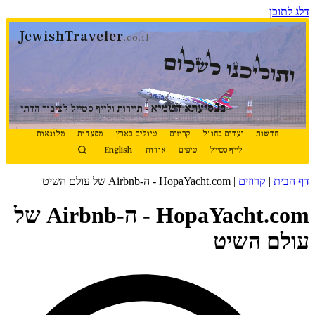
דלג לתוכן
JewishTraveler
.co.il
ותוליכנו לשלום
נ
ב
סיעתא דשמיא
- תיירות ולייף סטייל לציבור הדתי
חדשות
יעדים בחו"ל
קרוזים
טיולים בארץ
מסעדות
מלונאות
לייף סטייל
טיפים
אודות
English
דף הבית
|
קרוזים
|
HopaYacht.com - ה-Airbnb של עולם השיט
HopaYacht.com - ה-Airbnb של
עולם השיט