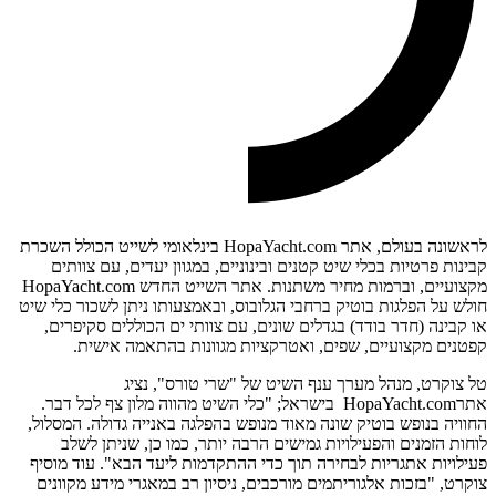
לראשונה בעולם, אתר HopaYacht.com בינלאומי לשייט הכולל השכרת
קבינות פרטיות בכלי שיט קטנים ובינוניים, במגוון יעדים, עם צוותים
מקצועיים, וברמות מחיר משתנות. אתר השייט החדש HopaYacht.com
חולש על הפלגות בוטיק ברחבי הגלובוס, ובאמצעותו ניתן לשכור כלי שיט
או קבינה (חדר בודד) בגדלים שונים, עם צוותי ים הכוללים סקיפרים,
קפטנים מקצועיים, שפים, ואטרקציות מגוונות בהתאמה אישית.
טל צוקרט, מנהל מערך ענף השיט של "שרי טורס", נציג
אתרHopaYacht.com בישראל; "כלי השיט מהווה מלון צף לכל דבר.
החוויה בנופש בוטיק שונה מאוד מנופש בהפלגה באנייה גדולה. המסלול,
לוחות הזמנים והפעילויות גמישים הרבה יותר, כמו כן, שניתן לשלב
פעילויות אתגריות לבחירה תוך כדי ההתקדמות ליעד הבא". עוד מוסיף
צוקרט, "בזכות אלגוריתמים מורכבים, ניסיון רב במאגרי מידע מקוונים