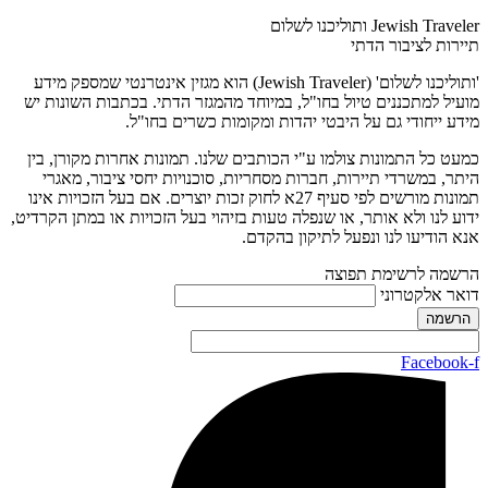
Jewish Traveler ותוליכנו לשלום
תיירות לציבור הדתי
'ותוליכנו לשלום' (Jewish Traveler) הוא מגזין אינטרנטי שמספק מידע
מועיל למתכננים טיול בחו"ל, במיוחד מהמגזר הדתי. בכתבות השונות יש
מידע ייחודי גם על היבטי יהדות ומקומות כשרים בחו"ל.
כמעט כל התמונות צולמו ע"י הכותבים שלנו. תמונות אחרות מקורן, בין
היתר, במשרדי תיירות, חברות מסחריות, סוכנויות יחסי ציבור, מאגרי
תמונות מורשים לפי סעיף 27א לחוק זכות יוצרים. אם בעל הזכויות אינו
ידוע לנו ולא אותר, או שנפלה טעות בזיהוי בעל הזכויות או במתן הקרדיט,
אנא הודיעו לנו ונפעל לתיקון בהקדם.
הרשמה לרשימת תפוצה
דואר אלקטרוני
Facebook-f