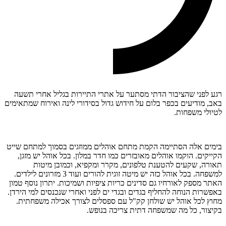
רגע לפני שהציבור הדתי מסתער על אתרי התיירות בגליל אחרי תשעה
באב, מודיעים בכפר בלום על חידוש גדול בסידורי לינה ואירוח שמתאימים
לטיולי משפחות.
בימים אלה הסתיימה הקמת מתחם אוהלים ממוזגים בסמוך למתחם שייט
הקייקים. הוקמו אוהלים מאובזרים כמו חדר במלון. בכל אוהל יש מזגן,
תאורה, שקעים להטענת טלפונים, מקרר ומקפיא, וכמובן מיטות
למשפחה. בכל אוהל כזה יש מיטה זוגית להורים ועוד 3 מזרונים לילדים.
האתר מספק לאורחיו גם סדינים כריות ציפיות ושמיכות. יתרון נוסף טמון
באפשרות הנוחה להחליף בגדים ובגדי ים לפני ואחרי שנכנסים למי הירדן.
מחוץ לכל אוהל יש שולחן קק"ל עם ספסלים לצורך אכילה משפחתית.
בקיצור, כל מה שמשפחה דתית צריכה בנופש.