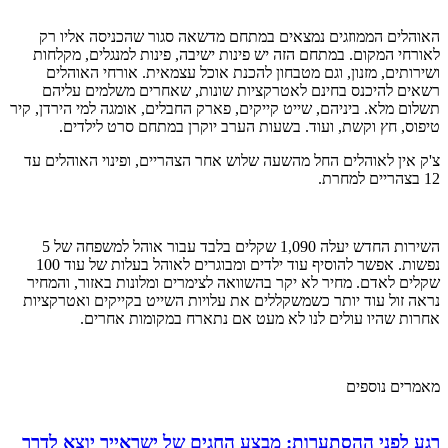
האוהלים הממוזגים נמצאים במתחם מדשאה סגור שהכניסה אליו רק
לאורחי המקום. במתחם הזה יש פינות ישיבה, פינות למנגלים, מקלחות
ושירותים, מזנון, וגם מטבחון להכנת אוכל עצמאית. אורחי האוהלים
רשאים להיכנס בחינם לאטרקציות שונות, שאחרים משלמים עליהם
תשלום מלא. ביניהם, שייט קייקים, פארק החבלים, אומגה למי הירדן, קיר
טיפוס, חץ וקשת, ועוד. בשעות הערב יוקרן במתחם סרט לילדים.
צ'ק אין לאוהלים החל מהשעה שלוש אחר הצהריים, ופינוי האוהלים עד
12 בצהריים למחרת.
השירות החדש יעלה 1,090 שקלים בלבד עבור אוהל למשפחה של 5
נפשות. אפשר להוסיף עוד ילדים ומבוגרים לאוהל בעלות של עוד 100
שקלים לאדם. מחיר לא יקר בהשוואה לצימרים ומלונות באזור, והמחיר
נראה זול עוד יותר כשמשקללים את עלויות השייט בקייקים ואטרקציות
אחרות שהיו עולים לנו לא מעט אם נתארח במקומות אחרים.
מאמרים נוספים
רגע לפני ההסתערות: מבצע החגים של ישראייר יוצא לדרך