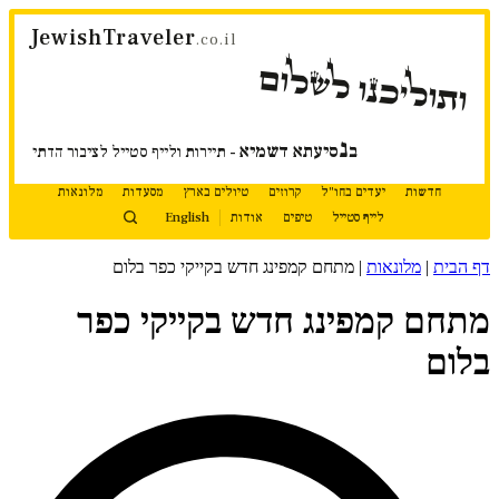
דלג
JewishTraveler
לתוכן
.co.il
ותוליכנו לשלום
נ
ב
סיעתא דשמיא
- תיירות ולייף סטייל לציבור הדתי
חדשות
יעדים בחו"ל
קרוזים
טיולים בארץ
מסעדות
מלונאות
לייף סטייל
טיפים
אודות
English
דף הבית
|
מלונאות
|
מתחם קמפינג חדש בקייקי כפר בלום
מתחם קמפינג חדש בקייקי כפר
בלום