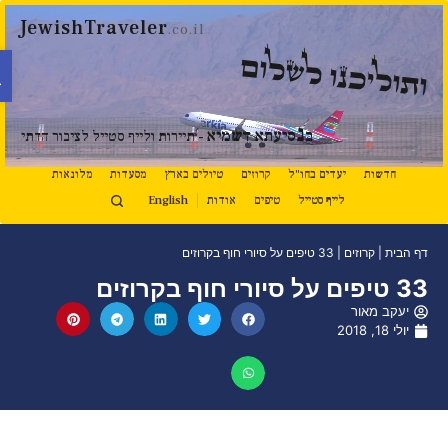
JewishTraveler
.co.il
פתח 
תוליכנו לשלום
נ
ב
סיעתא דשמיא
- תיירות ולייף סטייל לציבור הדתי
חדשות
יעדים בחו"ל
קרוזים
טיולים בארץ
מסעדות
מלונאות
לייף סטייל
טיפים
אודות
English
דף הבית
|
קרוזים
|
33 טיפים על סיורי חוף בקרוזים
33 טיפים על סיורי חוף בקרוזים
יעקב מאור
יולי 18, 2018