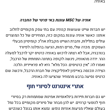
באוניה.
אוניה של MSC עוגנת באי פרטי של החברה
יש חברות שייט שעושות קנוניה עם בתי עסק מקומיים לחלוב
אותנו. כאשר אוניה עוגנת במקום כזה, המחירים של כל המוצרים
עולים בתלילות, וחברת השייט מקבלת אח"כ קומיסיון מבעלי
העסקים. מכרה שלי, מרים רמות, הגיעה בהפלגה לפיורד
בנורבגיה, אבל לא רצתה לרכוש באוניה כרטיס יקר לרכבל למעלה
ההר. ירדה מהאוניה, ניגשה לקופה בתחנה התחתית של הרכבל,
ואמרו לה: "אין כרטיסים. הכל מלא". היא לא פראיירית. הלכה
הצידה ונכנסה באייפון לאפליקציה של חברת הרכבל, ורכשה שם
כרטיס נסיעה ברבע מהמחיר שהציעו לה באוניה.
אתרי אינטרנט לסיורי חוף
יש גם חברות תיירות בינלאומיות אמינות שמתמחות רק בסיורי
חוף לנוסעי קרוזים. יש להן מבחר של סיורים מקומיים בכל נמל
בעולם שאליו מגיעות אוניות נופש. נמצא אותן בגוגל כשנקיש