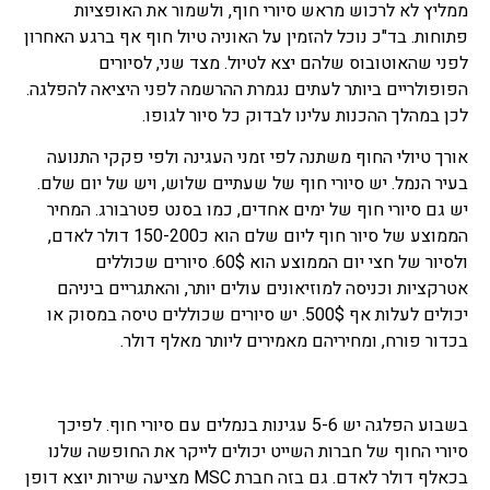
ממליץ לא לרכוש מראש סיורי חוף, ולשמור את האופציות
פתוחות. בד"כ נוכל להזמין על האוניה טיול חוף אף ברגע האחרון
לפני שהאוטובוס שלהם יצא לטיול. מצד שני, לסיורים
הפופולריים ביותר לעתים נגמרת ההרשמה לפני היציאה להפלגה.
לכן במהלך ההכנות עלינו לבדוק כל סיור לגופו.
אורך טיולי החוף משתנה לפי זמני העגינה ולפי פקקי התנועה
בעיר הנמל. יש סיורי חוף של שעתיים שלוש, ויש של יום שלם.
יש גם סיורי חוף של ימים אחדים, כמו בסנט פטרבורג. המחיר
הממוצע של סיור חוף ליום שלם הוא כ150-200 דולר לאדם,
ולסיור של חצי יום הממוצע הוא 60$. סיורים שכוללים
אטרקציות וכניסה למוזיאונים עולים יותר, והאתגריים ביניהם
יכולים לעלות אף 500$. יש סיורים שכוללים טיסה במסוק או
בכדור פורח, ומחיריהם מאמירים ליותר מאלף דולר.
בשבוע הפלגה יש 5-6 עגינות בנמלים עם סיורי חוף. לפיכך
סיורי החוף של חברות השייט יכולים לייקר את החופשה שלנו
בכאלף דולר לאדם. גם בזה חברת MSC מציעה שירות יוצא דופן