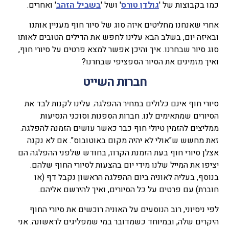
כמו בקבוצות של '
גולדן טורס
' ושל '
בשביל הזהב
' ואחרים.
אחרי שאנחנו מחליטים איזה סוג של סיור חוף מעניין אותנו
ובאיזה יום, בשלב הבא עלינו לחפש את הדילים הטובים לאותו
סוג סיור שבחרנו. איך והיכן אפשר למצא פרטים על סיורי חוף,
ואיך מזמינים את הסיור הספציפי שבחרנו?
חברות השייט
סיורי חוף אינם כלולים במחיר ההפלגה. עלינו לקנות לבד את
הסיורים שמתאימים לנו. חברות הספנות וסוכני הנסיעות
ממליצים להזמין טיולי חוף כבר כאשר עושים הזמנה להפלגה.
זאת מחשש ש"אולי לא יהיה מקום באוטובוס". אם לא נקנה
אצלן סיורי חוף בעת הזמנת הקרוז, בחודש שלפני ההפלגה הם
יציפו את המייל שלנו מידי יום בהצעות לסיורי החוף שלהם.
בנוסף, בעליה לאוניה ביום ההפלגה הראשון נקבל דף (או
חוברת) עם פרטים על כל הסיורים, ואיך להירשם אליהם.
לפי ניסיוני, רוב הנוסעים על האוניה רוכשים את סיורי החוף
היקרים שלה, ובמיוחד כשמדובר במי שמפליגים לראשונה. אני