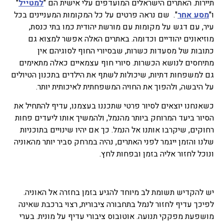
תיירות. האתרים הישראלים המועדפים עלי אישית הם "
למטייל
"
ו"
מסע אחר
". שם נראה פרטים על כל המקומות המעניינים בכל
עיר, עם דגש על מקומות עם מורשת יהודית כמו בתי כנסת,
מוזיאונים יהודיים וכדומה. באתרים האלה אפשר למצוא גם
כתובות של מסעדות כשרות, שבסיורי החוף לסוגיהם אין
מתיחסים לנושא הכשרות. סיורי חוף עצמאיים כאלה מתאימים
גם למשפחות דתיות, שיכולות לשתף את הילדים בתכנון הטיולים
על היבשה, ולהפוך את החויה המשפחתית לאיכותית יותר.
כשאנחנו יוצאים לסיור פרטי שתכננו בעצמנו, עדיף להתחיל את
הסיור ביעד המרוחק ביותר מהנמל, ולהמשיך אותו ליעדים פחות
רחוקים, שיקרבו אותנו אל הנמל. כך אם יהיו שינויים בתוכניות
שלנו והזמן ייגמר לפני האתרים, נהיה במרחק סביר יותר מהאוניה
ונוכל לחזור אליה בזמן ובפחות לחץ.
יש להקדיש תשומת לב מיוחד להגיע בזמן בחזרה אל האוניה.
לפיכך עדיף לחזור לנמל בתחבורה ציבורית, רצוי ברכבת שאינה
מושפעת מפקקי תנועה. אוטובוס ציבורי עדיף על מונית. בערי