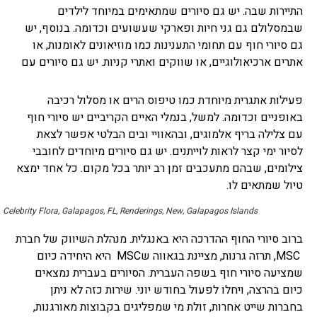
התיירות שבה. יש גם סיורים שמתאימים במיוחד לילדים
שבמסלולם גם גני חיות ופארקי שעשועים וכדומה. בנוסף, יש
גם סיורי חוף עם תחומי התענינות כמו מוזיאונים לאומנות, או
אתרים ארכיאולוגיים, או שווקים ואתרי קניות. יש גם סיורים עם
פעילות אתגרית מיוחדת כמו טיפוס הרים או מסלול רכיבה
באופניים וכדומה. למשל, בנמלי האיים הקריביים יש סיורי חוף
עם צלילה בריף אלמוגים, ובהאוויי ובים הבלטי אפשר לצאת
לסיור ימי קצר לראות לוייתנים. יש גם סיורים מיוחדים לחובבי
צילומים, שבהם מתעכבים זמן רב יותר בכל מקום. כל אחד ימצא
טיול שמתאים לו.
Celebrity Flora, Galapagos, FL, Renderings, New, Galapagos Islands
ברוב סיורי החוף ההדרכה היא באנגלית. מנהלת השיווק של חברת
MSC, תרזה גרנות, מציינת בגאווה שMSC היא היחידה כיום
שמציעה סיורי חוף בשפה העברית. הסיורים בעברית נמצאים
כיום בהרצה, ויחלו לפעול בחודש יוני. שירות כזה לא ניתן
בחברות שייט אחרות, זולת מי שמפליגים בקבוצות מאורגנות,