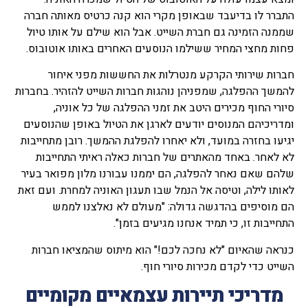
התברר לו בדיעבד שבאופן מקרי הוא קנה כרטיס מאותה חברה
שממנה הזמינה גם חברת השייט. אבל הוא שילם על אותו טיול
פחות מחצי המחיר ששילמו הנוסעים האחרים באותו אוטובוס.
חברות שירותי הקרקע מנטרלות את החששות מפני איחור
להמשך ההפלגה, שמפניהן נוהגות חברות השייט להזהיר. בחברות
סיורי החוף מכירים היטב את זמני ההפלגה של כל אוניה,
ומדריכיהם המנוסים יודעים לארגן את הטיול באופן שהנוסעים
יגיעו בחזרה במועד, ולא יאחרו להפלגת ההמשך. רובן מתחייבות
לא לאחר. באחד מהאתרים של חברות כאלה ראיתי התחייבות
שלהם שאם נאחר להפלגה, הם יממנו עבורנו מלון מפואר בעיר
לאותו לילה, וטיסה אל הנמל שבו תעגון האוניה למחרת. ועם זאת
הם מוסיפים בהדגשה גדולה: "מעולם לא נאלצנו לממש
התחייבות זו, כי תמיד אנחנו מגיעים בזמן".
כנראה שהאיום "לא נחכה לכם!" הוא מיתוס שהמציאו חברות
השייט כדי לקדם מכירות סיורי חוף.
מדריכי תיירות עצמאיים מקומיים