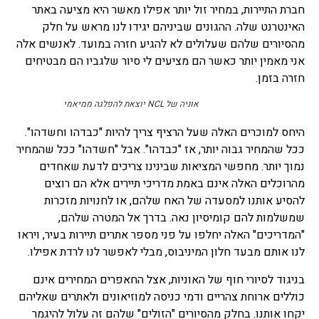
חברת התיירות, במחיר זול יותר אפילו מאשר היא מציעה באתר
האינטרנט שלה. ההגונים שביניהם יגידו לנו מראש על חלק
מהסיורים שלהם שעלולים לא להגיע חזרה במועד. לאנשים אלה
אני מאמין יותר כאשר הם מציעים לי סיור שלגביו הם מבטיחים
חזרה בזמן.
אוניה של NCL יוצאת להפלגה ממיאמי
היחס למוכרים האלה שעל הרציף צריך להיות "כבדהו וחשדהו".
ככל שהמחיר גבוה יותר, אז "כבדהו". אבל "חשדהו" ככל שהמחיר
נמוך יותר. מחפשי המציאות שבינינו צריכים לדעת שאחדים
מהרוכלים האלה אינם באמת מדריכי תיירים אלא הם רוצים
להסיע אותנו למסעדה של האח שלהם, או לחנויות מזכרות
שמשלמות להם קומיסיון נאה. בדרך אל המטרה שלהם,
"המדריכים" האלה יחלפו על פני מספר אתרים תיירות בעיר, ויראו
לנו אותם מבעד חלון המיניבוס, מבלי לאפשר לנו לרדת אפילו.
בניגוד לסיורי חוף של האוניות, אצל החאפרים המחירים אינם
כוללים ארוחת צהריים ודמי כניסה למוזיאונים ולאתרים שאליהם
יקחו אותנו. בחלק מהסיורים "הזולים" שלהם זה עלול להיגמר