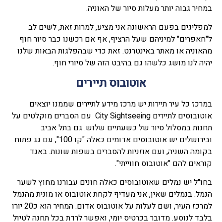
במחיר גבוה יותר מעלות סיור של האוניה.
למפליגים בפעם הראשונה אני מציע, למרות זאת, לשים לב
ל"חאפרים" למיניהם שעל הרציף, אף אם רכשנו כבר סיור חוף
מהאוניה או מאתר באינטרנט. זאת כדי שבהפלגות הבאות שלנו
יהיה לנו מושג כלשהו גם בהיבט הזה של סיורי חוף.
אוטובוס תיירים
במרכז כל עיר תיירות יש מרכז מידע לתיירים שממנו יוצאים
אוטובוסים לתיירים City Sightseeing עם הסברים מוקלטים על
תחנות במסלול סיור של כשעתיים שלוש. גם בתל אביב
ובירושלים יש אוטובוסים אדומים כאלה "קו 100", עם גג פתוח
בקומה השניה, ועם אוזניות להסברים בשפות שונות. באגד
קוראים להם "אוטובוס חווייתי".
בחו"ל יש נמלים שאוטובוסים כאלה חונים עבורנו מחוץ לשער
הנמל. בנמלים שאין, אני מעדיף לקחת אוטובוס או מונית מהנמל
למרכז העיר, ושם לעלות על אוטובוס אדום. המחיר הוא כ20 יורו
בלבד לנוסע. מדובר בכרטיס יומי, ואפשר לרדת בכל תחנה לטיול