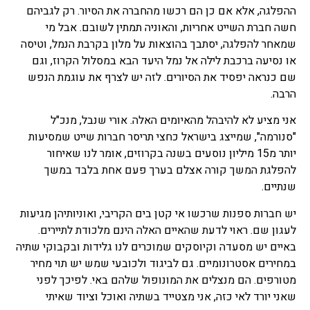
ההפלגה, אלא אם כן הם רכשו מהחברה את הסיור. רק לגביהם
חשה חברת השייט אחריות, והאוניה תמתין לשובם. אבל מי
שמאחר להפלגה, יסתבך בהוצאות על מלון בקרבת הנמל, וטיסה
או נסיעה ברכבת לילה אל נמל היעד הבא במסלול הקרוז, וגם
שם כנראה יפסיד את הסיורים. לזה יש לצרף את עוגמת הנפש
הרבה.
אני מציע לא להיבהל מהאיומים האלה. אורי שנבל, מנכ"ל
"סנורמה", שמייצג בישראל כחצי תריסר חברות שייט שמסיעות
יותר מ15 מיליון נוסעים בשנה בקרוזים, אומר לנו שאיחור
להפלגת המשך קורה אצלם בערך פעם אחת בלבד במשך
שנתיים.
יש חברות ספנות שרכשו אי קטן בים הקריבי, ואוניותיהן מגיעות
לעגון שם. ראוי לדעת שהאיים האלה הינם מלכודת לתיירים.
באיים יש מסעדה וקיוסקים שמוכרים לנו גלידות ובקבוקי שתיה
במחירים אסטרונומיים. גם לביגוד ולכובעי שמש יש תוי מחיר
מטורפים. הם מנצלים את המונופול שלהם באי. לפיכך לפני
שאני יורד לאי כזה, אני מצטייד בשתיה ואוכל וציוד שאיתי