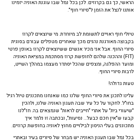
הראשי, כך גם בקרוזים. לכן בכל נמל שבו עוגנת האוניה יזמינו
אותנו לנצל את הזמן ל"סיורי חוף".
טיולי חוף ראויים לתשומת לב מיוחדת. מי שיוצאים לקרוז
בקבוצה מאורגנת נהנים מכך שאחרים מטפלים עבורם בסוגית
סיורי החוף. אבל אני מכיר אנשים ששיוצאים לקרוז באופן פרטי
(FIT) וההכנה שלהם לחופשת קרוז מסתכמת במציאת האוניה
ומועד ההפלגה, ומצפים שהכל יסתדר מעצמו במהלך השייט,
לרבות סיורי החוף.
טעות גדולה!
עלינו לתכנן את סיורי החוף שלנו כמו שאנחנו מתכננים טיול רגיל
בחו"ל. לחקור על כל עיר שבה תעגון האוניה שלנו, ולהכין
"שיעורי בית" על אתרי "חייבים לראות" שנמצאים בה. חז"לנו
קבעו ש"אין חכם כבעל… נסיעות", ובכתבה זו נלמד איך
מתכוננים בעלי הניסון לבילויים מחוץ לאוניה בחופשת קרוזים.
בכל נמל שבו תעגון האוניה יש מבחר של סיורים בעיר ובאתרי