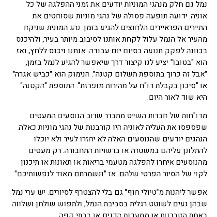
נמל גם חלק מנהגי המוניות יודעים את זמני ההפלגה של כל
אוניה. ידועה תופעה פסולה של נהגי מוניות שסוחטים את
התיירים הפראיירים הלחוצים להגיע בזמן. נהג המונית שניקח
מהעיר אל הנמל עלול לקחת אותנו לסיבוב מיותר בעיר, ולהיכנס
בכוונה לפקק תנועה בסיום יום עבודה. אנחנו ניכנס ללחץ, ואז
הוא "בטובו" יציע לנו קיצור דרך שיאפשר להגיע לנמל בזמן,
"אבל זה כרוך בתוספת תשלום קטנה". הנימוק הוא "כביש אגרה"
או "סיכון בקבלת דו"ח על מהירות מופרזת". התוספת "הקטנה"
היא שוד לאור היום.
מדו"חות של חברות השייט מתברר שרוב הנוסעים המעטים
שפספסו את העליה לאוניה היו קורבנות של נהגי מוניות כאלה.
הנהגים יודעים שהנוסעים האלה לא יחזרו לעיר ולא יוכלו
להתלונן עליהם במשטרה או ברשויות התחבורה. רק מעטים
מהנוסעים איחרו להפלגה מטעמי בריאות או תאונות או תיכנון
לקוי של הסיור הפרטי שלהם. אז "ונשמרתם מאוד לנפשותיכם".
אפשר ליהנות מ"טיולי חוף" גם בלי להצטרף לסיורים. יש ערי נמל
שבהן נעים לשוטט רגלית בסביבת הנמל, ולתפוש שולחן ושלווה
באחת הטברנות או מסעדות הדגים או בבתי קפה.