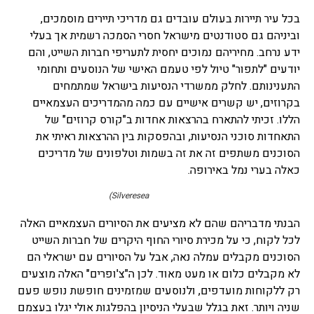
בכל עיר תיירות בעולם עובדים גם מדריכי תיירים מוסמכים,
וביניהם גם סטודנטים מישראל חסרי הסמכה רשמית אך בעלי
ידע נרחב. מחיריהם נמוכים יחסית לתעריפי חברות השייט, והם
יודעים "לתפור" טיול לפי טעמם האישי של הנוסעים ותחומי
התענינותם. לחלק ממשרדי הנסיעות בישראל שמתמחים
בקרוזים, יש קשרים אישיים עם כמה מהמדריכים העצמאיים
הללו. זכיתי להתארח בהרצאות אחדות ב"קורס קרוזים" של
התאחדות סוכני הנסיעות, ובהפסקות בין ההרצאות ראיתי את
הסוכנים משתפים זה את זה בשמות וטלפונים של מדריכים
כאלה בערי נמל באירופה.
Silveresea)
הבנתי מדבריהם שהם לא מציעים את הסיורים העצמאיים האלה
לכל לקוח, כי על מכירת סיורי החוף היקרים של חברות השייט
הסוכנים מקבלים עמלה נאה, אבל על הסיורים עם ישראלי הם
לא מקבלים כלום או מעט מאוד. לכן ה"צ'ופרים" האלה מוצעים
רק ללקוחות מועדפים, ולנוסעים שמזמינים חופשת נופש פעם
שניה ויותר. זאת בגלל שבעלי הניסיון בהפלגות אולי יגלו בעצמם