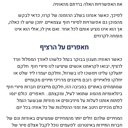
את האפשרויות האלה ברדתם מהאוניה.
לפיכך, כאשר אנחנו בשלב ההזמנה של קרוז, כדאי לבקש
מהסוכן גם אפשרויות לסיורי חוף עצמאיים. יתכן שיש לו כאלה,
אך הוא אינו מציע אותם לכל אחד. ואם אין לו, אולי הוא אינו
מומחה לקרוזים.
חאפרים על הרציף
כאשר האוניה תעגון בבוקר בנמל כלשהו לאורך המסלול ונרד
לרציף, יבואו לקראתנו אנשים שיציעו לנו סיורי חוף. חלקם
יתעלקו עלינו וימשכו לנו בשרוול, וחלקם יעמדו ליד שלט או
יחלקו פלאיירים. רובם מייצגים מדריכי תיירים מקומיים
שמתמחים באתרים בסביבה הזו, חלקם מייצגים חברות סיורי חוף
בינלאומיות מהסוג שתואר לעיל, ומקצתם… חאפרים. כולם ינסו
לפתות אותנו לעלות על מיניבוסים או מוניות שבשער הנמל.
כולם מכירים היטב את זמני ההפלגות של כל אוניה בכל יום.
המחירים שלהם זולים יותר מהמחירים שמציעים באוניות וגם של
חברות התיירות באינטרנט. לפעמים נוכל לקבל אצלם סיור של