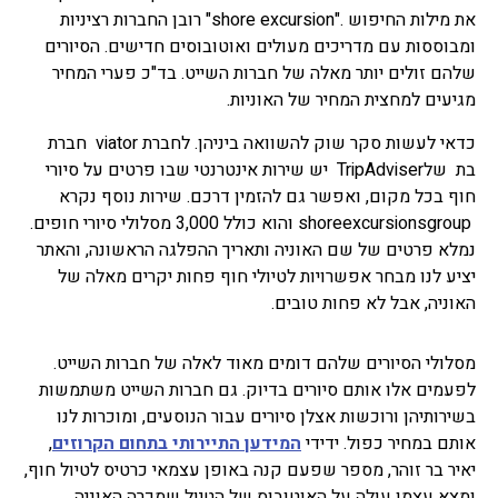
את מילות החיפוש ."shore excursion" רובן החברות רציניות
ומבוססות עם מדריכים מעולים ואוטובוסים חדישים. הסיורים
שלהם זולים יותר מאלה של חברות השייט. בד"כ פערי המחיר
מגיעים למחצית המחיר של האוניות.
כדאי לעשות סקר שוק להשוואה ביניהן. לחברת viator חברת
בת שלTripAdviser יש שירות אינטרנטי שבו פרטים על סיורי
חוף בכל מקום, ואפשר גם להזמין דרכם. שירות נוסף נקרא
shoreexcursionsgroup והוא כולל 3,000 מסלולי סיורי חופים.
נמלא פרטים של שם האוניה ותאריך ההפלגה הראשונה, והאתר
יציע לנו מבחר אפשרויות לטיולי חוף פחות יקרים מאלה של
האוניה, אבל לא פחות טובים.
מסלולי הסיורים שלהם דומים מאוד לאלה של חברות השייט.
לפעמים אלו אותם סיורים בדיוק. גם חברות השייט משתמשות
בשירותיהן ורוכשות אצלן סיורים עבור הנוסעים, ומוכרות לנו
אותם במחיר כפול. ידידי
המידען התיירותי בתחום הקרוזים
,
יאיר בר זוהר, מספר שפעם קנה באופן עצמאי כרטיס לטיול חוף,
ומצא עצמו עולה על האוטובוס של הטיול שמכרה האוניה.