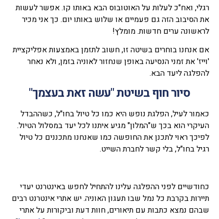
רגלי, ואח"כ לעלות על האוטובוס הבא באותו קו. אפשר לעשות
את הסיבוב הזה גם פעמיים או שלוש באותו יום. כך אני מכיר
לראשונה ערים חדשות. מומלץ!
אם אנחנו בוחרים בשיטה זו, חשוב לתזמן באמצעות אפליקציית
'וייז' את זמני הנסיעה באופן שנחזור לאוניה בזמן, ולא נאחר
להפלגה ליעד הבא.
סיור חוף בשיטת "עשה זאת בעצמך
"
כאמור לעיל, הפלגת נופש היא כמו כל טיול בחו"ל, כשההבדל
העיקרי הוא בכך ש"המלון" מגיע איתנו לכל יעד במסלול הטיול.
לפיכך ראוי לתכנן את החופשה כמו שאנחנו מתכננים כל טיול
רגיל בחו"ל, בלי קשר לחברת השייט.
כחודשיים לפני ההפלגה עלינו להתחיל לחפש באינטרנט יעדי
תיירות בקרבת כל נמל שבו תעגון האוניה. יש אתרי אינטרנט רבים
שבהם נמצא כתבות עם תיאורים, חוות דעת וביקורות על אתרי