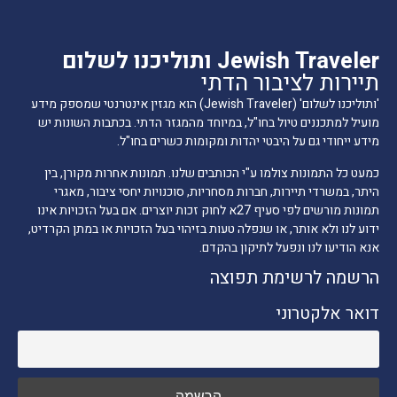
Jewish Traveler ותוליכנו לשלום
תיירות לציבור הדתי
'ותוליכנו לשלום' (Jewish Traveler) הוא מגזין אינטרנטי שמספק מידע
מועיל למתכננים טיול בחו"ל, במיוחד מהמגזר הדתי. בכתבות השונות יש
מידע ייחודי גם על היבטי יהדות ומקומות כשרים בחו"ל.
כמעט כל התמונות צולמו ע"י הכותבים שלנו. תמונות אחרות מקורן, בין
היתר, במשרדי תיירות, חברות מסחריות, סוכנויות יחסי ציבור, מאגרי
תמונות מורשים לפי סעיף 27א לחוק זכות יוצרים. אם בעל הזכויות אינו
ידוע לנו ולא אותר, או שנפלה טעות בזיהוי בעל הזכויות או במתן הקרדיט,
אנא הודיעו לנו ונפעל לתיקון בהקדם.
הרשמה לרשימת תפוצה
דואר אלקטרוני