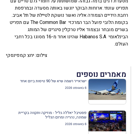
מסעדת דגים ברמה גבוהה שמושתתת על חומרי גלם טריים עם
תפריט עונתי. ארוחות הבוקר יוגשו באותה מסעדה ובמרפסת
רחבת הידיים הצמודה אליה ואשר נושקת לטיילת של תל אביב.
בקומת הלובי פועל הבר המרכזי The Common Bar עם תפריט
בשרים מובחר ובצמוד אליו טרקלין סיגרים של המותג
הבינלאומי Habanos S.A שהינו אחד מ-16 מסוגו בכל רחבי
העולם.
צילום: יחצ קמפינסקי
מאמרים נוספים
ישראייר רשמה שיא של 90 טיסות ביום אחד
6 באוגוסט 2026
פסטיבל יאללה גליל - מוזיקה ותקווה בקריית
שמונה, נהריה ומרום הגליל
6 באוגוסט 2026