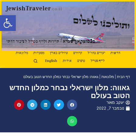
JewishTraveler
.co.il
פתח סרגל
ותוליכנו לשלום
נ
ב
סיעתא דשמיא
- תיירות ולייף סטייל לציבור הדתי
חדשות
יעדים בחו"ל
קרוזים
טיולים בארץ
מסעדות
מלונאות
לייף סטייל
טיפים
אודות
English
דף הבית
|
מלונאות
|
גאווה: מלון ישראלי נבחר כמלון החדש הטוב בעולם
גאווה: מלון ישראלי נבחר כמלון החדש
הטוב בעולם
יעקב מאור
נובמבר 7, 2022