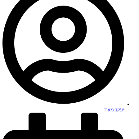
יעקב מאור