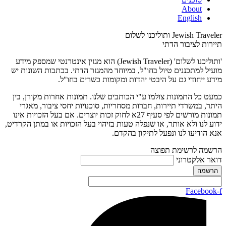
About
English
Jewish Traveler ותוליכנו לשלום
תיירות לציבור הדתי
'ותוליכנו לשלום' (Jewish Traveler) הוא מגזין אינטרנטי שמספק מידע
מועיל למתכננים טיול בחו"ל, במיוחד מהמגזר הדתי. בכתבות השונות יש
מידע ייחודי גם על היבטי יהדות ומקומות כשרים בחו"ל.
כמעט כל התמונות צולמו ע"י הכותבים שלנו. תמונות אחרות מקורן, בין
היתר, במשרדי תיירות, חברות מסחריות, סוכנויות יחסי ציבור, מאגרי
תמונות מורשים לפי סעיף 27א לחוק זכות יוצרים. אם בעל הזכויות אינו
ידוע לנו ולא אותר, או שנפלה טעות בזיהוי בעל הזכויות או במתן הקרדיט,
אנא הודיעו לנו ונפעל לתיקון בהקדם.
הרשמה לרשימת תפוצה
דואר אלקטרוני
Facebook-f