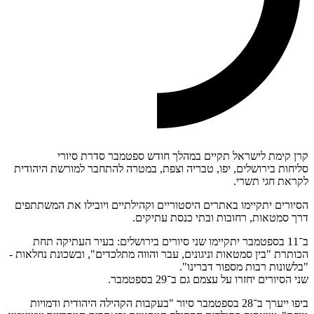
קרן קימת לישראל תקיים במהלך חודש ספטמבר סדרת סיורי
סליחות בירושלים, יפו, טבריה וצפת, במטרה להתחבר למורשת היהודית
לקראת חגי תשרי.
הסיורים יתקיימו באתרים היסטוריים וקהילתיים ויובילו את המשתתפים
דרך סמטאות, רחובות ובתי כנסת עתיקים.
ב־11 בספטמבר יתקיימו שני סיורים בירושלים: בעיר העתיקה תחת
הכותרת "בין סמטאות וניגונים, עבר והווה מתלכדים", ובשכונת נחלאות -
"בלשונות רבות מספור דברינו".
שני הסיורים יחזרו על עצמם גם ב־29 בספטמבר.
ביפו ייערך ב־28 בספטמבר סיור "בעקבות הקהילה היהודית ודמויות