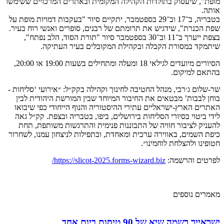
מופת", שיעסוק בתולדות הקהילה המקומית ובאתרים המרכזיים ששימשו
אותה.
בטבריה, ב־17 וב־29 בספטמבר, יתקיים סיור "בעקבות דמויות מופת על
שפת הכנרת", שידגיש את תרומתם של רבנים, סופרים ואנשי רוח בעיר.
בצפת ייערך ב־11 וב־30 בספטמבר סיור "תורת הסוד, הלב נפתח",
שיתמקד במסורת הקבלה ובקהילת המקובלים בעיר העתיקה.
הסיורים מיועדים לגילאי 18 ומעלה ומתחילים בשעות 19:00 או 20:00,
בהתאם למיקום.
שר-שלום ג׳רבי, מנהל החטיבה לחינוך וקהילה בקק״ל: ״אירועי ‘סליחות -
בוחן לבבות’ מבטאים את החיבור המיוחד שבין המורשת היהודית לבין
האתרים הארץ-ישראליים עתירי ההיסטוריה והנוף הייחודי כפי שיבואו
לידי ביטוי בסיורי הסליחות בירושלים, ביפו, בטבריה ובצפת. קק״ל גאה
להעניק לציבור חוויה של התבוננות פנימית והתרגשות משותפת, תחת
כיפת השמים, באווירה ערכית ומאחדת, ובתפילות לניצחון עמנו, לשחרור
חטופינו ולהצלחת לוחמינו״.
לפרטים והרשמה:
https://slicot-2025.forms-wizard.biz/
מאמרים נוספים
ישראייר רשמה שיא של 90 טיסות ביום אחד