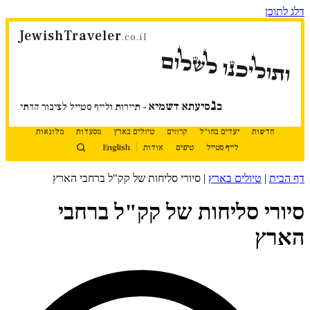
דלג לתוכן
JewishTraveler
.co.il
ותוליכנו לשלום
נ
ב
סיעתא דשמיא
- תיירות ולייף סטייל לציבור הדתי
חדשות
יעדים בחו"ל
קרוזים
טיולים בארץ
מסעדות
מלונאות
לייף סטייל
טיפים
אודות
English
דף הבית
|
טיולים בארץ
|
סיורי סליחות של קק"ל ברחבי הארץ
סיורי סליחות של קק"ל ברחבי
הארץ