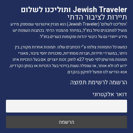
Jewish Traveler ותוליכנו לשלום
תיירות לציבור הדתי
'ותוליכנו לשלום' (Jewish Traveler) הוא מגזין אינטרנטי שמספק מידע
מועיל למתכננים טיול בחו"ל, במיוחד מהמגזר הדתי. בכתבות השונות יש
מידע ייחודי גם על היבטי יהדות ומקומות כשרים בחו"ל.
כמעט כל התמונות צולמו ע"י הכותבים שלנו. תמונות אחרות מקורן, בין
היתר, במשרדי תיירות, חברות מסחריות, סוכנויות יחסי ציבור, מאגרי
תמונות מורשים לפי סעיף 27א לחוק זכות יוצרים. אם בעל הזכויות אינו
ידוע לנו ולא אותר, או שנפלה טעות בזיהוי בעל הזכויות או במתן הקרדיט,
אנא הודיעו לנו ונפעל לתיקון בהקדם.
הרשמה לרשימת תפוצה
דואר אלקטרוני