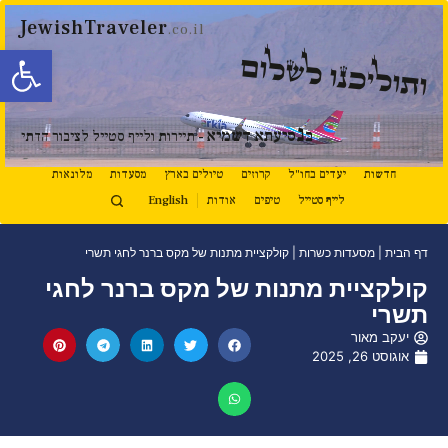
JewishTraveler
.co.il
פתח סרגל
ותוליכנו לשלום
נ
ב
סיעתא דשמיא
- תיירות ולייף סטייל לציבור הדתי
חדשות
יעדים בחו"ל
קרוזים
טיולים בארץ
מסעדות
מלונאות
לייף סטייל
טיפים
אודות
English
דף הבית
|
מסעדות כשרות
|
קולקציית מתנות של מקס ברנר לחגי תשרי
קולקציית מתנות של מקס ברנר לחגי
תשרי
יעקב מאור
אוגוסט 26, 2025