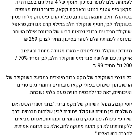
לעמותת עלם לנוער בסיכון. אוסף של 4 פרלינים בעבודת יד,
פקאן סיני עטוף בנוגט ובאבקת קקאו, כדורי דגנים מצופים
בשוקולד חלב וחמאת בוטנים, טבלת קרם פיסטוק מלוח עטוף
בשוקולד לבן, חטיף שוקולד חלב במילוי קרם אגוזים, טראפל
שוקולד מריר עם ברנדי וצנצנת דבש של מכוורת איילת השחר
כתרומה לעמותת עלם לנוער בסיכון. מחיר לצרכן 259 ₪
מזוודת שוקולד נפוליטנים - מארז מזוודה מיוחד ובעיצוב
אייקוני, עם שלושה סוגי מיני שוקולד חלב, לבן ומריר 70% /
200 גר'. מחיר: 99 ₪
כל מוצרי השוקולד של מקס ברנר מיוצרים במפעל השוקולד של
הרשת, תוך שימוש בפולי קקאו מובחרים וחומרי גלם טריים
ואיכותיים, זאת כדי להבטיח חווית טעם בלתי נשכחת.
יוסי קובה, מנהל השיווק של מקס ברנר: "בחגי תשרי השנה אנו
משלבים בין חוויית שוקולד ייחודית לבין שליחות חברתית. דרך
שיתופי פעולה עם עסקים מקומיים ועמותות, אנחנו מביאים
ללקוחותינו לא רק מתנה מתוקה לחג, אלא גם תרומה אמיתית
לחברה הישראלית."