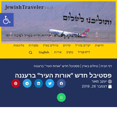
JewishTraveler
.co.il
פתח סרגל
ותוליכנו לשלום
נ
ב
סיעתא דשמיא
- תיירות ולייף סטייל לציבור הדתי
חדשות
יעדים בחו"ל
קרוזים
טיולים בארץ
מסעדות
מלונאות
לייף סטייל
טיפים
אודות
English
דף הבית
|
טיולים בארץ
|
פסטיבל חדש "אורות העיר" ברעננה
פסטיבל חדש "אורות העיר" ברעננה
יעקב מאור
דצמבר 26, 2019