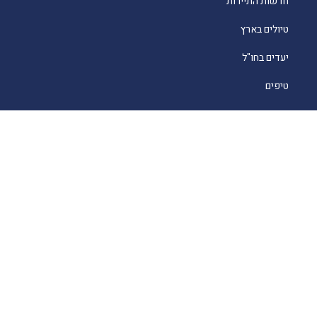
חדשות התיירות
טיולים בארץ
יעדים בחו"ל
טיפים
קרוזים
מסעדות כשרות
מלונאות
לייף סטייל
סוכנים
About
English