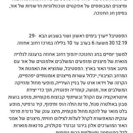
ומיצגים המבוססים על אפקטים וטכנולוגיות חדשניות של אור,
בסימן חג החנוכה.
הפסטיבל ייערך
בימים ראשון ושני בשבוע הבא 29-
30.12.19 משעה 6 בערב עד 10 בלילה במרכז רחוב אחוזה.
למשך יומיים בחג החנוכה יהפוך רחוב אחוזה ברעננה לגלריה
מוארת של מיצגים ומופעים המשלבים אלמנטים של אור עם
מיטב אמני האור בארץ. הפסטיבל, שמוציא את האמנות אל
המרחב הציבורי, יכלול עשרות מייצגים אומנותיים יפהפיים,
הקרנה של וידאו ארט על בניין העירייה, מופעי מחול ומוזיקה
המשלבים אור, תנועה, קומדיה ופנטזיה, תוך כדי יצירת
אינטראקציה עם הקהל ובשיתוף קבוצות מקומיות, מופע בועות
סבון באולטרה סגול, סדנת הולה הופ ותיפוף, קיר גרפיטי, מופע
בלט מואר של להקת מחול מקומית, מיצג ענק של נדנדת פרפר
ענקית המאפשרת לקהל לעלות לצילום חוויתי, מיצגים של אמני
האור המוערכים אלון בירגר וברנרד סקולניק, סדנאות מוארות
לכל המשפחה ופעילויות רבות נוספות.