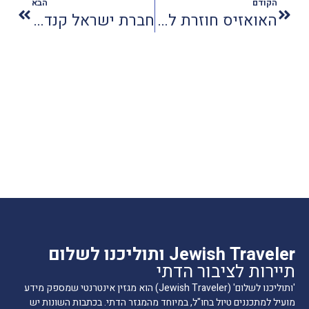
הקודם
הבא
האואזיס חוזרת לפעילות לאחר שיפוצים
חברת ישראל קנדה תפעיל את מלון סוליי באילת
Jewish Traveler ותוליכנו לשלום
תיירות לציבור הדתי
'ותוליכנו לשלום' (Jewish Traveler) הוא מגזין אינטרנטי שמספק מידע
מועיל למתכננים טיול בחו"ל, במיוחד מהמגזר הדתי. בכתבות השונות יש