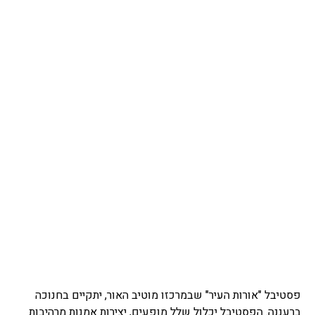
פסטיבל "אורות העיר" שבמרכזו מוטיב האור, יתקיים בחנוכה
ברעננה. הפסטיבל יכלול שלל מופעים, יצירות אמנות מרהיבות