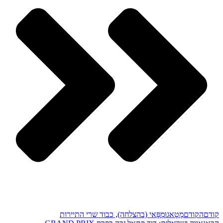
קודם
הקודם
מָטָאגוּמְפָּאי (בהצלחה), כבוד שרי התיירות