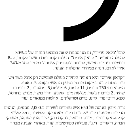
לרגל 'בלאק פריידי', גם מנו ספנות יצאה במבצע הנחות של כ-30%
להפלגה באונייה " קראון איריס". הפלגת קרוז ביום ראשון הקרוב, ה -8
בדצמבר עד יום חמישי, לרודוס ולקפריסין -לימסול במחיר החל מ-343
אירו לאדם, הנחה ממחירי ההפלגות העונה.
"קראון איריס" היא האוניה היחידה בעולם שמגישה רק אוכל כשר ויש
בית כנסת קבוע במיקום מרכזי בסיפון הראשי בקומה 5. באוניה
המפוארת: 750 חדרים, 11 קומות, 6 מעליות,5 מסעדות, 2 בריכות
שחיה, 2 בריכות ג'קוזי, מגלשת מים, קולנוע, חדר כושר, מגרש כדורסל,
ספא, דיוטי פרי, קזינו, ברים וטרקלינים, אולמות מפוארים ועוד.
צוות מיומן ומנוסה של 650 איש עומדים לשירות כ-2,000 נוסעים, הנהנים
מדי יום ממופעי בידור של צוות בידור מאמריקה הלטינית, כולל לולייני
קרקס- אקרובטים, מוזיקת בוזוקי, להקת רוק, שירי ארץ ישראל, משחקי
חברה, ריקודים, די.ג'י, פעילות ספורטיבית ועוד. באתרי העגינה מבחר