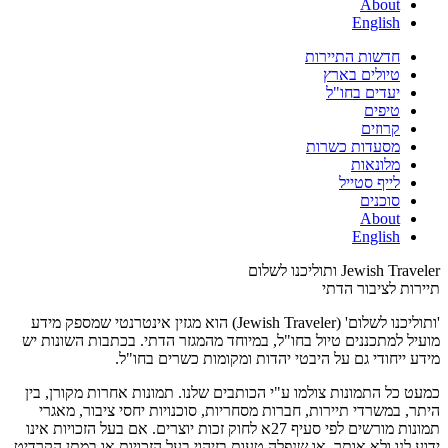
About
English
חדשות התיירות
טיולים בארץ
יעדים בחו"ל
טיפים
קרוזים
מסעדות כשרות
מלונאות
לייף סטייל
סוכנים
About
English
Jewish Traveler ותוליכנו לשלום
תיירות לציבור הדתי
'ותוליכנו לשלום' (Jewish Traveler) הוא מגזין אינטרנטי שמספק מידע
מועיל למתכננים טיול בחו"ל, במיוחד מהמגזר הדתי. בכתבות השונות יש
מידע ייחודי גם על היבטי יהדות ומקומות כשרים בחו"ל.
כמעט כל התמונות צולמו ע"י הכותבים שלנו. תמונות אחרות מקורן, בין
היתר, במשרדי תיירות, חברות מסחריות, סוכנויות יחסי ציבור, מאגרי
תמונות מורשים לפי סעיף 27א לחוק זכות יוצרים. אם בעל הזכויות אינו
ידוע לנו ולא אותר, או שנפלה טעות בזיהוי בעל הזכויות או במתן הקרדיט,