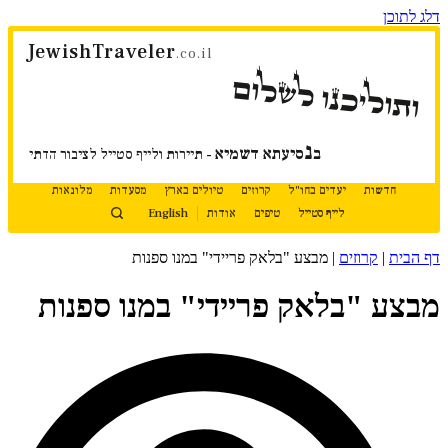
דלג לתוכן
JewishTraveler
.co.il
ותוליכנו לשלום
נ
ב
סיעתא דשמיא
- תיירות ולייף סטייל לציבור הדתי
חדשות
יעדים בחו"ל
קרוזים
טיולים בארץ
מסעדות
מלונאות
לייף סטייל
טיפים
אודות
English
דף הבית
|
קרוזים
|
מבצע "בלאק פריידי" במנו ספנות
מבצע "בלאק פריידי" במנו ספנות