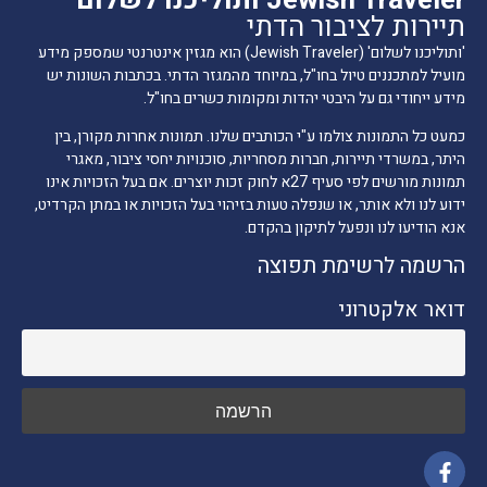
תיירות לציבור הדתי
'ותוליכנו לשלום' (Jewish Traveler) הוא מגזין אינטרנטי שמספק מידע
מועיל למתכננים טיול בחו"ל, במיוחד מהמגזר הדתי. בכתבות השונות יש
מידע ייחודי גם על היבטי יהדות ומקומות כשרים בחו"ל.
כמעט כל התמונות צולמו ע"י הכותבים שלנו. תמונות אחרות מקורן, בין
היתר, במשרדי תיירות, חברות מסחריות, סוכנויות יחסי ציבור, מאגרי
תמונות מורשים לפי סעיף 27א לחוק זכות יוצרים. אם בעל הזכויות אינו
ידוע לנו ולא אותר, או שנפלה טעות בזיהוי בעל הזכויות או במתן הקרדיט,
אנא הודיעו לנו ונפעל לתיקון בהקדם.
הרשמה לרשימת תפוצה
דואר אלקטרוני