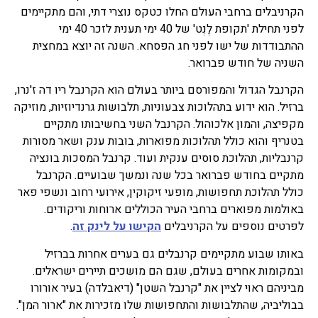
הקרניבלים ברחבי העולם החלו כטקס נוצרי דתי, והם מתקיימים
לפני תחילת 'תקופת לֶנְט' של 40 ימי תענית לזכר 40 ימי
ההתבודדות של ישו לפני חג הפסחא. השנה זה יוצא במחצית
השניה של חודש פברואר.
הקרנבל הגדול והמפורסם ביותר בעולם הוא הקרנבל ריו דה ז'נרו,
ברזיל. הוא ידוע בתהלוכות צבעוניות, תלבושות גרנדיוזיות, מוזיקה
מקפיצה, והמון אלכוהול. הקרנבל השני בחשיבותו מתקיים
בטנריף והוא כולל תהלוכות מפוארות, בובות ענק ושאר מסורות
קרנבליות, תהלוכת סוסים ענקית ועוד. קרנבל המסכות בונציה
מתקיים בחודש פברואר בכל שנה ונמשך שבועיים. הקרנבל
כולל תהלוכת תחפושות, מופעי זיקוקין, אירועי רחוב ונשפי פאר
באולמות מפוארים ברחבי העיר הכוללים ארוחות וריקודים.
לפרטים נוספים על הקרניבלים
הקישו על לינק זה
.
באותו שבוע מתקיימים קרנבלים גם בערים אחרות בברזיל
ובמקומות אחרים בעולם, שגם הם מושכים תיירים ישראלים.
מביניהם ראוי לציין את "קרנבל השטן" (דיאבלדה) בעיר אורורו
בבוליביה, שהתלבושות והתחפושות שלו מזכירות את "ארור המן".