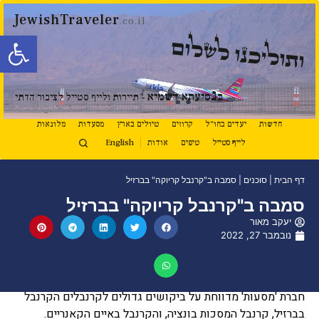
JewishTraveler
.co.il
פתח סרגל
ותוליכנו לשלום
נ
ב
סיעתא דשמיא
- תיירות ולייף סטייל לציבור הדתי
חדשות
יעדים בחו"ל
קרוזים
טיולים בארץ
מסעדות
מלונאות
לייף סטייל
טיפים
אודות
English
דף הבית
|
סוכנים
|
סמבה ב"קרנבל קריוקה" בברזיל
סמבה ב"קרנבל קריוקה" בברזיל
יעקב מאור
נובמבר 27, 2022
חברת 'מסעות' מדווחת על ביקושים גדולים לקרנבלים הקרנבל
בברזיל, קרנבל המסכות בונציה, והקרנבל באיים הקאנריים.