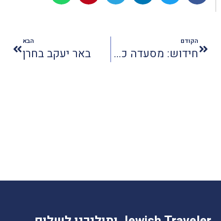
הקודם
הבא
חידוש: מסעדה כשרה כל השנה במלון במרכז וייטנאם
באר יעקב בחרן
Jewish Traveler ותוליכנו לשלום