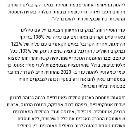
ליהנות ממאורע ראוותני צבעוני ומיוחד במינו. הקרנבלים השונים
מהווים מפגן ראווה חגיגי, שמח וצבעוני המלווה באווירה תוססת
ומשכרת, כזו שבקלות ניתן להתמכר לה".
עוד הוסיף רווה: "במקום הראשון ניצבת ברזיל עם טיולים
גיאוגרפיים וקרוזים מאורגנים עם עליה של 138% בהיקף
ההזמנות, אחריה הקרנבל באיים הקאנריים עם עליה של 122%
ובמקום השלישי, הקרנבל בונציה שמציג זינוק של 103%. ככל
שקצב וצבר ההזמנות הנוכחי יישמר, יהיה קשה יותר ויותר למצוא
אלטרנטיבות, בגלל שהאופציות מצטמצמות לכדי סולד אאוט. כך
שמי שמעוניין ליהנות עוד ב- 2023 מהחוויה חייב להזדרז. מדובר
במספרים שאין להם אח ורע בענף ונכונה למבקרים חוויה
צבעונית ובלתי נשכחת".
'מסעות' מתמחה בארגון טיולים גיאוגרפיים ברמה גבוהה למגוון
יעדים אטרקטיביים, ביניהם דרום אמריקה, המזרח הרחוק, ארצות
הברית, אוסטרליה, ניו זילנד, אירופה ועוד. הטיולים המאורגנים
שמשווקת החברה מאגדים את כלל השירותים, ללא תוספת
תשלום נוספת הנהוגה לרוב בטיולים מאורגנים. בין הטיולים