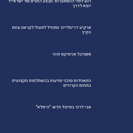
רגע לפני ההסתערות: מבצע החגים של ישראייר
יוצא לדרך
ארקיע דרימליינר מתחיל לפעול לקראת עונת
הקיץ
פסטיבל אנימיקס חוזר
התאחדות סוכני נסיעות בהשתלמות מקצועית
בתחום הקרוזים
אבי לרנר בסינגל חדש: "היפלא"