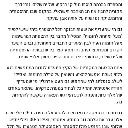
ומסתיים בהרמת כוסית מול קו הרקיע של ירושלים. זוהי דרך
מקורית לחגוג את חג האהבה הישראלי, במקום שבו ההיסטוריה
והרומנטיקה נפגשות על אותה אבן עתיקה.
גם מי שמעדיף את שעות הבוקר יוכל להצטרף בימי שישי לסיור
"מעל ומתחת לחומות". המסלול מחבר בין התצפיות המרשימות
מעל חומות העיר לבין האתרים החבויים מתחתיהן, ובהם השער
הקדום ומערת צדקיהו. זהו מסע קצר בין שכבותיה ההיסטוריות
של ירושלים, החושף כיצד נבנתה העיר במשך אלפי שנים.
אחת ההצעות המקוריות של הקיץ מיועדת לזוגות המחפשים רגע
בלתי נשכח. אפשר להציע נישואין על טיילת החומות, ואפילו
לשלב סנפלינג למי שמחפש גם מעט אדרנלין. מי שמעדיף
אווירה אינטימית יותר יוכל לבחור במערת צדקיהו, שתואר באורם
של אלף נרות ותעניק לרגע המרגש תפאורה שקשה להתחרות
בה.
גם חובבי המוזיקה ימצאו סיבה להגיע אל המערה. ב-9 ביולי יארח
אלון עדר את עלמה גוב במופע אינטימי, ואילו ב-30 ביולי יופיע
שלומי שבן במופע סולו לפסנתר. האקוסטיקה הטבעית של חלל