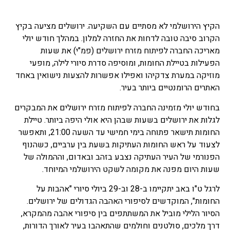
הקיץ הירושלמי לא מסתיים עם השקיעה. ירושלים מציעה בקיץ
הקרוב סיבה טובה לדחות את החזרה למלון. במהלך חודש יולי
מאריכה החברה לפיתוח מזרח ירושלים (פמ"י) את שעות
הפעילות בטיילת החומות, ומוסיפה סדרת סיורי לילה, מופעי
מוזיקה במערת צדקיהו ואפילו אפשרות להצעות נישואין באחד
האתרים הרומנטיים ביותר בעיר.
בחודש יולי מזמינה החברה לפיתוח מזרח ירושלים את המבקרים
לגלות את ירושלים בשעות שבהן היא אולי היפה ביותר. טיילת
החומות תישאר פתוחה בימי חמישי עד השעה 21:00, ותאפשר
לצעוד על ראש החומות העתיקות בשעת בין ערביים, כשהנוף
הפנורמי של העיר העתיקה נצבע בזהב ובאדום, וההמולה של
שעות היום מפנה את מקומה לשקט הירושלמי המיוחד.
לרגל ט"ו באב יתקיימו ב-28 וב-29 ביולי סיורי "אהבות על
החומות", המוקדשים לסיפורי האהבה הגדולים של ירושלים.
הסיור הלילי מוביל את המשתתפים בין סיפורי אהבה מהמקרא,
דרך מלכים, סולטנים וחולמים שהתאהבו בעיר לאורך הדורות,