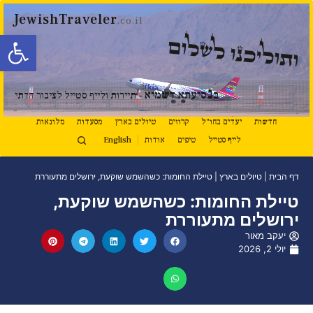
JewishTraveler
.co.il
פתח סרגל
ותוליכנו לשלום
נ
ב
סיעתא דשמיא
- תיירות ולייף סטייל לציבור הדתי
חדשות
יעדים בחו"ל
קרוזים
טיולים בארץ
מסעדות
מלונאות
לייף סטייל
טיפים
אודות
English
דף הבית
|
טיולים בארץ
|
טיילת החומות: כשהשמש שוקעת, ירושלים מתעוררת
טיילת החומות: כשהשמש שוקעת,
ירושלים מתעוררת
יעקב מאור
יולי 2, 2026