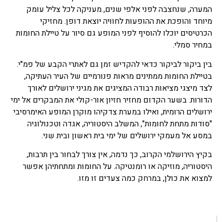
המערה, שנחצבה לפני אלפי שנים, מעניקה לכל צליל עומק
מיוחד והופכת את ההופעות לחוויה יוצאת דופן. מחזיקי
הכרטיסים יוכלו להוסיף לפני המופע גם סיור על טיילת החומות
במחיר סמלי.
בין ביקור לביקור כדאי להקדיש זמן גם לאתרי הקבע של פמ"י.
בטיילת החומות ממתינים מראות פנורמיים של העיר העתיקה,
לצד מיצגי מציאות רבודה המציגים את מגיני ירושלים לאורך
הדורות. בשער הקדום מחזיר חזיון אור-קולי את המבקרים אל ימי
ירושלים הרומית, ואילו במערת צדקיהו מוקרן המופע האימרסיבי
"סודות מתחת לחומות", המשלב היסטוריה, אגדה וטכנולוגיה
במסע אל מעמקי ירושלים של ימי בית ראשון ובית שני.
בקיץ הירושלמי הקרוב, כך נדמה, אין צורך לבחור בין תרבות,
היסטוריה, מוזיקה או רומנטיקה. על החומות ומתחתיהן אפשר
למצוא את כולן, במרחק כמה צעדים זו מזו.