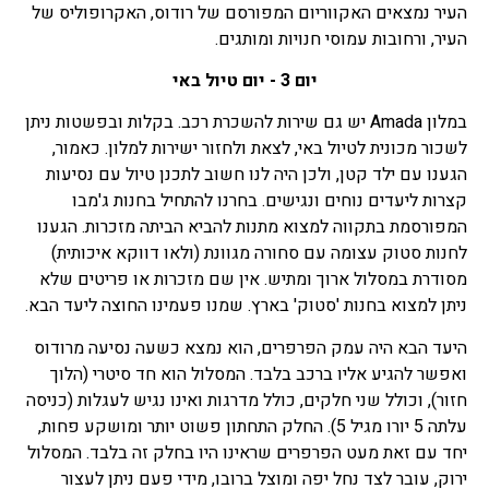
העיר נמצאים האקווריום המפורסם של רודוס, האקרופוליס של
העיר, ורחובות עמוסי חנויות ומותגים.
יום 3 - יום טיול באי
במלון Amada יש גם שירות להשכרת רכב. בקלות ובפשטות ניתן
לשכור מכונית לטיול באי, לצאת ולחזור ישירות למלון. כאמור,
הגענו עם ילד קטן, ולכן היה לנו חשוב לתכנן טיול עם נסיעות
קצרות ליעדים נוחים ונגישים. בחרנו להתחיל בחנות ג'מבו
המפורסמת בתקווה למצוא מתנות להביא הביתה מזכרות. הגענו
לחנות סטוק עצומה עם סחורה מגוונת (ולאו דווקא איכותית)
מסודרת במסלול ארוך ומתיש. אין שם מזכרות או פריטים שלא
ניתן למצוא בחנות 'סטוק' בארץ. שמנו פעמינו החוצה ליעד הבא.
היעד הבא היה עמק הפרפרים, הוא נמצא כשעה נסיעה מרודוס
ואפשר להגיע אליו ברכב בלבד. המסלול הוא חד סיטרי (הלוך
חזור), וכולל שני חלקים, כולל מדרגות ואינו נגיש לעגלות (כניסה
עלתה 5 יורו מגיל 5). החלק התחתון פשוט יותר ומושקע פחות,
יחד עם זאת מעט הפרפרים שראינו היו בחלק זה בלבד. המסלול
ירוק, עובר לצד נחל יפה ומוצל ברובו, מידי פעם ניתן לעצור