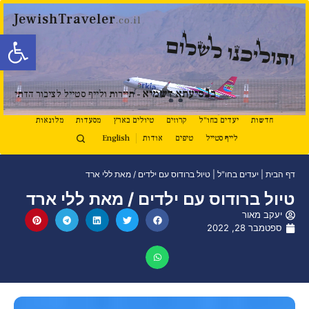
JewishTraveler
.co.il
פתח סרגל
ותוליכנו לשלום
נ
ב
סיעתא דשמיא
- תיירות ולייף סטייל לציבור הדתי
חדשות
יעדים בחו"ל
קרוזים
טיולים בארץ
מסעדות
מלונאות
לייף סטייל
טיפים
אודות
English
דף הבית
|
יעדים בחו"ל
|
טיול ברודוס עם ילדים / מאת ללי ארד
טיול ברודוס עם ילדים / מאת ללי ארד
יעקב מאור
ספטמבר 28, 2022