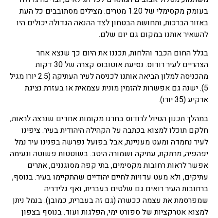
בעומק מקסימלי של 1.20 מטרים. מצילים מסתובבים כל העת
באזור הברכות, ותחושת הבטחון לצד ההנאה הגדולה יכולים היו
להשאיר אותנו במקום גם יום שלם.
בגלל החום הכבד והלחות, תכננו את היום כך שנצא אחר
הצהריים לעיר רודוס. נסיעת אוטובוס קצרה של 30 דקות
מהכניסה למלון הביאה אותנו לכניסה לעיר העתיקה (2.5 יורו מגיל
5). ישנה גם אפשרות להזמין מונית עצמאית או בעזרת נציגת
ארקיע (35 יורו).
במהלך תכנון הטיול לרודוס בחרנו מקומות אחדים שנרצה לראות,
חלקם תוכלו למצוא בכתבה על הקהילה היהודית בעיר. ציפינו
לעיר נחמדה ומעט מעניינת, אבל בפועל נפרשה בפנינו עיר נמל
יפהפיה, מרתקת, עתיקה ושמורה היטב. בשוטטות פשוטה ונעימה
אפשר לראות רחובות מקסימים, בתי קפה מסוגננים, אתרים
עתיקים, ולא מעט עדויות לחיים יהודיים שהתקיימו בעיר. בנוסף,
ברחובות העיר רואים גם שלטים בעברית, ואף גלידריה
שמפרסמת את עצמה ככשרה (גם זה בעברית, כמובן). בנמל ניתן
למצוא אטרקציות של ספורט ימי, הפלגות ועוד. בנוסף בצפון