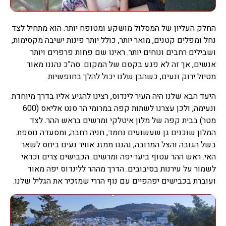
החלק העליון של המסלול מושקע ומטופח יותר. הוא מתחיל לצד
נחל ומפלים קטנים, מואר יותר, כולל יותר פינות ישיבה מקסימות,
ושבילים רחבים ונוחים יותר. ראינו שם פחות פרפרים ויותר
אנשים, אך זה לא פגע בקסם של המקום. סה"כ נהננו מאוד
מטיול ירוק ונעים, כשהבן שלנו יכול להלך בחופשיות.
היעד הבא שלנו היה העיר לינדוס, רצינו להגיע אליו בדרך מיוחדת
ונעימה, ולכן עצרנו לשתות קפה במרומי הר סנט אליאס (600
מטר) בבית קפה של מלון איטלקי ומרשים בראש ההר. לצד
המלון שוכנים גן שעשועים נחמד, חניה רחבה, ומסעדה נוספת.
בשל הגובה והצל המרובה, נהננו ממזג אוויר נעים ביחס לשאר
האי. ראש ההר עטוף ביער יפה ומרשים. הכבישים צרים וכדאי
לשמור על עירנות בסיבובים. הדרך מההר ללינדוס יפה מאוד
ועוברת בכבישים יפהפיים עם נוף הררי שמזכיר את הגליל שלנו.