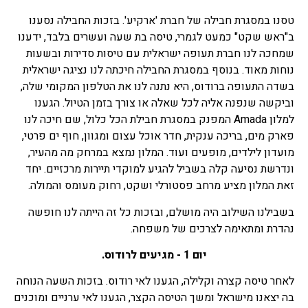
טסנו במסגרת חבילה של חברת 'ארקיע'. בזכות החבילה נסענו
ב"ראש שקט" כמעט לגמרי, טיסה בת שעה ועשרים בלבד, ידענו
שמחכה לנו חברת תעופה ישראלית עם טיסות סדירות ובשעות
נוחות מאוד. בנוסף במסגרת החבילה חיכתה לנו נציגה ישראלית
בשדה התעופה ברודוס, היא נתנה לנו את הטלפון המקומי שלה,
וביקשה שנפנה אליה לכל שאלה או צורך בזמן הטיול. הגענו
למלון Amada המפנק במסגרת חבילת הכל כלול, שם חיכה לנו
פארק מים, בריכה ענקית, חדר אוכל עצום ומגוון, חוף ים פרטי,
מועדון לילדים, מופעים ועוד. המלון נמצא במרחק מה מהעיר,
ונדרשת נסיעה קלה בשביל להגיע למוקדי תיירות מרכזיים. יחד
זאת המלון מציע מרחב פסטורלי ושקט, רחוק מעומס והמולה.
בשבילנו השילוב היה מושלם, ובזכות כל זה הייתה לנו חופשה
נהדרת ומתאימה לצרכים של משפחה.
יום 1 - מגיעים לרודוס.
לאחר טיסה קצרה וקלילה, הגענו לאי רודוס. בזכות השעה הנוחה
בה יצאנו מישראל ומשך הטיסה הקצר, הגענו לאי ערניים ומוכנים