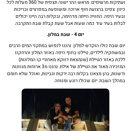
ועתיקות מרשימים. מראש ההר ישנה תצפית של 360 מעלות לכל
כיוון. צפינו ברצועת חוף ארוכה ומשופעת במפרצים ובריכות
ובעיר היפה. החוויה הייתה מדהימה, ובקלות רבה היינו יכולים
לבלות בעיר עוד כמה שעות אבל שעת קבלת שבת התקרבה.
יום 4 - שבת במלון.
יום שבת כולו הוקדש למלון. נהננו לנפוש במתקני המים הרבים
ובמשחקיה לילדים, טיילנו בחוף היפה באזור המלון והרחקנו
ללכת באזור הטיילת (שנמצאת דווקא מאחורי קו המלונות)
המזכירה מאוד את הטיילת של אילת. נהננו מ3 ארוחות מגוונות
ודשנות, בהן מצאנו בקלות רבה ירקות וגבינות, ואוכל שלא חומם
במהלך השבת. יום שכולו רוגע ומנוחה.