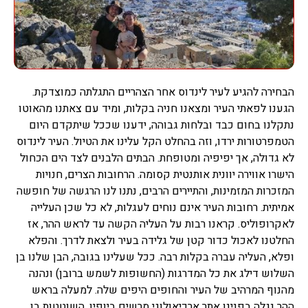
הבחירה להגיע לעיר לינדוס אחר הצהריים התגלתה כמוצדקת.
הגענו לפאתי העיר ומצאנו חניה בקלות, ומיד עם צאתנו מהאוטו
נתקלנו בחום כבד ובלחות גבוהה, ידענו שככל שיתקדם היום
הטמפרטורות ירדו, וזה בהחלט הקל עלינו את הטיול. העיר לינדוס
לא גדולה, אך יפיפיה ומטופחת. הבתים הלבנים לצד הים הכחול
הישרו אווירה יוונית אותנטית קסומה. הרחובות הצרים, חנויות
המזכרות המזמינות, והתיירים הרבים, נתנו לנו הרגשה של חופשה
אמיתית. רחובות העיר אינם נוחים לעגלות, לא כל שכן העלייה
לאקרופוליס. קראנו רבות על העליה הקשה עד לראש ההר, אז
החלטנו לאכול כדור קטן של גלידה בעיר ולצאת לדרך. והפלא
ופלא, העליה עברה בקלות רבה. ככל שעלינו בגובה, הבן שלנו בן
השלוש דילג את כל המדרגות (החשופות לשמש ברובן) ונהנה
מהנוף המרהיב של העיר והחופים היפים שלה. למעלה בראש
ההר נגלה בפנינו אתר ארכיאולוגי מרשים ביופיו, השוטטות בו