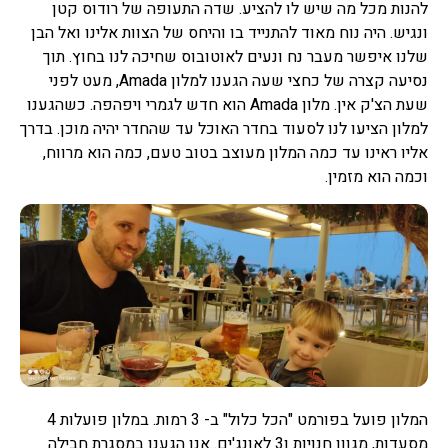
להנות מכל מה שיש לו להציע. שדה התעופה של רודוס קטן
ונגיש. היה נוח מאוד להתנייד בו והיחס של הצוות אלינו ואל הבן
שלנו איפשר מעבר נח ונעים לאוטובוס שחיכה לנו בחוץ. תוך
נסיעה קצרה של כחצי שעה הגענו למלון Amada, מעט לפני
שעת הצ'ק אין. מלון Amada הוא חדש לגמרי ויפהפה. כשהגענו
למלון הציעו לנו לסעוד בחדר האוכל עד שהחדר יהיה מוכן. בדרך
אליו ראינו עד כמה המלון מעוצב בטוב טעם, כמה הוא מרווח,
וכמה הוא מזמין.
המלון פועל בפורמט "הכל כלול" ב- 3 רמות. במלון פועלות 4
מסעדות, מגוון חנויות ו3 לאונג'ים. אנו הגענו במסגרת חבילה