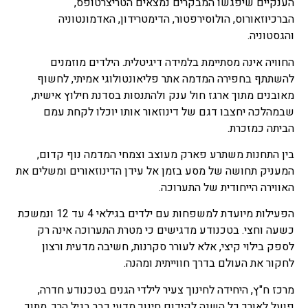
הענקיים שיפגשו המבקרים נמצאים הטריצרטופס,
הברכיוזאורוס, הולוסירפטור, הדימטרידון, האדמונטוניה
והגסטוניה.
החוויה אינה מסתיימת בלמידה דיגיטלית. הילדים מוזמנים
להשתתף בחפירה המדמה אתר פליאונטולוגי אמיתי, לחשוף
מאובנים מתוך ארגז חול ענק ולהתנסות בסדנת חילוץ אישית,
שבמהלכה יחצבו דגם של דינוזאור אותו יוכלו לקחת עמם
הביתה כמזכרת.
בין התחנות משתרע פארק מעוצב וצמחי המדמה נוף קדום,
המעניק תחושה של מסע בזמן אל עידן הדינוזאורים ומשלים את
האווירה הייחודית של התערוכה.
הפעילות מיועדת למשפחות עם ילדים בגילאי 4 עד 12 ונמשכת
כשעה וחצי. בטכנודע מדגישים כי מטרת התערוכה אינה רק
לספק בילוי קיצי, אלא לעורר סקרנות, חשיבה מדעית ורצון
לחקור את העולם בדרך חווייתית ומהנה.
מרכז ח"ץ, היחידה לחינוך צעיר לילדי הגנים בטכנודע חדרה,
פועל לאורך כל השנה לקידום חינוך מדעי כבר בגיל הרך, מתוך