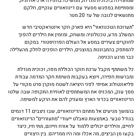
שמתחילה בזכוכית מגדלת, ממשיכה בחפירה ארכיאולוגית,
ומסתיימת במפגש מסעיר עם דינוזאורים ענקיים, חלקם
מתנשאים לגובה של עד 20 מטר.
"תערוכת הטכנוזאור" היא פארק חקר אינטראקטיבי חדש
המשלב מדע, טכנולוגיה ומשחק, ומזמין את הילדים להפוך
לחוקרים צעירים במסע אל העולם הפרהיסטורי. במקום
להסתפק בהתבוננות במוצגים, הילדים הופכים לחלק מהעלילה
כבר מרגע הכניסה.
כל משתתף מקבל ערכת חוקר הכוללת מפה, זכוכית מגדלת
ומברשות חפירה, ויוצא בעקבות משימת חקר המדמה עבודת
פליאונטולוג אמיתי. לפני היציאה לשטח מוקרן סרט מקורי על
מסך ענק, המכניס את המשתתפים לאווירת התקופה שבה שלטו
הדינוזאורים בכדור הארץ ומעניק להם את הרקע למשימה.
בהמשך מגיעים אל מתחם הדינוזאורים, שבו ניצבים 11 דגמים
בגודל טבעי. באמצעות טאבלט ייעודי "מתעוררים" הדינוזאורים
לחיים, והילדים יכולים ללמוד על אורח חייהם, מתי חיו, כיצד
בקעו מן הביצים, מה אכלו ומה היו ממדיהם. בין היצורים