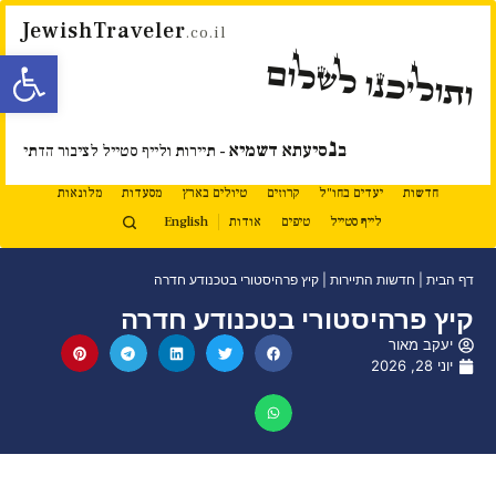
JewishTraveler
.co.il
פתח סרגל
ותוליכנו לשלום
נ
ב
סיעתא דשמיא
- תיירות ולייף סטייל לציבור הדתי
חדשות
יעדים בחו"ל
קרוזים
טיולים בארץ
מסעדות
מלונאות
לייף סטייל
טיפים
אודות
English
דף הבית
|
חדשות התיירות
|
קיץ פרהיסטורי בטכנודע חדרה
קיץ פרהיסטורי בטכנודע חדרה
יעקב מאור
יוני 28, 2026