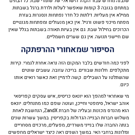
שנבנה מחדש עבור הקהל הישראלי של שומרי שבת. כל הבתים
במתחם בגובה 3 קומות שאפשר לעלות ולרדת ברגל בשבתות.
ממילא אין מעליות. דלתות כל חדר נפתחות ונסגרות בעזרת
מפתח מיכני פשוט ורגיל. אין כאן מנעולים ומפתחות מגנטיים
הכרוכים בחילול שבת. גם אין בעיות תאורה בשבתות בגלל שאין
שם חיישני תנועה. אין גם שערים חשמליים.
הסיפור שמאחורי ההרפתקה
לפני כמה חודשים בלבד המקום הזה נראה אחרת לגמרי. קירות
מתקלפים. חלונות שבורים. בריכה עזובה. עשבים שוטים
שהשתלטו על השבילים. קשה לדמיין זאת כאשר רואים אותו
כיום.
מי שאחראי למהפך הוא יונאס כריסיס, איש עסקים קפריסאי
אוהב ישראל, סימפטי וחייכן, ועוטה שפם כמו מתנחלים. יונאס
הוא מהנדס מכונות ובעליה של חברת ZandX, הנחשבת לאחת
משלוש חברות הבנייה הגדולות בקפריסין. במשך עשרות שנים
בנתה החברה שלו בנייני משרדים, מפעלים, מרכזים מסחריים
ומלונות ברחבי האי. במשך השנים ראה כיצד ישראלים מחפשים