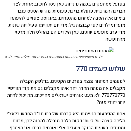
בפועל מסתפקים בכמה נדנדות. כאן ניסו לחשוב אחרת. לצד
הבריכה המרכזית פועלת בריכת פעוטות. מגרש הטניס עובר
בימים אלה הסבה למתחם מתנפחים. באוגוסט צפויים להיפתח
מועדוני ילדים לפי קבוצות גיל. מדי יום יתקיימו פעילויות שונות.
מדי ערב מופעים שונים. כאן הילדים הם בהחלט חלק מרכזי
מהחופשה.
ילדים משתעשעים במתחם במתנפחים בכפר היווני. צילום מאיר לביא
שלוש פעמים 770
לפעמים הסיפור נמצא בפרטים הקטנים. בדלפק הקבלה
מקבלים את מפתח החדר. יחד איתו מקבלים גם את קוד הווייפיי:
770770770. לא מעט אורחים ישראלים מחייכים. מה יכול להיות
יותר יהודי מזה?
אחת ההפתעות הנעימות היא קרבתו של בית חב"ד החדש בלאצ'י.
הליכה קצרה של כשתי דקות בלבד מובילה למבנה לבן, מרווח
ומטופח. בשעות הבוקר צועדים אליו אורחים רבים. אני מצטרף