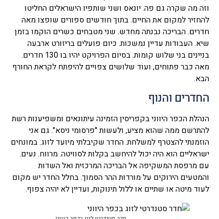
וזה מה שקרה גם פה. יונאס ושני שותפיו הישראלים החליטו
להחזיר למקום את החיים. בתוך חודשים ספורים שופצו מאה
חדרים. הבריכה נבנתה מחדש. שני מטבחים כשרים הוקמו בזמן
שיא. העבודות עדיין נמשכות. כיום פועלים בריזורט ארבעה
בניינים בני שלוש קומות. בסיום הפרויקט יהיו בו 130 חדרים.
מאה כבר פתוחים, ועוד שלושים צפויים להיפתח לקראת החורף
הבא.
החדרים והנוף
הנהלת הכפר היווני בקפריסין הזמינה עיתונאים ומשפיענות רשת
להתרשם ממה שהוא מציע, ולעשות "פרסומי ניסא". גם אני
הוזמנתי להצטרף למשלחת. החדר שקיבלתי מיועד לזוג. במונחים
ישראליים הוא היה יכול להיחשב בקלות לסוויטה. מרווח. נעים.
עם מרפסת המשקיפה אל הבריכה המרכזית ואל השדות
והמטעים הירוקים על מורדות ההר הסמוך. בחלל החדר יש מקום
לעוד מיטה או שתיים או ללול תינוקות, ועדיין לא יהיה צפוף.
חדר סטנדרטי לזוג בכפר היווני