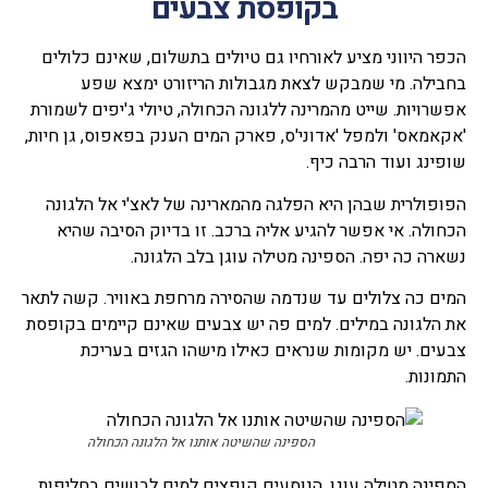
בקופסת צבעים
הכפר היווני מציע לאורחיו גם טיולים בתשלום, שאינם כלולים
בחבילה. מי שמבקש לצאת מגבולות הריזורט ימצא שפע
אפשרויות. שייט מהמרינה ללגונה הכחולה, טיולי ג'יפים לשמורת
'אקאמאס' ולמפל 'אדוני'ס, פארק המים הענק בפאפוס, גן חיות,
שופינג ועוד הרבה כיף.
הפופולרית שבהן היא הפלגה מהמארינה של לאצ'י אל הלגונה
הכחולה. אי אפשר להגיע אליה ברכב. זו בדיוק הסיבה שהיא
נשארה כה יפה. הספינה מטילה עוגן בלב הלגונה.
המים כה צלולים עד שנדמה שהסירה מרחפת באוויר. קשה לתאר
את הלגונה במילים. למים פה יש צבעים שאינם קיימים בקופסת
צבעים. יש מקומות שנראים כאילו מישהו הגזים בעריכת
התמונות.
הספינה שהשיטה אותנו אל הלגונה הכחולה
הספינה מטילה עוגן. הנוסעים קופצים למים לבושים בחליפות