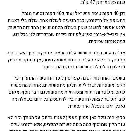
שנמצא במרחק 47 ק"מ.
רק 40 דקות טיסה מישראל ועוד כ40 דקות נסיעה מנמל
התעופה אל הריזורט, וכבר מגיעים לעולם אחר. עולם בלי דאגות.
לרגע אפשר לחשוב שאין בעולם מלחמות, אין מהדורות חדשות,
אין ביבי-לא-ביבי, ואין טלפונים ניידים שמזכירים לנו בכל רגע
כמה אנחנו עסוקים.
אולי זו אחת הסיבות שישראלים מתאהבים בקפריסין. היא קרובה
מספיק כדי להגיע אליה בפחות משעה טיסה, אך רחוקה מספיק
כדי לגרום לנו להרגיש שהתרחקנו הרבה יותר.
בשנים האחרונות הפכה קפריסין ליעד החופשה המועדף על
אלפי משפחות ישראליות. חלקן מחפשות ים. אחרות מחפשות
שקט. משפחות דתיות ומסורתיות מחפשות גם דבר נוסף: מקום
שבו אפשר לצאת לחופשה בלי להתעסק כל היום בשאלה מה
נאכל, היכן נתפלל, ואיך נסתדר.
בקיץ הזה נולד כאן ניסיון מעניין לענות בדיוק על הצורך הזה. לא
עוד מלון שמוסיף כמה מנות כשרות לתפריט, אלא ריזורט שלם