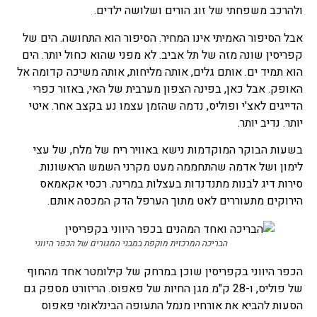
ולהרכב משפחתי של זוג הורים ושלושה ילדים.
אבל הסיפור האמיתי אינו המחיר. הסיפור הוא התחושה. הים של
קפריסין שונה מזה של תל אביב. לא מפני שהוא כחול יותר. הים
הוא תמיד ים. אותם גלים, אותה מליחות, אותה משיכה קדומה אל
האופק. אבל כאן, בפינה הצפון מערבית של האי, באזור כפרי
הדייגים לאצ'י ופוליס, נדמה שהזמן עצמו נע בקצב אחר. איטי
יותר. נדיב יותר.
בשעות הבוקר המוקדמות נישא באוויר ריח של מלח, של עצי
לימון ושל אדמה שהתחממה מעט מקרני השמש הראשונות.
סירות דיג לבנות מתנדנדות בעצלות במרינה. רכסי אקאמאס
הירוקים מתעוררים לאט מתוך הערפל הדק המכסה אותם.
הבריכה המרכזית מוקפת במבני המגורים של הכפר היווני
הכפר היווני בקפריסין שוכן במרחק של קילומטר אחד מהחוף
של פוליס, ו-28 ק"מ מגן החיות של פאפוס. הריזורט מספק גם
הסעות להביא את אורחיו מנמל התעופה הבינלאומי פאפוס