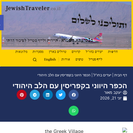
JewishTraveler
.co.il
פתח 
תוליכנו לשלום
נ
ב
סיעתא דשמיא
- תיירות ולייף סטייל לציבור הדתי
חדשות
יעדים בחו"ל
קרוזים
טיולים בארץ
מסעדות
מלונאות
לייף סטייל
טיפים
אודות
English
דף הבית
|
יעדים בחו"ל
|
הכפר היווני בקפריסין עם הלב היהודי
הכפר היווני בקפריסין עם הלב היהודי
יעקב מאור
יוני 21, 2026