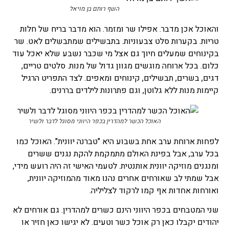
השף רותם בן מויאל
והאוכל אכן מדבר. אפילו שר ומזמר. הוא מדבר בריח של חלות
טריות. בקערות סלט צבעוניות. בתבשילים שמתבשלים לאט. שר
בקינוחים שמעלים חיוך גם אצל מי שכבר נשבע שלא יאכל עוד
כלום. בכל ארוחה מוגשים מגוון גדול של מנות. סלטים טריים,
דגים, בשרים, תבשילים, קינוחים ומאפים. לצד התפריט הרגיל
קיימות מנות ללא גלוטן, וגם פתרונות לילדים בררנים.
האוכל הכשר למהדרין בכפר היווני מסוגל לדבר ולשיר
לפחות ארוחת ערב אחת בשבוע היא "טברנה יוונית". האוכל כמו
בכל ערב, אבל בפינת האולם מתמקמת להקת נגנים ששרים
ומנגנים מוזיקה יוונית אותנטית. לטעמי האישי זה היה רועש מידי,
אבל שמתי לב שאורחים אחרים נהנו מאוד מהמוזיקה יוונית,
ואורחות אחדות אף קמו לרקוד לצליליה.
שני המטבחים בכפר היווני הינם כשרים למהדרין. גם אורחים לא
יהודים יקבלו כאן רק אוכל כשר וטעים. לא יגישו כאן חזיר או