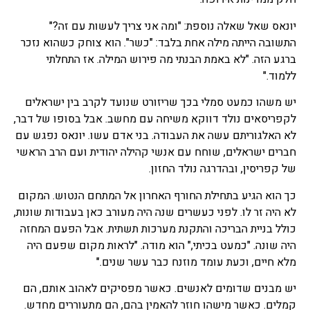
יונאס שאל שאלה נוספת: "ומה אני צריך לעשות עם זה?"
התשובה הייתה מילה אחת בלבד: "כשר". הוא צוחק כשהוא נזכר
ברגע הזה. "לא באמת הבנתי מה פירוש המילה. אז התחלתי
ללמוד."
יש משהו כמעט סמלי בכך שריזורט שנועד לקרב בין ישראלים
לקפריסאים נולד דווקא משיחה עם מחשב. אבל בסופו של דבר,
לא האלגוריתם עשה את העבודה. בני אדם עשו. יונאס נפגש עם
חברים ישראלים, שוחח עם אנשי קהילה יהודית ועם הרב הראשי
של קפריסין, ובהדרגה נולד החזון.
כך הוא הגיע בתחילת החורף האחרון אל המתחם הנטוש. המקום
לא היה זר לו. לפני כעשרים שנה היה מעורב כאן בעבודות שונות,
כולל בניית הבריכה והתקנת מערכות תשתית. אבל הפעם המחזה
היה שונה. "כמעט בכיתי," הוא מודה. "לראות מקום שפעם היה
מלא חיים, וכעת עומד מוזנח כבר עשר שנים."
יש מבנים שדומים לאנשים. כאשר מפסיקים לאהוב אותם, הם
קמלים. כאשר מישהו חוזר להאמין בהם, הם מתעוררים מחדש.