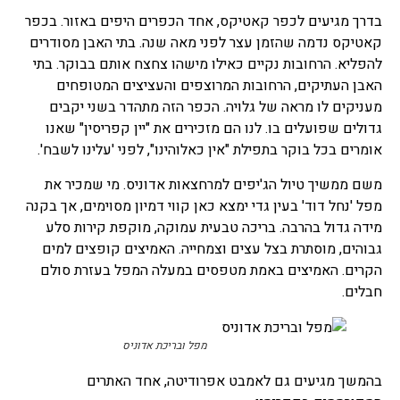
בדרך מגיעים לכפר קאטיקס, אחד הכפרים היפים באזור. בכפר
קאטיקס נדמה שהזמן עצר לפני מאה שנה. בתי האבן מסודרים
להפליא. הרחובות נקיים כאילו מישהו צחצח אותם בבוקר. בתי
האבן העתיקים, הרחובות המרוצפים והעציצים המטופחים
מעניקים לו מראה של גלויה. הכפר הזה מתהדר בשני יקבים
גדולים שפועלים בו. לנו הם מזכירים את "יין קפריסין" שאנו
אומרים בכל בוקר בתפילת "אין כאלוהינו", לפני 'עלינו לשבח'.
משם ממשיך טיול הג'יפים למרחצאות אדוניס. מי שמכיר את
מפל 'נחל דוד' בעין גדי ימצא כאן קווי דמיון מסוימים, אך בקנה
מידה גדול בהרבה. בריכה טבעית עמוקה, מוקפת קירות סלע
גבוהים, מוסתרת בצל עצים וצמחייה. האמיצים קופצים למים
הקרים. האמיצים באמת מטפסים במעלה המפל בעזרת סולם
חבלים.
מפל ובריכת אדוניס
בהמשך מגיעים גם לאמבט אפרודיטה, אחד האתרים