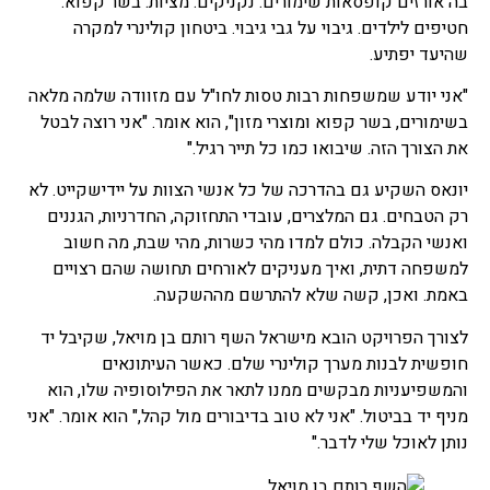
בה אורזים קופסאות שימורים. נקניקים. מציות. בשר קפוא.
חטיפים לילדים. גיבוי על גבי גיבוי. ביטחון קולינרי למקרה
שהיעד יפתיע.
"אני יודע שמשפחות רבות טסות לחו"ל עם מזוודה שלמה מלאה
בשימורים, בשר קפוא ומוצרי מזון", הוא אומר. "אני רוצה לבטל
את הצורך הזה. שיבואו כמו כל תייר רגיל."
יונאס השקיע גם בהדרכה של כל אנשי הצוות על יידישקייט. לא
רק הטבחים. גם המלצרים, עובדי התחזוקה, החדרניות, הגננים
ואנשי הקבלה. כולם למדו מהי כשרות, מהי שבת, מה חשוב
למשפחה דתית, ואיך מעניקים לאורחים תחושה שהם רצויים
באמת. ואכן, קשה שלא להתרשם מההשקעה.
לצורך הפרויקט הובא מישראל השף רותם בן מויאל, שקיבל יד
חופשית לבנות מערך קולינרי שלם. כאשר העיתונאים
והמשפיעניות מבקשים ממנו לתאר את הפילוסופיה שלו, הוא
מניף יד בביטול. "אני לא טוב בדיבורים מול קהל," הוא אומר. "אני
נותן לאוכל שלי לדבר."