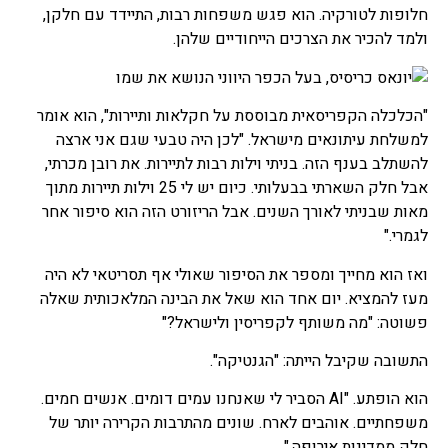
חלופות לטורקיה. הוא פגש משפחות רבות, התיידד עם חלקן,
ולמד להכיר את הצרכים הייחודיים שלהן.
"הכלכלה הקפריסאית מבוססת על חקלאות ותיירות", הוא אומר
למשלחת עיתונאים מישראל. "לכן היה טבעי שגם אני ארצה
להשתלב בענף הזה. בניתי וילות רבות לתיירות. את רובן מכרתי,
אבל חלק השארתי בבעלותי. כיום יש לי 25 וילות תיירות מתוך
מאות שבניתי לאורך השנים. אבל הריזורט הזה הוא סיפור אחר
לגמרי."
ואז הוא מחייך ומספר את הסיפור שאולי אף תסריטאי לא היה
מעז להמציא. יום אחד הוא שאל את הבינה המלאכותית שאלה
פשוטה: "מה משותף לקפריסין ולישראל?"
התשובה שקיבל הייתה: "הגנטיקה".
הוא הופתע. "AI הסביר לי שאנחנו עמים דומים. אנשים חמים.
משפחתיים. אוהבים לארח. שונים מהתרבות הקרירה יותר של
חלק ממדינות אירופה."