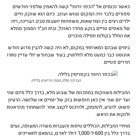
כאשר נכנסים אל "הכפר היווני" קשה להאמין שלפני חודשים
ספורים בלבד היה המקום נטוש ועזוב. כיום הוא שוקק חיים.
ילדים רצים בין המדשאות, משפחות יושבות סביב הבריכה, ריח
של מאפים טריים בוקע מחדר האוכל, ובית חב"ד הסמוך ממלא
את החלל בקולות תפילה מוכרים.
בימים שבהם התארחתי במקום, לא היה קשה להבין מדוע חודש
אוגוסט כבר כמעט מלא לחלוטין, בעוד שבחודש יולי עדיין נותרו
חדרים פנויים.
הבריכה וחלק מבתי הריזורט בלילה
החבילות משווקות במתכונת של שבוע מלא, בדרך כלל מיום שני
ועד יום שני. אין כאן חופשות בזק של יומיים או שלושה. הרעיון
פשוט: להגיע, להתנתק, ולהיכנס לקצב אחר. להשתחרר מהדאגות
ולנקות את הראש.
מחירי החבילות, הכוללים טיסות והעברות משדה התעופה, נעים
בדרך כלל בין 600 ל-1,000 דולר לאדם, בהתאם לתאריכים