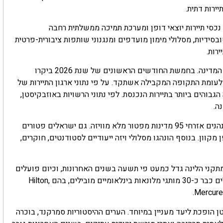
נכסי תיירות יוצאי דופן ומערכת תמיכה ממשלתית רחבה
סידיות, מסלולי מימון מועדפים ומנגנוני שותפות ציבורית-פרטית
רות.
הנתונים שהוצגו בפורום ממחישים את קצב הצמיחה המרשים של המדינה. בחמשת החודשים הראשונים של שנת 2026 ביקרו
ר מ-5.3 מיליון תיירים מחו"ל, עלייה של 37 אחוזים לעומת התקופה המקבילה אשתקד. על פי נתוני ארגון התיירות של
גבוהים ביותר בתיירות הנכנסת. לפי נתוני הרשויות באוזבקיסטן,
מאחורי ההצלחה עומדת מדיניות פתוחה כלפי מבקרים זרים. כיום נהנים אזרחי 95 מדינות מפטור מלא מוויזה. גם ישראלים פטורים
טרונית באופן מקוון. בנוסף הונהגו מסלולי ויזה ייעודיים לסטודנטים, חוקרים,
מתקני הלינה גדל כמעט פי תשעה בשנים האחרונות, וכיום פועלים
ברחבי המדינה יותר מ-7,000 בתי מלון ומקומות אירוח. לצדם פועלים כבר כ-30 מותגי מלונאות בינלאומיים מובילים, בהם Hilton,
טן הופכת ליעד מעניין במיוחד. הערים ההיסטוריות סמרקנד, בוכרה