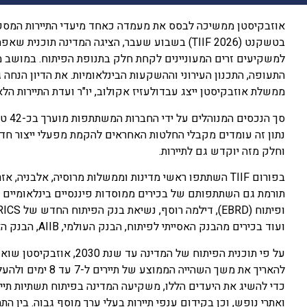
אוזבקיסטן ממשיכה לבסס את מעמדה כאחד מיעדי התיירות המסקר
בטשקנט (TIIF 2026) בשבוע שעבר, הציגה המדינה תו
למשקיעים זרים המעוניינים לקחת חלק בתנופת הפיתוח. במושב מ
ממשלת אוזבקיסטן ייצג עבדולעזיז אקולוב, יו"ר ועדת התיירות הלא
נתון זה עומדים מקבלי החלטות האחראים להקמת מפעלי ייצור חד
וחלק מזה יוקדש גם לתיירות.
בפורום TIIF השתתפו ראשי מדינות וממשלות מרוסיה, אלבניה
תורמת גם השתתפותם של בכירים ממוסדות פיננסיים בינלאומיים מו
ועוד בכירים מהבנק האסייתי לפיתוח, הבנק העולמי, AIIB, הבנק האירו-אסייתי לפיתוח, JICA וקרן אופ"ק לפיתוח.
כדי להשיג את היעדים הללו, משקיעה המדינה בפיתוח תשתיות תייר
ואתרי נופש, וכן בקידום ענפי תיירות בעלי ערך מוסף גבוה. בין ה