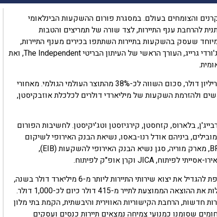
נים והצומחים בעולם. במסגרת פורום ההשקעות הבינלאומי
כנית שאפתנית להרחבת ענף התיירות, לצד שורה של תמריצים והטבות
יוחד שעסק בהשקעות בתיירות השתתפו בכירים מענף התיירות,
התעופה, התכנון העירוני וההשקעות הבינלאומיות. את הדיון הנחה ג'ורדי גרייג, העורך הראשי של העיתון הבריטי The Independent, ואת
ומית.
סך הנכסים המנוהלים על ידי החברות המשתתפות מוערך בכ-42 טריליון דולר, סכום השווה לכ-38% מהתוצר העולמי הגולמי. מאחורי
שים ולהזרמת השקעות של מיליארדי דולרים לכלכלת אוזבקיסטן,
, אזרבייג'ן, בלארוס, קזחסטן, קירגיזסטן וטג'יקיסטן. לחשיבות הפורום
בילים, ביניהם אודל רנו-באסו, נשיאת הבנק האירופי לשיקום
ופיתוח (EBRD), דילמה רוסף, נשיאת בנק הפיתוח החדש של BRICS, מארק מוריה, סגן נשיא הבנק האירופי להשקעות (EIB),
על פי תוכנית הפיתוח של המדינה עד שנת 2030, אוזבקיסטן שואפת להגדיל את יצוא שירותי התיירות ליותר מ-6 מיליארד דולר בשנה,
להאריך את משך השהייה הממוצע של תיירים ל-7 עד 8 ימים ולהעלות את ההוצאה הממוצעת לתייר מ-415 דולר כיום לכ-1,000 דולר.
ות חדשות, הרחבת הקישוריות האווירית והיבשתית, הקמת בתי מלון
תחומים שסומנו כמנועי צמיחה נמצאים תיירות כנסים ועסקים