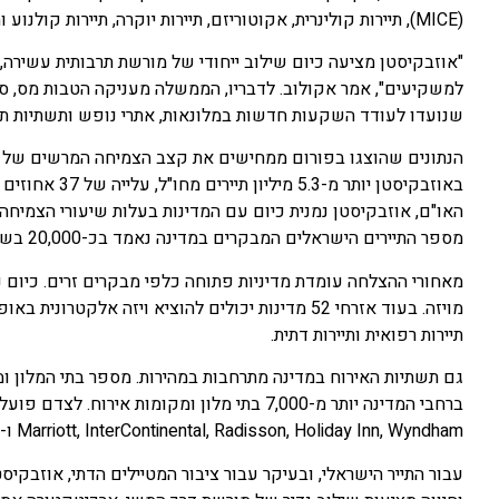
(MICE), תיירות קולינרית, אקוטוריזם, תיירות יוקרה, תיירות קולנוע ותיירות דתית.
"אוזבקיסטן מציעה כיום שילוב ייחודי של מורשת תרבותית עשירה, 
למשקיעים", אמר אקולוב. לדבריו, הממשלה מעניקה הטבות מס, סוב
שנועדו לעודד השקעות חדשות במלונאות, אתרי נופש ותשתיות תיי
באוזבקיסטן יות
האו"ם, אוזבקיסטן נמנית כיום עם המדינות בעלות שיעורי הצמיחה ה
מספר התיירים הישראלים המבקרים במדינה נאמד בכ-20,000 בשנה.
מויזה. בעוד אזרחי 52 מדינות יכולים להוציא ויזה אלק
תיירות רפואית ותיירות דתית.
גם תשתיות האירוח במדינה מתרחבות במהירות. מספר בתי המלון ו
Marriott, InterContinental, Radisson, Holiday Inn, Wyndham ו-Mercure.
עבור התייר הישראלי, ובעיקר עבור ציבור המטיילים הדתי, אוזבקיס