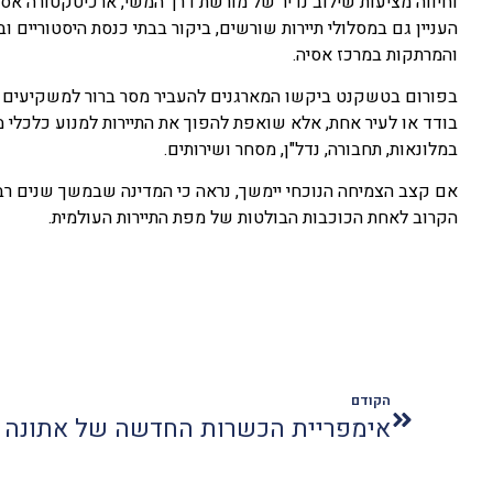
וחיווה מציעות שילוב נדיר של מורשת דרך המשי, ארכיטקטורה אסל
העניין גם במסלולי תיירות שורשים, ביקור בבתי כנסת היסטוריים 
והמרתקות במרכז אסיה.
בפורום בטשקנט ביקשו המארגנים להעביר מסר ברור למשקיעים הב
בודד או לעיר אחת, אלא שואפת להפוך את התיירות למנוע כלכלי מ
במלונאות, תחבורה, נדל"ן, מסחר ושירותים.
אם קצב הצמיחה הנוכחי יימשך, נראה כי המדינה שבמשך שנים רבו
הקרוב לאחת הכוכבות הבולטות של מפת התיירות העולמית.
הקודם
אימפריית הכשרות החדשה של אתונה