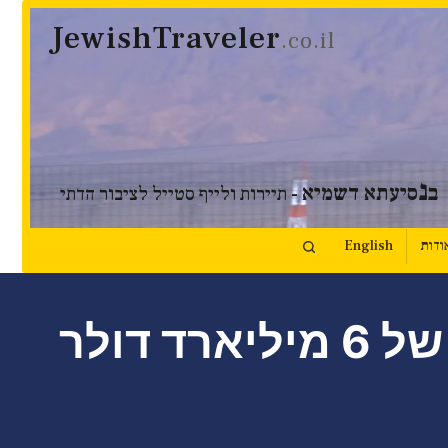
JewishTraveler
.co.il
נ
ב
סיעתא דשמיא
- תיירות ולייף סטייל לציבור הדתי
ודות
English
אוזבקיסטן פותחת את השער למשקיעים: יעד של 6 מיליארד דולר