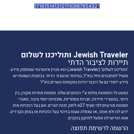
17
16
15
14
13
12
11
10
9
8
7
6
5
4
3
2
1
Jewish Traveler ותוליכנו לשלום
תיירות לציבור הדתי
'ותוליכנו לשלום' (Jewish Traveler) הוא מגזין אינטרנטי שמספק מידע
מועיל למתכננים טיול בחו"ל, במיוחד מהמגזר הדתי. בכתבות השונות יש
מידע ייחודי גם על היבטי יהדות ומקומות כשרים בחו"ל.
כמעט כל התמונות צולמו ע"י הכותבים שלנו. תמונות אחרות מקורן, בין
היתר, במשרדי תיירות, חברות מסחריות, סוכנויות יחסי ציבור, מאגרי
תמונות מורשים לפי סעיף 27א לחוק זכות יוצרים. אם בעל הזכויות אינו
ידוע לנו ולא אותר, או שנפלה טעות בזיהוי בעל הזכויות או במתן הקרדיט,
אנא הודיעו לנו ונפעל לתיקון בהקדם.
הרשמה לרשימת תפוצה