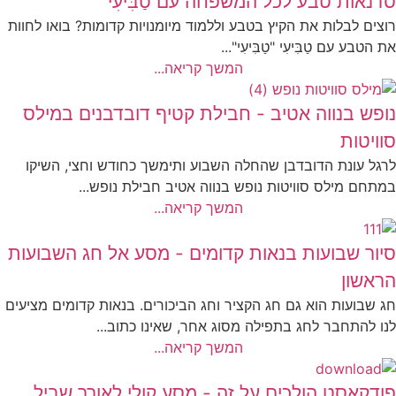
סדנאות טבע לכל המשפחה עם טַבִּיעִי
רוצים לבלות את הקיץ בטבע וללמוד מיומנויות קדומות? בואו לחוות
את הטבע עם טַבִּיעִי "טַבִּיעִי"...
המשך קריאה...
נופש בנווה אטיב - חבילת קטיף דובדבנים במילס
סוויטות
לרגל עונת הדובדבן שהחלה השבוע ותימשך כחודש וחצי, השיקו
במתחם מילס סוויטות נופש בנווה אטיב חבילת נופש...
המשך קריאה...
סיור שבועות בנאות קדומים - מסע אל חג השבועות
הראשון
חג שבועות הוא גם חג הקציר וחג הביכורים. בנאות קדומים מציעים
לנו להתחבר לחג בתפילה מסוג אחר, שאינו כתוב...
המשך קריאה...
פודקאסט הולכים על זה - מסע קולי לאורך שביל