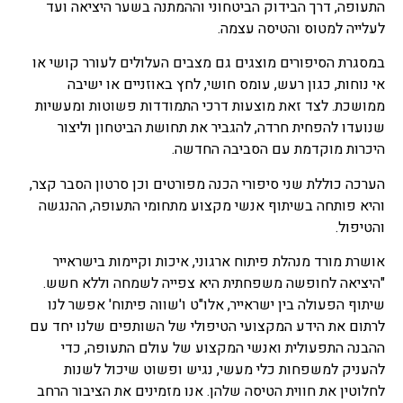
התעופה, דרך הבידוק הביטחוני וההמתנה בשער היציאה ועד
לעלייה למטוס והטיסה עצמה.
במסגרת הסיפורים מוצגים גם מצבים העלולים לעורר קושי או
אי נוחות, כגון רעש, עומס חושי, לחץ באוזניים או ישיבה
ממושכת. לצד זאת מוצעות דרכי התמודדות פשוטות ומעשיות
שנועדו להפחית חרדה, להגביר את תחושת הביטחון וליצור
היכרות מוקדמת עם הסביבה החדשה.
הערכה כוללת שני סיפורי הכנה מפורטים וכן סרטון הסבר קצר,
והיא פותחה בשיתוף אנשי מקצוע מתחומי התעופה, ההנגשה
והטיפול.
אושרת מורד מנהלת פיתוח ארגוני, איכות וקיימות בישראייר
"היציאה לחופשה משפחתית היא צפייה לשמחה וללא חשש.
שיתוף הפעולה בין ישראייר, אלו"ט ו'שווה פיתוח' אפשר לנו
לרתום את הידע המקצועי הטיפולי של השותפים שלנו יחד עם
ההבנה התפעולית ואנשי המקצוע של עולם התעופה, כדי
להעניק למשפחות כלי מעשי, נגיש ופשוט שיכול לשנות
לחלוטין את חווית הטיסה שלהן. אנו מזמינים את הציבור הרחב