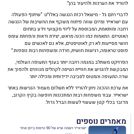
להוריד את הערכות ולהיעזר בהן".
לדברי רתם גל - מישאל רכזת הנגשה באלו"ט: “שיתוף הפעולה
עם ישראייר ומיזם שווה פיתוח משקף את החשיבות של הנגשה
רחבה ומותאמת, המבוססת על ליווי מקצועי וידע בתחום
האוטיזם. התאמות כמו הכנה מראש, יצירת ודאות והפחתת עומס
חושי מסייעות לא רק לאוטיסטים, אלא גם לאנשים עם
פוסט־טראומה, רגישות חושית, חרדה ומשפחות רבות נוספות."
הפרויקט משתלב במגמה רחבה יותר בענף התעופה העולמי,
המבקשת להנגיש את חוויית הטיסה לקהלים מגוונים ולהפוך את
שדה התעופה והמטוס לסביבה ידידותית ומכילה יותר.
את ערכת ההכנה ניתן להוריד ללא תשלום מעמוד הנגישות באתר
ישראייר. עבור משפחות רבות המתכננות חופשה בקיץ הקרוב,
מדובר בכלי קטן שעשוי לעשות הבדל גדול.
מאמרים נוספים
ישראייר רשמה שיא של 90 טיסות ביום אחד