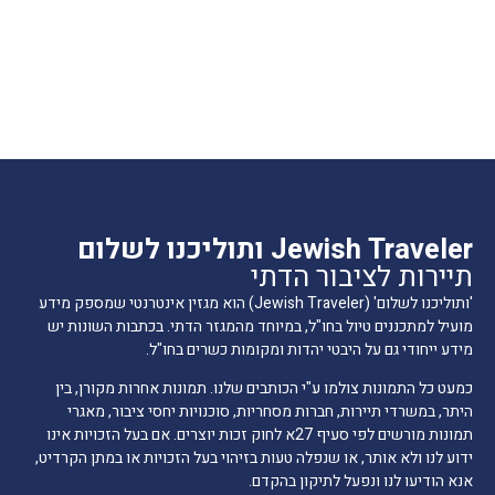
Jewish Traveler ותוליכנו לשלום
תיירות לציבור הדתי
'ותוליכנו לשלום' (Jewish Traveler) הוא מגזין אינטרנטי שמספק מידע
מועיל למתכננים טיול בחו"ל, במיוחד מהמגזר הדתי. בכתבות השונות יש
מידע ייחודי גם על היבטי יהדות ומקומות כשרים בחו"ל.
כמעט כל התמונות צולמו ע"י הכותבים שלנו. תמונות אחרות מקורן, בין
היתר, במשרדי תיירות, חברות מסחריות, סוכנויות יחסי ציבור, מאגרי
תמונות מורשים לפי סעיף 27א לחוק זכות יוצרים. אם בעל הזכויות אינו
ידוע לנו ולא אותר, או שנפלה טעות בזיהוי בעל הזכויות או במתן הקרדיט,
אנא הודיעו לנו ונפעל לתיקון בהקדם.