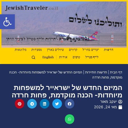
JewishTraveler
.co.il
פתח סרגל
ותוליכנו לשלום
נ
ב
סיעתא דשמיא
- תיירות ולייף סטייל לציבור הדתי
חדשות
יעדים בחו"ל
קרוזים
טיולים בארץ
מסעדות
מלונאות
לייף סטייל
טיפים
אודות
English
דף הבית
|
חדשות התיירות
|
המיזם החדש של ישראייר למשפחות מיוחדות- הכנה
מוקדמת, פחות חרדה
המיזם החדש של ישראייר למשפחות
מיוחדות- הכנה מוקדמת, פחות חרדה
יעקב מאור
מאי 24, 2026