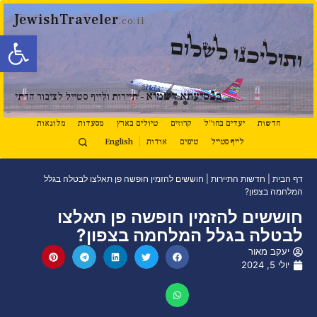
JewishTraveler
.co.il
פתח סרגל
ותוליכנו לשלום
נ
ב
סיעתא דשמיא
- תיירות ולייף סטייל לציבור הדתי
חדשות
יעדים בחו"ל
קרוזים
טיולים בארץ
מסעדות
מלונאות
לייף סטייל
טיפים
אודות
English
דף הבית
|
חדשות התיירות
|
חוששים להזמין חופשה פן תאלצו לבטלה בגלל
המלחמה בצפון?
חוששים להזמין חופשה פן תאלצו
לבטלה בגלל המלחמה בצפון?
יעקב מאור
יולי 5, 2024