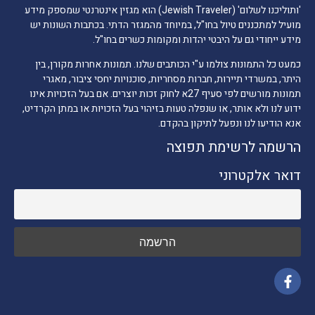
'ותוליכנו לשלום' (Jewish Traveler) הוא מגזין אינטרנטי שמספק מידע
מועיל למתכננים טיול בחו"ל, במיוחד מהמגזר הדתי. בכתבות השונות יש
מידע ייחודי גם על היבטי יהדות ומקומות כשרים בחו"ל.
כמעט כל התמונות צולמו ע"י הכותבים שלנו. תמונות אחרות מקורן, בין
היתר, במשרדי תיירות, חברות מסחריות, סוכנויות יחסי ציבור, מאגרי
תמונות מורשים לפי סעיף 27א לחוק זכות יוצרים. אם בעל הזכויות אינו
ידוע לנו ולא אותר, או שנפלה טעות בזיהוי בעל הזכויות או במתן הקרדיט,
אנא הודיעו לנו ונפעל לתיקון בהקדם.
הרשמה לרשימת תפוצה
דואר אלקטרוני