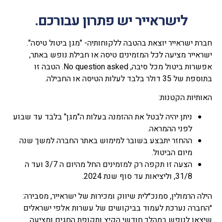
לישראייר יש פתרון עבורכם.
חברת ישראייר יוצאת בהטבה ללקוחותיה- "מגן ביטול טיסה".
ישראייר מציעה לכל המזמינים טיסה או חבילת נופש באתר,
אפשרות ביטול מכל סיבה, No question asked. הטבה זו
בתוספת של 35 דולר בלבד לעלות הטיסה או החבילה.
האותיות הקטנות:
ניתן יהיה לבטל את ההזמנה בעלות ה"מגן" בלבד עד שבוע
לפני ההמראה.
ההחזר יתבצע בשובר למימוש באתר החברה למשך שנה
מיום הביטול.
הצעה זו תקפה רק למזמינים החל מהיום ה 3/7 ועד ה
31/8, וליציאות עד סוף שנת 2024.
הילה הרמולין, סמנכ״לית שיווק ומכירות של ישראייר, מסבירה:
״החברה נערכת לעמוד בביקושים של עשרות אלפי ישראלים
שיצאו לנופש במהלך חודשי הקיץ ותקופת החגים ומציעה