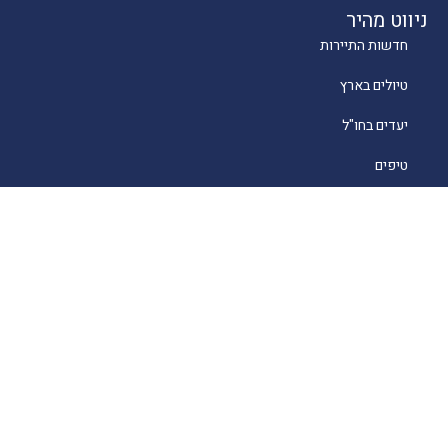
ניווט מהיר
חדשות התיירות
טיולים בארץ
יעדים בחו"ל
טיפים
קרוזים
מסעדות כשרות
מלונאות
לייף סטייל
סוכנים
About
English