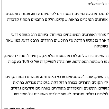
 של ישראלים.
ינים בירושלים צפויים להיות השנה כ-35 דוכנים לממכר ארבעת המינים, המסודרים לפי מינים עדות, אמונות ומנהגים.
 אתרוגים הנמכרים במאות שקלים, חלקם מיובאים ממחוז קלבריה
לי סוחרי האתרוגים המשובחים במיוחד: ביניהם הרב משה אדרעי
 אחד בזכוכית מגדלת ע"י הרוכשים החרדים. הרב אדרעי, כמו שאר
 בשקיקה.
המינים בירושלים, לא ראה מסחר מלא אקשן מימיו". מחירי הסטים,
כמו מחירי המינים הבודדים, משתנים על פי גורמים שונים לרבות שנת השמיטה המסתיימת, שהובילה להתייקרות של כ-10% בעקבות
 הפקת השוק, אומר: "כשמגיעים ארגזי האתרוגים, ממהרים המוני הקונים
ידי הקונים החרדים בצורה מדוקדקת, בזכוכית מגדלת, במראה
מושלם. התימנים והספרדים מתהדרים באתרוגים ולולבים גדולים,
ולבים גדולים וסגורים, לעומת לולבים האהובים על חסידויות