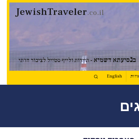
JewishTraveler
.co.il
נ
ב
סיעתא דשמיא
- תיירות ולייף סטייל לציבור הדתי
ודות
English
ים