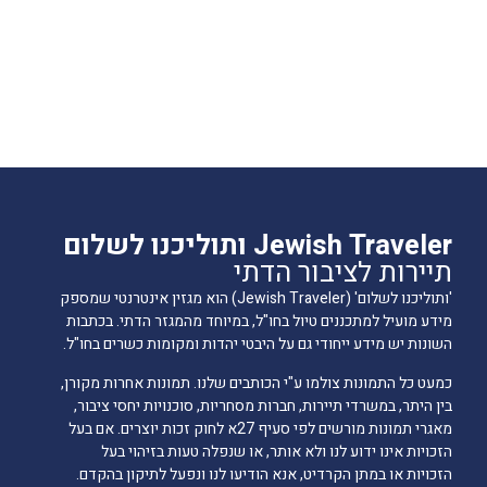
Jewish Traveler ותוליכנו לשלום
תיירות לציבור הדתי
'ותוליכנו לשלום' (Jewish Traveler) הוא מגזין אינטרנטי שמספק
מידע מועיל למתכננים טיול בחו"ל, במיוחד מהמגזר הדתי. בכתבות
השונות יש מידע ייחודי גם על היבטי יהדות ומקומות כשרים בחו"ל.
כמעט כל התמונות צולמו ע"י הכותבים שלנו. תמונות אחרות מקורן,
בין היתר, במשרדי תיירות, חברות מסחריות, סוכנויות יחסי ציבור,
מאגרי תמונות מורשים לפי סעיף 27א לחוק זכות יוצרים. אם בעל
הזכויות אינו ידוע לנו ולא אותר, או שנפלה טעות בזיהוי בעל
הזכויות או במתן הקרדיט, אנא הודיעו לנו ונפעל לתיקון בהקדם.