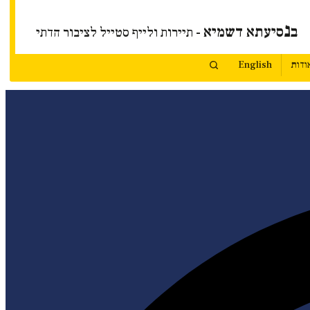
נ
ב
סיעתא דשמיא
- תיירות ולייף סטייל לציבור הדתי
ודות
English