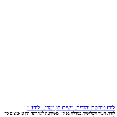
לודז מורשת יהודית: "שירו לו, זמרו... לודז' "
לודז', העיר השלישית בגודלה בפולין, משקיעה לאחרונה הון ומאמצים כדי