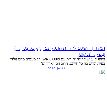
המדריך השלם ליהדות הונג קונג: תִתְקָבֶּל צְלוֹתְהוֹן
וּבַעוּתְהוֹנג קונג
בהונג קונג יש קהילה יהודית עם כ6,000 איש. רק מעטים מהם נולדו
בעיר, וגרים בה כל חייהם. הרוב הם "אורחים"...
המשך קריאה...