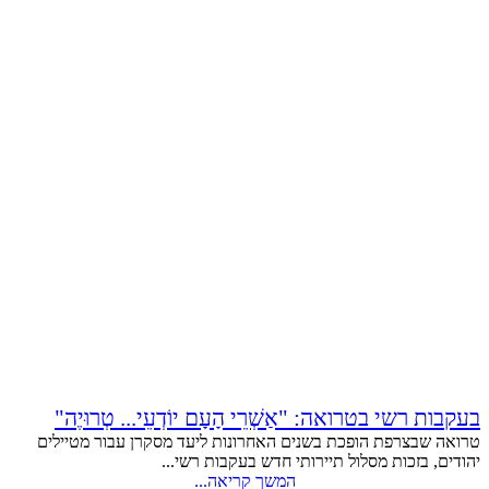
בעקבות רשי בטרואה: "אַשְׁרֵי הָעָם יוֹדְעֵי... טְרוּיֶה"
טרואה שבצרפת הופכת בשנים האחרונות ליעד מסקרן עבור מטיילים
יהודים, בזכות מסלול תיירותי חדש בעקבות רשי...
המשך קריאה...