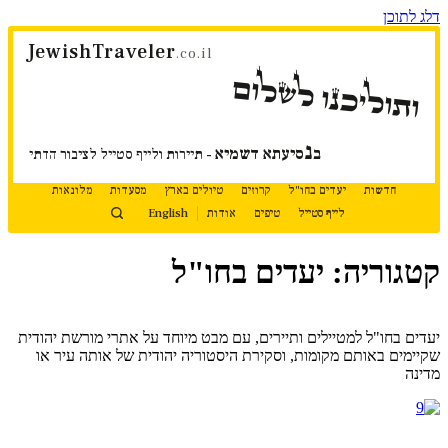
דלג לתוכן
JewishTraveler
.co.il
ותוליכנו לשלום
נ
ב
סיעתא דשמיא
- תיירות ולייף סטייל לציבור הדתי
חדשות
יעדים בחו"ל
קרוזים
טיולים בארץ
מסעדות
מלונאות
לייף סטייל
טיפים
אודות
English
קטגוריה: יעדים בחו"ל
המשך קריאה
יעדים בחו"ל למטיילים ותיירים, עם מבט מיוחד על אתרי מורשת יהודית
שקיימים באותם מקומות, וסקירת היסטוריה יהודית של אותה עיר או
מדינה