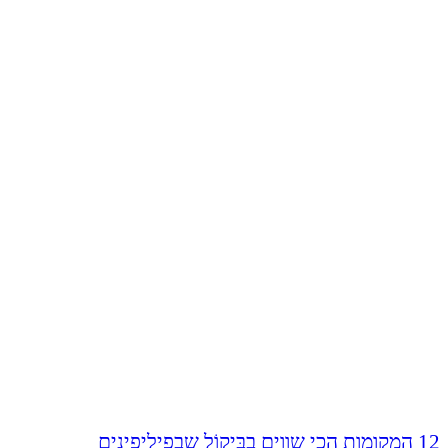
12 המקומות הכי שווים בבִּיקוֹל שבפיליפינים