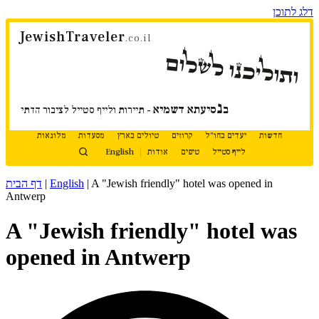
דלג לתוכן
JewishTraveler
.co.il
ותוליכנו לשלום
נ
ב
סיעתא דשמיא
- תיירות ולייף סטייל לציבור הדתי
חדשות
יעדים בחו"ל
קרוזים
טיולים בארץ
מסעדות
מלונאות
לייף סטייל
טיפים
אודות
English
A "Jewish friendly" hotel was opened in
|
English
|
דף הבית
Antwerp
A "Jewish friendly" hotel was
opened in Antwerp