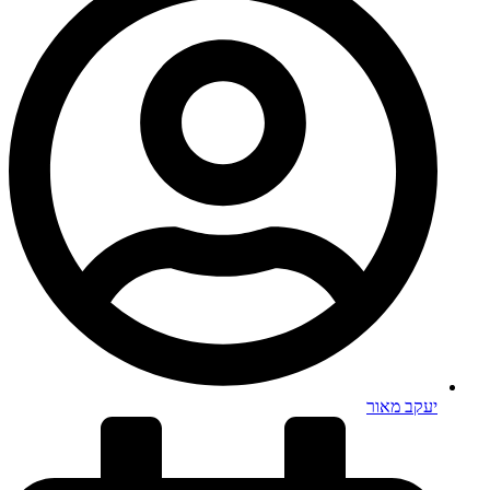
יעקב מאור