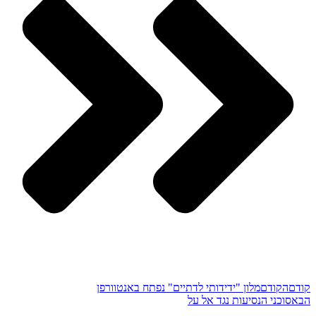
קודם
הקודם
מלון "ידידותי לדתיים" נפתח באנטוורפן
הבא
סוכני הנסיעות נגד אל על