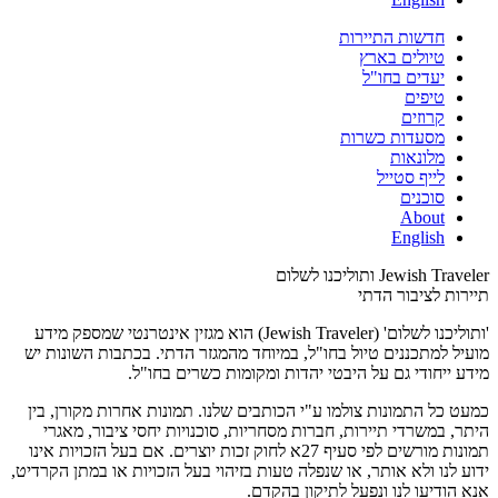
חדשות התיירות
טיולים בארץ
יעדים בחו"ל
טיפים
קרוזים
מסעדות כשרות
מלונאות
לייף סטייל
סוכנים
About
English
Jewish Traveler ותוליכנו לשלום
תיירות לציבור הדתי
'ותוליכנו לשלום' (Jewish Traveler) הוא מגזין אינטרנטי שמספק מידע
מועיל למתכננים טיול בחו"ל, במיוחד מהמגזר הדתי. בכתבות השונות יש
מידע ייחודי גם על היבטי יהדות ומקומות כשרים בחו"ל.
כמעט כל התמונות צולמו ע"י הכותבים שלנו. תמונות אחרות מקורן, בין
היתר, במשרדי תיירות, חברות מסחריות, סוכנויות יחסי ציבור, מאגרי
תמונות מורשים לפי סעיף 27א לחוק זכות יוצרים. אם בעל הזכויות אינו
ידוע לנו ולא אותר, או שנפלה טעות בזיהוי בעל הזכויות או במתן הקרדיט,
אנא הודיעו לנו ונפעל לתיקון בהקדם.