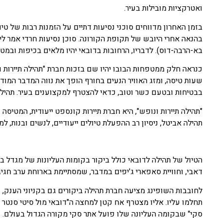
ואטרקציות מובילות בעיר.
בזמן האחרון מדווחים סוכני נסיעות דתיים על הזמנות רבות של טי
בהנאה אחרי היובש של תקופת הקורונה. סוכן נסיעות חרדי אמר לי
בא-הרבה-דוס). לדבריו, הרחובות בדובאי יהיו מלאים בכיפות ובמטפ
שעות טיסה, ומזג האוויר הנעים בחורף הופך את נווה המדבר המודרנ
בבטיחות ובטעם כשר וטוב, כדאי להצטרף למקצוענים בעיר. תהילה מציעה 2 מסלולי נופש: אחד לנשים ובנות, ומסלו
"תהילה תיירות ונופש", היא חברת תיירות קונספט ייעודית, המטיסה
תהילה אביטל, ניסיון רב ההפעלת טיולים ייעודיים, לנשים ובנות, למ
הטיול של תהילה לדובאי כולל ביקור בקומות העליונות של מגדל בו
דאבי, וחוויית סאפארי ג'יפים במדבר, שמסתיימת בארוחת ערב חגיג
לחובבות השופינג מציעה חברת תהילה ביקורים גם בקניוני הענק, 
תחלמו עליו. אליו מצטרף אח קטן למחצה ה"דובאי מול סיטי סנטר ד
סקי" שבקומה העליונה שלו פועל אתר סקי מקורה הגדול בעולם.