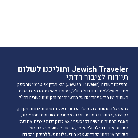
Jewish Traveler ותוליכנו לשלום
תיירות לציבור הדתי
'ותוליכנו לשלום' (Jewish Traveler) הוא מגזין אינטרנטי שמספק
מידע מועיל למתכננים טיול בחו"ל, במיוחד מהמגזר הדתי. בכתבות
השונות יש מידע ייחודי גם על היבטי יהדות ומקומות כשרים בחו"ל.
כמעט כל התמונות צולמו ע"י הכותבים שלנו. תמונות אחרות מקורן,
בין היתר, במשרדי תיירות, חברות מסחריות, סוכנויות יחסי ציבור,
מאגרי תמונות מורשים לפי סעיף 27א לחוק זכות יוצרים. אם בעל
הזכויות אינו ידוע לנו ולא אותר, או שנפלה טעות בזיהוי בעל
הזכויות או במתן הקרדיט, אנא הודיעו לנו ונפעל לתיקון בהקדם.