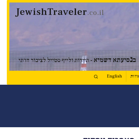
JewishTraveler
.co.il
נ
ב
סיעתא דשמיא
- תיירות ולייף סטייל לציבור הדתי
ודות
English