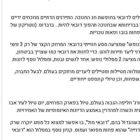
ולים לדובאי בחופשת חג החנוכה. התיירנים הדתיים מחכחים ידיים
 בבדיחותא שבחנוכה תהפוך דובאי להיות… ברבדוס. (נוטריקון של:
חות בובו ופאות נוכריות.
כנראה חלק ממטפחות הבובו יהיו שם בזכות חברת "תהילה תיירות ונופש" שמציעה מסע חווייתי בדובאי. המרחק הקצר של רק 3 וחצי
י ליעד תיירות לוהט. כדי לחוות את דובאי כמו שצריך בביטחון,
ל נוסף לזוגות.
 ומלווה מטיילות ומטיילים ליעדים מרתקים בעולם. לבעל החברה,
שפחות, וכן טיולי קונספט ייחודיים.
רג' חליפה הגבוה בעולם, טיול בפארק הפרחים, יום טיול לעיר אבו
ית וכשרה למהדרין באמצע הדיונות האינסופיות של האמירויות.
כשהגדול בהם, "דובאי מול", בו אפשר למצוא כל מותג יוקרה שרק
רייה" שהוא פחות מפואר ועמוס. קניון נוסף במסלול הוא "דובאי