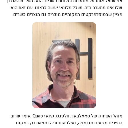
אני שואל אותו על מסעדות ומלונות כשרים, הוא משיב שהארגון
שלו אינו מתערב בזה, ושכל מלונאי יעשה כרצונו. עם זאת הוא
מציין שבסופרמרקטים המקומיים מוכרים גם מוצרים כשרים.
מנהל השיווק של סאאלבאך, וולפגנג קיואז Quas, אומר שרוב
התיירים מגיעים מגרמניה, ואילו אוסטריה נמצאת רק במקום