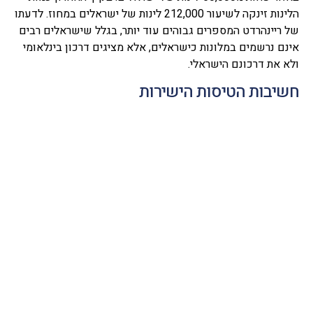
הלינות זינקה לשיעור 212,000 לינות של ישראלים במחוז. לדעתו
של ריינהרדט המספרים גבוהים עוד יותר, בגלל שישראלים רבים
אינם נרשמים במלונות כישראלים, אלא מציגים דרכון בינלאומי
ולא את דרכונם הישראלי.
חשיבות הטיסות הישירות
"טיסות ישירות חשובות מאוד לפיתוח התיירות" אומר ריינהרדט.
"פעם הגיעו מעט מאוד ישראלים, אבל כאשר נפתח קו תעופה
ישיר מישראל לזלצבורג עלתה כמות התיירים במהירות". בשנים
האחרונות עוסק ריינהרדט בעיקר בקידום התיירות מישראל
לאזורים שונים באוסטריה. "תגדיר אותי- חבר של ישראל" הוא
מסכם.
לאור הקידום המוצלח עקב עבודתו של ריינהרדט, ניתן לצפות
שסאאלבאך תעלה על מפת התיירות הישראלית, ותהפוך בעתיד
להיות יעד חשוב ומוביל בחופשות של ישראלים בחורף וגם
בקיץ. לאחר שהתנסיתי בחופשת סקי בסאאלבאך, הייתי אומר
שאני "ממליץ בחום רב", אבל הביטוי הזה אינו מתאים למזג