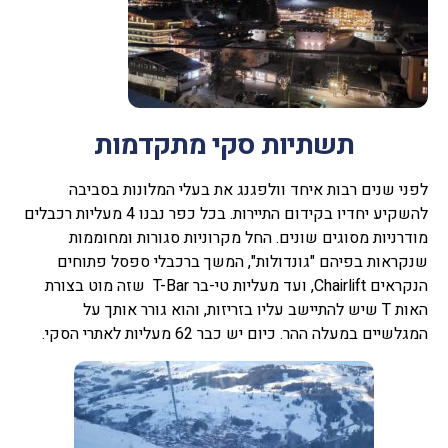
תשתיות סקי מתקדמות
לפני שנים רבות איחד וולפגנג את בעלי המלונות בסביבה
להשקיע יחדיו בקידום התיירות. בכל כפר נבנו 4 מעליות רכבלים
מודרניות מסוגים שונים. החל מקרוניות סגורות ומחוממות
שנקראות בפיהם "גונדולות", המשך ברכבלי ספסל פתוחים
הנקראים Chairlift, ועד מעליות טי-בר T-Bar שזה מוט בצורת
האות T שיש להתיישב עליו בזריזות, והוא גורר אותך על
המגלשיים במעלה ההר. כיום יש כבר 62 מעליות לאתרי הסקי.