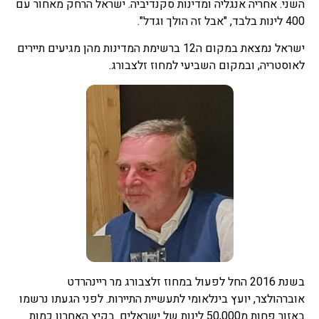
השני. אחריה אנגליה ומדינות סקנדיביה. ישראל הרחק מאחור עם
400 לינות בלבד, "אבל זה הולך וגדל".
ישראל נמצאת במקום ה12 ברשימת המדינות מהן מגיעים תיירים
לאוסטריה, ובמקום השביעי למחוז זלצבורג.
בשנת 2016 החל לפעול במחוז זלצבורג מר ריינהרדט
אוברהולצר, יועץ בינלאומי לתעשיית התיירות. לפני הגעתו נרשמו
באזור פחות מ50,000 לינות של ישראלים. בקיץ האחרון כמות