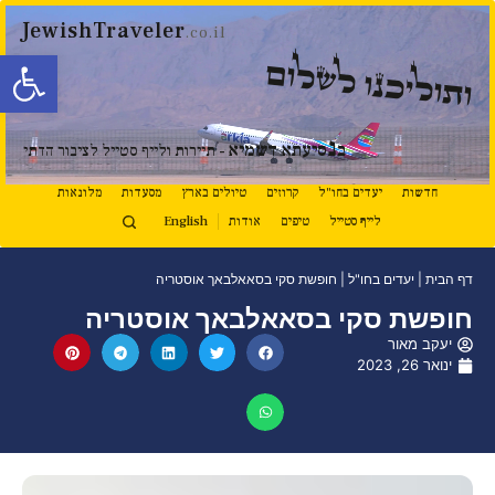
JewishTraveler
.co.il
פתח סרגל
ותוליכנו לשלום
נ
ב
סיעתא דשמיא
- תיירות ולייף סטייל לציבור הדתי
חדשות
יעדים בחו"ל
קרוזים
טיולים בארץ
מסעדות
מלונאות
לייף סטייל
טיפים
אודות
English
דף הבית
|
יעדים בחו"ל
|
חופשת סקי בסאאלבאך אוסטריה
חופשת סקי בסאאלבאך אוסטריה
יעקב מאור
ינואר 26, 2023