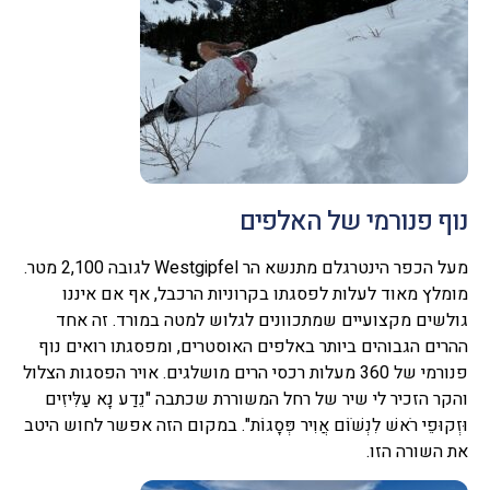
נוף פנורמי של האלפים
מעל הכפר הינטרגלם מתנשא הר Westgipfel לגובה 2,100 מטר.
מומלץ מאוד לעלות לפסגתו בקרוניות הרכבל, אף אם איננו
גולשים מקצועיים שמתכוונים לגלוש למטה במורד. זה אחד
ההרים הגבוהים ביותר באלפים האוסטרים, ומפסגתו רואים נוף
פנורמי של 360 מעלות רכסי הרים מושלגים. אויר הפסגות הצלול
והקר הזכיר לי שיר של רחל המשוררת שכתבה "נֵדַע נָא עַלִּיזִים
וּזְקוּפֵי רֹאשׁ לִנְשֹׁוֹם אֲוִיר פְּסָגוֹת". במקום הזה אפשר לחוש היטב
את השורה הזו.