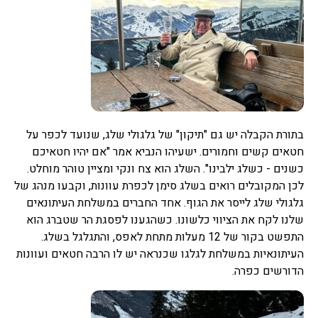
בתורת הקבלה יש גם "תיקון" של גלגולי שלג, שנועד לכפר על
חטאים קשים וחמורים. ישעיהו הנביא אמר "אם יהיו חטאיכם
כשנים - כשלג ילבינו". השלג הוא צח ונקי ומציין טוהר מוחלט.
לכן המקובלים רואים בשלג סימן לכפרת עוונות, וקבעו מנהג של
גלגולי שלג לייסר את הגוף. אחד החברים במשלחת העיתונאים
שלנו לקח את הציווי כלשונו. כשהגענו לפסגת הר שטברג הוא
התפשט בקור של 12 מעלות מתחת לאפס, והתגלגל בשלג.
העיתונאיות במשלחת לגלגו שכנראה יש לו הרבה חטאים ועוונות
הדורשים כפרה.