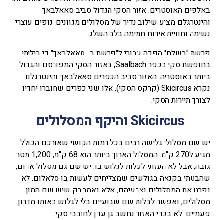
באלפים האוסטרים. אזור הסקי הגדול סביב סאאלבאך
והינטרגלם מציע שילוב נדיר של מסלולים מגוונים, נופים עוצרי
נשימה וחוויית אירוח חמימה בלב השלג.
פרשת "בשלח" הפכה עבורי ל"פרשת ב…סאאלבאך" כי ביליתי
בחופשת סקי בכפר Saalbach, באזור הסקי המפורסם והגדול
ביותר באוסטריה. האזור סביב הכפרים סאאלבאך והינטרגלם
נקרא Skicircus (קרקס הסקי). אלו שני כפרים שחוברו יחדיו
לצורך תיירות הסקי.
Skicircus והיקף המסלולים
יש שם מסלולי גלישה רבים בכל רמות הקושי שאורכם הכולל
מגיע ל270 ק"מ. המסלול הארוך ביותר הוא 68 ק"מ, 1,200 מטר
גובה, אבל לא העזתי לעלות לגלוש בו. יש שם גם מסלול אדום,
שהבטתי בקנאה בגולשים שמצליחים לעשות בו סלאלום. לא
נפרט את המסלולים וצבעיהם, אלא נאמר רק שיש שם המון
מסלולים, ואפשר לבלות שם שבועיים בלי לגלוש באותו מדרון
פעמיים. לא בכדי האזור נחשב גן עדן לחובבי סקי.