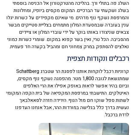
השלג פה בתולי ורך. בהליכה מהטרקטורון אל הכניסה בוססתי
בשלג ושקעתי עד הברכיים. המקום מקסים ביופיו, ומחלונות
והמרפסת נשקף נוף מדהים. מי שאינם מקפידים על כשרות יגלו
ענין בעובדה שבמסעדת המלון מתמחים בצליית סטייקים מבשר
צבאים שניצודו באותו בוקר על ידי עובדי המלון או ציידים
מהסביבה. הכל טרי, ואין בשר קפוא במקום. שומרי כשרות כמוני
נאלצים להסתפק במרק צמחוני חם ומהביל בקערה חד פעמית.
רכבלים ונקודות תצפית
קרוניות רכבל לוקחות אותנו לפסגת הר שטברג Schattberg
שמתנשאת לגובה 1,800 מטר. מהפסגה נשקף נוף מקסים,
וביום בהיר אפשר לראות באופק אפילו את הרי האלפים
האיטלקים. התישבתי במרפסת המקפיאה של בית הקפה המקומי
לשתות ספל שוקו חם מול הנוף. הירידה חזרה לסאאלבאך
נעשית בדרך כלל בגלישה במורדות ההר, אבל אנחנו העדפנו
לרדת ברכבל.