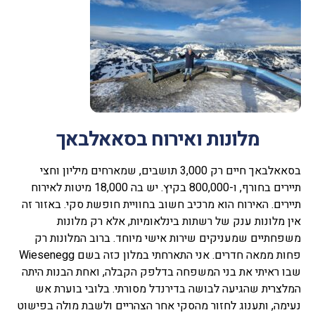
מלונות ואירוח בסאאלבאך
בסאאלבאך חיים רק 3,000 תושבים, שמארחים מיליון וחצי
תיירים בחורף, ו-800,000 בקיץ. יש בה 18,000 מיטות לאירוח
תיירים. האירוח הוא מרכיב חשוב בחוויית חופשת סקי. באזור זה
אין מלונות ענק של רשתות בינלאומיות, אלא רק מלונות
משפחתיים שמעניקים שירות אישי מיוחד. ברוב המלונות רק
פחות ממאה חדרים. אני התארחתי במלון כזה בשם Wiesenegg
שבו ראיתי את בני המשפחה בדלפק הקבלה, ואחת הבנות היתה
המלצרית שהגיעה לבושה בדירנדל מסורתי. בלובי בוערת אש
נעימה, ותענוג לחזור מהסקי אחר הצהריים ולשבת מולה בפישוט