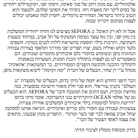
אלכוהוליים, עם מגוון רחב של סוגי סאקה, וויסקי יפני, וקוקטיילים ייחודים
על בסיס ליקר תה מאצ'ה ויוזו. ניסיתי את הסושי שלהם, ולטעמי הוא
הטוב ביותר בישראל. המחירים נורמליים, יחסית למה שאנחנו יכולים
לצפות ממקום יוקרתי שכזה.
אבל זה לא רק האוכל. ב SEFORA מציעים לנו חוויה ייחודית המשלבת
בין מזון יפני, ובין נוף עוצר נשימה המשקיף על תל אביב, במיוחד בשעות
השקיעה, ותרבות בילוי תוססת בהשראת לילות לבנים בטוקיו. השפים
גלעד דבוש ואיליה בשס, יצרו תפריט יפני מודרני וקלאסי בצורות עבודה
הנהוגות ביפן ובשימוש בחומרי גלם איכותיים מקומיים ועונתיים. הם
מאפשרים לנו גם לצפות בתהליך הכנת המנות, העשויות בנאמנות
לתהליכי ההכנה וההגשה היפניים המסורתיים. בר המשקאות 'איזאקיה'
מנוהל ע"י רן שחר, הבעלים של חברת "ימה וקדמה" ליבוא משקאות מיפן.
הבר היפני החדש הוא יוזמה של מיקי בדוס, הבעלים של מסעדת "גג
העולם" בקניון עזריאלי. הוא סגר חלק מאזור הישיבה במסעדה, בנה
מחיצת זכוכית, ושם הקים את המטבח והבר של SEFORA. הוא הבעלים
גם של אולמי OCEAN היוקרתיים בגני התערוכה. אומר מיקי בדוס:
"דרישת הקהל למקומות בילוי איכותיים המשלבים אווירה צעירה,
צבעוניות ועבודה עם חומרי גלם טריים ואיכותיים. הביאה אותנו למסקנה
שתל אביב צמאה לבר יפני כשר וטרנדי . התפריט מגוון וצבעוני, מתאים
את עצמו לאופי הצעיר של הבר".
בדוק ומנוסה! מומלץ לציבור הדתי.