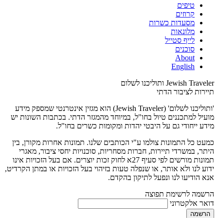
טיפים
קרוזים
מסעדות כשרות
מלונאות
לייף סטייל
סוכנים
About
English
Jewish Traveler ותוליכנו לשלום
תיירות לציבור הדתי
'ותוליכנו לשלום' (Jewish Traveler) הוא מגזין אינטרנטי שמספק מידע
מועיל למתכננים טיול בחו"ל, במיוחד מהמגזר הדתי. בכתבות השונות יש
מידע ייחודי גם על היבטי יהדות ומקומות כשרים בחו"ל.
כמעט כל התמונות צולמו ע"י הכותבים שלנו. תמונות אחרות מקורן, בין
היתר, במשרדי תיירות, חברות מסחריות, סוכנויות יחסי ציבור, מאגרי
תמונות מורשים לפי סעיף 27א לחוק זכות יוצרים. אם בעל הזכויות אינו
ידוע לנו ולא אותר, או שנפלה טעות בזיהוי בעל הזכויות או במתן הקרדיט,
אנא הודיעו לנו ונפעל לתיקון בהקדם.
הרשמה לרשימת תפוצה
דואר אלקטרוני