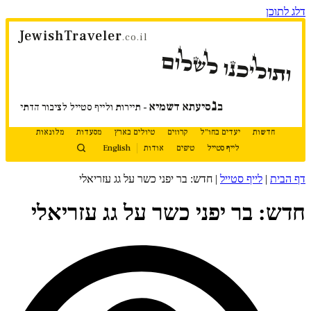
דלג לתוכן
JewishTraveler
.co.il
ותוליכנו לשלום
נ
ב
סיעתא דשמיא
- תיירות ולייף סטייל לציבור הדתי
חדשות
יעדים בחו"ל
קרוזים
טיולים בארץ
מסעדות
מלונאות
לייף סטייל
טיפים
אודות
English
דף הבית
|
לייף סטייל
|
חדש: בר יפני כשר על גג עזריאלי
חדש: בר יפני כשר על גג עזריאלי