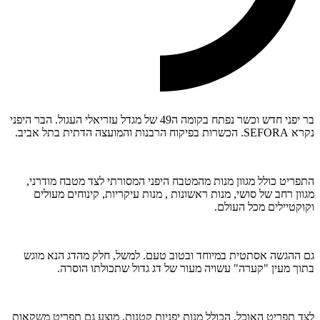
בר יפני חדש וכשר נפתח בקומה ה49 של מגדל עזריאלי העגול. הבר היפני
נקרא SEFORA. הכשרות בפיקוח הרבנות והמועצה הדתית בתל אביב.
התפריט כולל מגוון מנות מהמטבח היפני המסורתי לצד מטבח מודרני,
מגוון רחב של סושי, מנות ראשונות , מנות עיקריות, קינוחים מעולים
וקוקטיילים מכל העולם.
גם ההגשה אסתטית במיוחד ובטוב טעם. למשל, חלק מהדג הנא מוגש
בתוך מעין "קערה" עשויה מעור של דג גדול שתכולתו הוסרה.
לצד תפריט האוכל, הכולל מנות יפניות קטנות, מוצע גם תפריט משקאות