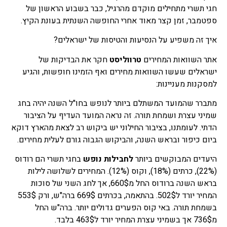
חגי תשרי מתחילים מוקדם מהרגיל, כבר בשבוע הראשון של
ספטמבר, זמן קצר מאוד אחרי החופשה השנתית בעונת הקיץ.
איך זה משפיע על הנסיעות והטיסות של ישראלים?
אתר השוואות המחירים
טרווליסט
חקר את הבדיקות של
ישראלים שעשו השוואות מחירים ואף הזמינו חופשות, והגיע
למסקנות מעניינות:
מתברר שהמועד המשתלם ביותר לנופש בחו"ל השנה יהיה בחג
שמיני עצרת ושמחת תורה. זה נראה המועד העדיף על הציבור
הדתי. לעומתנו, בציבור החילוני יש ביקוש רב לצאת מהארץ דוקא
ביום כיפור ובראש השנה, והביקוש הגבוה גורם לעלית מחירים.
היעדים המבוקשים ביותר
לחבילות נופש
בחגי תשרי הם רודוס
(22%), כרתים (18%), וקוס (12%). המחירים לשלושה לילות
בראש השנה ברודוס החל מ660$, אך לחג השני של סוכות
המחיר יורד ל502$. בהתאמה, בכרתים 669$ ברה"ש, ורק 553$
בשמחת תורה. באי קוס הפערים גדולים יותר. ברה"ש החל
מ736$ אך בשמיני עצרת המחיר יורד ל463$ בלבד.