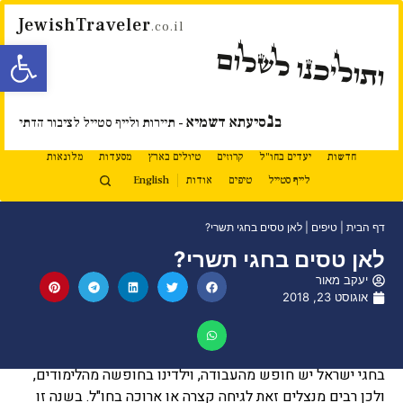
JewishTraveler
.co.il
פתח סרגל
ותוליכנו לשלום
נ
ב
סיעתא דשמיא
- תיירות ולייף סטייל לציבור הדתי
חדשות
יעדים בחו"ל
קרוזים
טיולים בארץ
מסעדות
מלונאות
לייף סטייל
טיפים
אודות
English
דף הבית
|
טיפים
|
לאן טסים בחגי תשרי?
לאן טסים בחגי תשרי?
יעקב מאור
אוגוסט 23, 2018
בחגי ישראל יש חופש מהעבודה, וילדינו בחופשה מהלימודים,
ולכן רבים מנצלים זאת לגיחה קצרה או ארוכה בחו"ל. בשנה זו