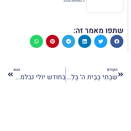
3 באוגוסט 2026
שתפו מאמר זה:
הקודם
הבא
שִבְתִי בְּבֵית ה' בְּלֵייקווּד
בחודש יולי נבלמה מגמת העליה במספר הלינות יחסית לאשתקד