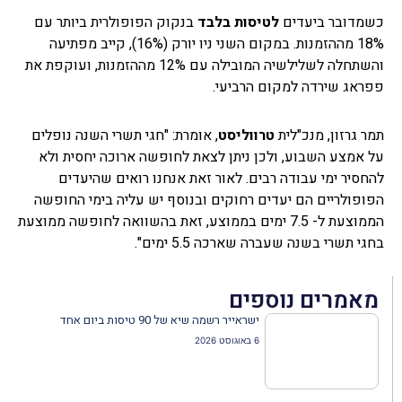
כשמדובר ביעדים
לטיסות בלבד
בנקוק הפופולרית ביותר עם
18% מההזמנות. במקום השני ניו יורק (16%), קייב מפתיעה
והשתחלה לשלילשיה המובילה עם 12% מההזמנות, ועוקפת את
פפראג שירדה למקום הרביעי.
תמר גרזון, מנכ"לית
טרווליסט
, אומרת: "חגי תשרי השנה נופלים
על אמצע השבוע, ולכן ניתן לצאת לחופשה ארוכה יחסית ולא
להחסיר ימי עבודה רבים. לאור זאת אנחנו רואים שהיעדים
הפופולריים הם יעדים רחוקים ובנוסף יש עליה בימי החופשה
הממוצעת ל- 7.5 ימים בממוצע, זאת בהשוואה לחופשה ממוצעת
בחגי תשרי בשנה שעברה שארכה 5.5 ימים".
מאמרים נוספים
ישראייר רשמה שיא של 90 טיסות ביום אחד
6 באוגוסט 2026