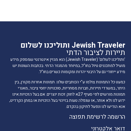
Jewish Traveler ותוליכנו לשלום
תיירות לציבור הדתי
'ותוליכנו לשלום' (Jewish Traveler) הוא מגזין אינטרנטי שמספק מידע
מועיל למתכננים טיול בחו"ל, במיוחד מהמגזר הדתי. בכתבות השונות יש
מידע ייחודי גם על היבטי יהדות ומקומות כשרים בחו"ל.
כמעט כל התמונות צולמו ע"י הכותבים שלנו. תמונות אחרות מקורן, בין
היתר, במשרדי תיירות, חברות מסחריות, סוכנויות יחסי ציבור, מאגרי
תמונות מורשים לפי סעיף 27א לחוק זכות יוצרים. אם בעל הזכויות אינו
ידוע לנו ולא אותר, או שנפלה טעות בזיהוי בעל הזכויות או במתן הקרדיט,
אנא הודיעו לנו ונפעל לתיקון בהקדם.
הרשמה לרשימת תפוצה
דואר אלקטרוני