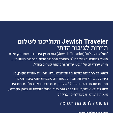
Jewish Traveler ותוליכנו לשלום
תיירות לציבור הדתי
'ותוליכנו לשלום' (Jewish Traveler) הוא מגזין אינטרנטי שמספק מידע
מועיל למתכננים טיול בחו"ל, במיוחד מהמגזר הדתי. בכתבות השונות יש
מידע ייחודי גם על היבטי יהדות ומקומות כשרים בחו"ל.
כמעט כל התמונות צולמו ע"י הכותבים שלנו. תמונות אחרות מקורן, בין
היתר, במשרדי תיירות, חברות מסחריות, סוכנויות יחסי ציבור, מאגרי
תמונות מורשים לפי סעיף 27א לחוק זכות יוצרים. אם בעל הזכויות אינו
ידוע לנו ולא אותר, או שנפלה טעות בזיהוי בעל הזכויות או במתן הקרדיט,
אנא הודיעו לנו ונפעל לתיקון בהקדם.
הרשמה לרשימת תפוצה