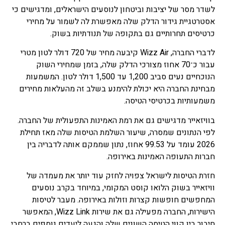
לשדר מסר של יציבות וביטחון לנוסעים הישראלים, ומדגישים כי
אסטרטגיית גידור הדלק שלה מאפשרת לה לשמור על מחירי
כרטיסים תחרותיים גם בתקופה של תנודתיות בשוק.
לדברי החברה, Wizz Air קיבעה מחיר של 720 דולר לטון מטרי
עבור כ־70 אחוז מצורכי הדלק שלה, בזמן שמחירי השוק
הנוכחיים נעים סביב 1,200 עד 1,500 דולר לטון. המשמעות
מבחינת החברה היא יכולת להימנע בשלב זה מהעלאות מחירים
משמעותיות בכרטיסי הטיסה.
בוויזאייר מדגישים גם את רמת האמינות התפעולית של החברה.
לפי הנתונים שמסרה, שיעור השלמת הטיסות שלה מאז תחילת
2026 עומד על 99.53 אחוז, נתון שממקם אותה לדבריה בין
חברות התעופה האמינות באירופה.
חזרת הטיסות לישראל צפויה לחזק עוד יותר את מעמדה של
וויזאייר בשוק הלואו קוסט המקומי, במיוחד בקרב נוסעים
המחפשים חופשות קצרות וזולות באירופה. מעבר לטיסות
הישירות, החברה מפעילה גם את שירות Wizz Link, המאפשר
חיבור בין קווי הטיסה השונים שלה והגעה ליעדים נוספים ברחבי