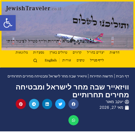
JewishTraveler
.co.il
פתח סרגל
ותוליכנו לשלום
נ
ב
סיעתא דשמיא
- תיירות ולייף סטייל לציבור הדתי
חדשות
יעדים בחו"ל
קרוזים
טיולים בארץ
מסעדות
מלונאות
לייף סטייל
טיפים
אודות
English
דף הבית
|
חדשות התיירות
|
וויזאייר שבה מחר לישראל ומבטיחה מחירים תחרותיים
וויזאייר שבה מחר לישראל ומבטיחה
מחירים תחרותיים
יעקב מאור
מאי 27, 2026