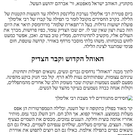
מקוזניץ, האוהב ישראל מאפטא, ור' אברהם יהושע העשל.
ביום פטירת רבי אלימלך נערכת בליז'נסק הילולה עד השעות הקטנות של
הלילה. בקרב החסידים מקובל לומר כי תפילה על קברו של רבי אלימלך
פועלת ישועות גדולות. בעל ה"תפארת שלמה" מרודומסק תיאר את היום
הזה כעת רצון שאין שני לו. יום שבו הצדיק עומד, כפיו פרושות, מברך את
העולים אליו, מקשיב לתחינותיהם, ממליץ טוב בעדם. ואכן, אפשר כמעט
לחוש בנוכחותו. משהו בלתי מוסבר מרחף באוויר. קדושה עוטפת, חום
פנימי שמתנגד לצינת הלילה.
האוהל הקדוש וקבר הצדיק
לתוך מבנה "האוהל" נדחסים גברים ונשים, נושאים תפילות ותחינות.
עיניהם עצומות, שפתותיהם נעות ללא הרף. קול בכי חנוק בוקע מהפינה.
מפעם לפעם נשמעות זעקות שבר מעומק הלב של אחדים מהמתפללים,
וקולות אנחה כבדה נשמעים בעיקר מהצד של הנשים.
קר מאוד בפולין בתקופה זו של השנה, ובלילה הטמפרטורות הן אפס
מעלות בממוצע. האוויר קפוא, אך הלב חם. רוב השלג כבר נמס, מותיר
אחריו אדמה בוצית וחלקה. העננים נמוכים, מכסים את השמיים כצעיף
אפור. העצים, ערומים מעליהם, שולחים ענפיהם לשמיים, כאילו גם הם
נושאים כפיים בתפילה אילמת. כאילו גם הם רוצים לתפוש את אווירת