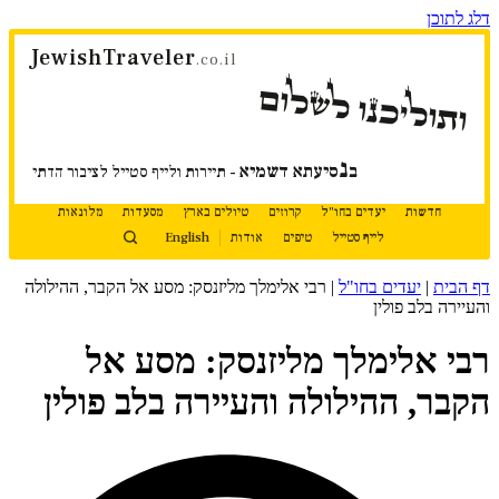
דלג לתוכן
JewishTraveler
.co.il
ותוליכנו לשלום
נ
ב
סיעתא דשמיא
- תיירות ולייף סטייל לציבור הדתי
חדשות
יעדים בחו"ל
קרוזים
טיולים בארץ
מסעדות
מלונאות
לייף סטייל
טיפים
אודות
English
דף הבית
|
יעדים בחו"ל
|
רבי אלימלך מליזנסק: מסע אל הקבר, ההילולה
והעיירה בלב פולין
רבי אלימלך מליזנסק: מסע אל
הקבר, ההילולה והעיירה בלב פולין