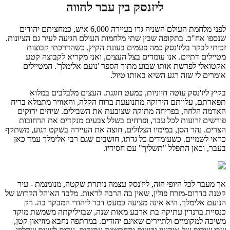
ליזנסק בין עבר להווה
לפני מלחמת העולם השניה גרו בעיירה 6,000 איש, כמחציתם יהודים
שנספו אח"כ. בתקופה שבין שתי מלחמות העולם הגיעה לעיר גם הציונות.
זכיתי לבקר בליז'נסק כמה פעמים בעונת הקיץ, כשהדרכתי קבוצות
מטיילים דתיים. אנו עומדים בצל העצים, ואני מקריא לקבוצה קטע
אקטואלי לפרשת אותו שבוע מתוך הספר 'נועם אלימלך'. המטיילים
אומרים לי שזה רגע השיא באותו טיול.
בקיץ ליז'נסק עוטה חיוניות, כמעט חוגגת. העצים מלבלבים במלוא
תפארתם, עלוותם הירוקה מתנועעת ברוח הקלה, והאוויר מתמלא בריח
האדמה הלחה, בפריחה מתוקה שצובעת את השבילים. שיחים ירוקים
פורשים זרועות לכל עבר, ופרחים בשלל צבעים מנקדים את הרחובות
הצרים. נהר הסן, במימיו הצלולים, חוצה את העיירה בשקט רגוע, משתקף
כראי לשמיים. כשעומדים כל גדתו, חושבים שגם רבי אלימלך עמד כאן
בעבר, וכאן התפלל "תשליך" עם חסידיו.
אך מעבר לכל היופי הזה, ליז'נסק עצמה נותרת שקטה, מנומנמת - עיר
קטנה בדרום-מזרח פולין, שאין בה הרבה לראות. מלבד האוהל הקדוש של
הנועם אלימלך, היא אינה מציעה כמעט דבר ליהודי המבקר בה. רק
כנסיית ברנדין עתיקה בת ארבע מאות שנה, שבזיליקתה משמשת מוקד
משיכה למקומיים ולתיירים שאינם יהודים. במרתפה נחבא מוזיאון קטן,