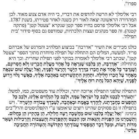
ספרו".
רבי אלימלך לא הרשה להדפיס את דבריו, כי היה אדם צנוע מאוד. לכן
המהדורה הראשונה יצאה לאור רק כשנה לאחר פטירתו, בשנת 1787.
אבל רבי אלימלך פרסם בחייו ספר קטן שנקרא "צעטל קטן" (פתקה
קטנה). זה ספר מנהגים ועצות הלכתיות, שמודפס גם בסוף סידור 'בית
תפילה'.
כולנו מכירים את השיר "אדרבה" בביצוע המלהיב והמרגש של אברהם
פריד. למעשה, המלים הם התחלה של תפילה מיוחדת מתוך הספר "צעטל
קטן", שכתב רבי אלימלך לאומרה בבוקר לפני תפילת שחרית. וכך היא
מתחילה: "
אַדְּרַבָּה, תֵּן בְּלִבֵּנוּ שֶׁנִּרְאֶה כָּל אֶחָד מַעֲלַת חֲבֵרֵינוּ וְלא חֶסְרונָם,
וְשֶׁנְּדַבֵּר כָּל אֶחָד אֶת חֲבֵרו בַּדֶּרֶךְ הַיָּשָׁר וְהָרָצוּי לְפָנֶיךָ, וְאַל יַעֲלֶה שׁוּם שנְאָה
מֵאֶחָד עַל חֲבֵרו חָלִילָה. וּתְחַזֵּק הִתְקַשְּׁרוּתֵנוּ בְּאַהֲבָה אֵלֶיךָ, כַּאֲשֶׁר גָּלוּי וְיָדוּעַ
לְפָנֶיךָ, שֶׁיְּהֵא הַכּל נַחַת רוּחַ אֵלֶיךָ
".
התפילה שלפני התפילה ארוכה יותר, וכוללת עוד משפטים, כמו, למשל:
"וּ
תְעוֹרֵר לְבָבֵנוּ וּלְבַב כָּל יִשְׂרָאֵל עַמְּךָ, וּלְבַב כָּל הַנִלְוִוים אֵלֵינוּ, וּלְבַב כָּל
הַחֲפֵצִים בְחֶבְרָתֵנוּ, לְיַחֶדְךָ בֶּאֱמֶת וּבְאַהֲבָה, לְעָבְדְךָ עֲבוֹדָה הַיְשָׁרָה
". ויש
בתפילה זו גם פסוקים שהיינו רוצים שיאומצו ע"י הקפלניסטים והרל"בים
בימינו: "וְ
אַל יַעֲלֶה בְּלִבֵּנוּ שׁוּם מַחֲשָׁבָה רָעָה חָלִילָה, הֵן בְּהָקִיץ הֵן בַּחֲלוֹם.
וְתִשְׁמְרֵנוּ מִן הַפְּנִיּוֹת וְהַגֵּאוּת וּמִן הַכַּעַס וְהַקַּפְּדָנוּת וְהָעַצְבוּת וְהָרְכִילוּת וּשְׁאָר
מִדּוֹת רָעוֹת, וּמִכָּל דָּבָר הַמַּפְסִיד עֲבוֹדָתְךָ הַקְּדוֹשָׁה וְהַטְּהוֹרָה הַחֲבִיבָה
עָלֵינוּ
".