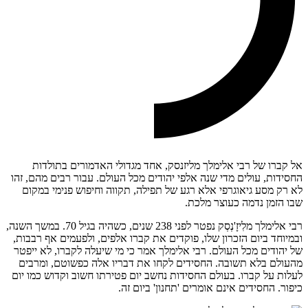
אל קברו של רבי אלימלך מליזנסק, אחד מגדולי האדמורים בתולדות
החסידות, עולים מדי שנה אלפי יהודים מכל העולם. עבור רבים מהם, זהו
לא רק מסע גיאוגרפי אלא רגע של תפילה, תקווה וחיפוש פנימי במקום
שבו הזמן נדמה כעוצר מלכת.
רבי אלימלך מלִיזָ'נְסְק נפטר לפני 238 שנים, כשהיה בגיל 70. במשך השנה,
ובמיוחד ביום הזכרון שלו, פוקדים את קברו אלפים, ולפעמים אף רבבות,
של יהודים מכל העולם. רבי אלימלך אמר כי מי שיעלה לקברו, לא ייפטר
מהעולם בלא תשובה. החסידים לקחו את דבריו אלה כפשוטם, ומרבים
לעלות על קברו. בעולם החסידות נחשב יום פטירתו חשוב וקדוש כמו יום
כיפור. החסידים אינם אומרים 'תחנון' ביום זה.