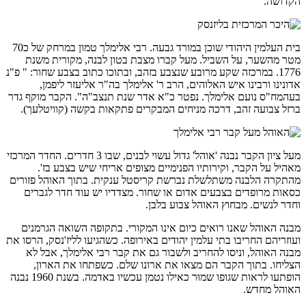
הקדושה.
בית העלמין היהודי שוכן במורד גבעה. רבי אלימלך טמון במרחק של כ70
מטר מהשער, על השביל. מעל קברו מצבת בטון לבנה, מקורית משנת
1776. במרכזה שקע מרובע שנצבע בזהב, ובתוכו כתוב בצבע שחור: " פ"נ
אדונינו ורבינו איש האלוהים, הרב ר' אלימלך בה"ר אליעזר ליפמן,
בעהמח"ס נועם אלימלך. נפטר כ"א אדר שנת תנצב"ה". הקבר מוקף גדר
ברזל צבועה זהב, דרכה מניחים המבקרים פתקאות בקשה (קוויטלעך).
מעל ציון הקבר נבנה 'אוהל' גדול עשוי לבנים, שבו 3 חדרים. החדר המרכזי
מאהיל על הקבר, וקירותיו הפנימיים מצופים אריחי שיש בצבע בז'.
מהתקרה הלבנה משתלשלת נברשת קריסטל ענקית. בתוך האוהל פזורים
כסאות מרופדים בצבעים אדום או שחור. מצדדיו יש עוד חדר לגברים
וחדר לנשים. מבחוץ האוהל צבוע בלבן.
מבנה האוהל שאנו רואים כיום אינו המקורי. בתקופה השואה הגרמנים
ועוזריהם החריבו בתי עלמין יהודים באירופה. כשהגיעו לליז'נסק, הרסו את
מבנה האוהל, וניסו להחריב ולשבור גם את קבר רבי אלימלך, אבל לא
הצליחו. בתוך הקבר הם מצאו את ארונו שלם. כשפתחו את הארון,
הופתעו לראות שגופו שמוּר כאילו נטמן עכשיו באדמה. בשנת 1960 נבנה
האוהל מחדש.