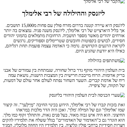
ליזנסק וההילולה של רבי אלימלך
ליז'נסק היא עיירה קטנה בדרום מזרח פולין עם פחות מ15,000 תושבים.
אך בליל היארצייט של רבי אלימלך, ליז'נסק משנה פניה. נמצאים בה יותר
אורחים יהודים מאשר מספר תושביה. הרחובות מתמלאים בהמוני יהודים
חסידים, לבושים בקפוטות וחובשים שטריימלים וספודיקים, נרגשים
לקראת הרגעים הקדושים. נדמה כי האדמה עצמה פועמת תחת רגליהם,
כאילו היא יודעת שהגיע היום.
בית העלמין היהודי מוקף גדר ברזל שחורה, שנמתחת בין עמודים של אבני
בריק אדומות. הרוח מייבבת חרישית בין המצבות הישנות, נושאת עמה
ריח של אדמת קברים. השער השחור נפתח לעולם אחר עולם של דמעות,
של תקווה, של ציפייה.
זאת בזכות קברו של רבי אלימלך, הידוע בכינוי החיבה "מָיְילֶעך". זה קיצור
שמו 'אלימלך' וגם של המילה 'מלך'. ואכן היה הדר מלכות במראהו
החיצוני. הוא היה איש גבוה מאוד, בעל פנים נאות, והתהלך זקוף כמו מלך.
הוא הוגדר גם כ"האדמור של האדמורים" בגלל ששלח את תלמידיו להקים
חצרות חסידיות ברחבי פולין וגליציה. בין תלמידיו היו החוזה מלובלין, המגיד