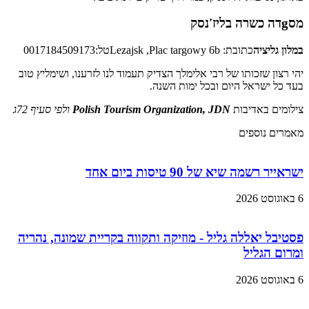
מסgדה כשרה בליז'נסק
במלון גליציה
כתובת: Lezajsk ,Plac targowy 6bטל:0017184509173
יהי רצון שזכותו של רבי אלימלך הצדיק תעמוד לנו לזרענו, ושימליץ טוב
בעד כל ישראל היום ובכל ימות השנה.
צילומים באדיבות
Polish Tourism Organization, JDN
ולפי סעיף 72ג
מאמרים נוספים
ישראייר רשמה שיא של 90 טיסות ביום אחד
6 באוגוסט 2026
פסטיבל יאללה גליל - מוזיקה ותקווה בקריית שמונה, נהריה
ומרום הגליל
6 באוגוסט 2026