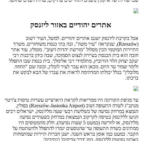
שבו שורות של איקונין נושנים ותחריטים עתיקים, עדות לשנים שחלפו.
אתרים יהודיים באזור ליזנסק
אבל בקרבת ליז'נסק ישנם אתרים יהודיים. למשל, העיר ז'שוב
(Rzeszów), שנקראה "עיר משה", ובה בתי כנסת משוחזרים. משרד
התיירות המקומי הכין מסלול "מורשת יהדות ז'שוב". מומלץ. עוד אתר
חובה הוא בית הכנסת בעיירה לנצוט הסמוכה, שבה כיהן ברבנות רבי
יעקב יצחק הלוי הורוביץ, מתלמידי רבי אלימלך. בית כנסת שבו התפלל
ולימד שמור עד היום. מכאן הוא עבר לעיר לובלין, וכונה שם "החוזה
מלובלין" בגלל יכולתו המדהימה לראות את עברו של הבא לבקש את
ברכתו.
עד מגיפת הקורונה היו ממריאות לקראת היארצייט עשרות טיסות צ'רטר
מנתב"ג לשדה התעופה זשוב (Rzeszów-Jasionka Airport) בפולין,
הנמצא במרחק נסיעה של כשלושת רבעי שעה מליז'נסק. ישראלים רבים
הגיעו לליז'נסק בטיסה לקרקוב הנמצאת במרחק כשעתיים נסיעה
מליז'נסק, או לוורשה (כמעט 5 שעות נסיעה). חלק מהמטוסים היו
ממתינים בשדה התעופה עד שהנוסעים יגמרו להתפלל ולהשתטח על
הקבר. כמעט כמו אומן בראש השנה. ישנן חברות תיירות שמתמחות
בארגון נסיעות לליז'נסק, כמו 'דרך צדיקים' ו'נתיבים'.