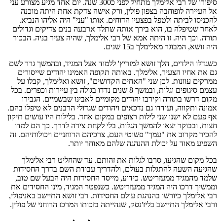
סיפורו של רבי אלימלך מתחיל לפני כ300 שנה. יום אחד מגיע מצורע עני
אל העיירה לופוחבה בצפון פולין, ורק אישה צדקת אחת היתה מוכנה
להכניסו לביתה ולטפל בפצעיו הדוחים. אותו "עני" היה אליהו הנביא.
לאחר שטיפלה בו, הוא בירך אותה שתלד ארבעה בנים צדיקים וגדולים
תורה. וכך היה. זו היתה אמא של רבי אלימלך, שהיה צעיר בניה. הבכור
היה זושא, המבוגר מאלימלך ב15 שנים.
כשגדלו הילדים, הלך זושא למזריץ' ללמוד אצל המגיד, ובהמשך גרר לשם
גם את אחיו הצעיר, אלימלך. באותה תקופה האמינו יהודים שייסורים
ממרקים עוונות. לכן שני "האחים הקדושים", זושא ואלימלך, קבלו על
עצמם סיגופים וגלות, ובמשך 8 שנים נדדו בגולה בין עיירות וכפרים. בכל
מקום דרשו בתורה וקירבו יהודים מקומיים לאבינו שבשמיים. הגבירו
אמונה ותקווה, ועודדו גם נדכאים ויהודים שגדולי הרבנים לא טיפלו בהם.
אף פעם לא ישנו שני לילות רצופים במקום אחד. בלילות היו עושים תיקון
חצות, ובבוקר יצאו להמשך הגלות, בלי לקחת צידה לדרך. כך הם למדו
להכיר מקרוב את "עמך" פשוטי העם, צרכיהם הרוחניים ויכולותיהם. זה
השפיע מאוד על יכולת ההנהגה שלהם מאוחר יותר.
בכל מקום שהגיעו, סרבו לגלות את זהותם. עד שהחליט רבי אלימלך
שהגיעה השעה להתגלות בעולם, ולהדריך עבודת השם בדרך החסידות
שלמד מהמגיד ממעזריטש. כידוע, מייסד החסידות היה הבעל שם טוב,
וממשיך דרכו היה המגיד ממעזריטש. כשנפטר המגיד, מינו החסידים את
רבי אלימלך כיורשו בהנהגת עולם החסידות. רבי זושא התיישב באניפולי,
ורבי אלימלך התיישב בליז'נסק, שנהייתה בזכותו המרכז הרוחני של פולין.