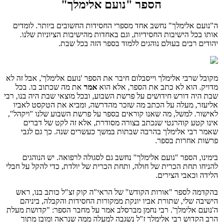
הספר "נועם אלימלך"
ה"נועם אלימלך" נחשב אחד מספרי החסידות החשובים ביותר. לומדים
אותו בכל הישיבות החסידיות, וגם באחדות מהישיבות הציוניות שלנו.
יהודים רבים בעולם נוהגים ללמוד בספר הזה בכל שבת.
מקובל שרבי אלימלך וייסבלום חיבר את הספר 'נועם אלימלך', אבל זה לא
מדויק. הוא לא כתב את הספר, אלא הוא
אמר
את מה שכתוב בו. בכל
שבת היה דורש חידושים על פרשת השבוע, ובכל מוצאי שבת היה בנו, רבי
אליעזר, מעלה על הכתב מה שזכר מהדרשה, ומביא את הטקסט לאביו
לאישור. למשל, מה שאנו קוראים בספר על פרשת השבוע שלנו "ויקהל",
אינו קטע קוהרנטי שנכתב בצורה מסודרת, אלא זה לקט של דברים
שאמר רבי אלימלך בהרבה שבתות במשך כעשרים שנה. כך גם לגבי
פרשות אחרות בספר.
בימינו, הספר "נועם אלימלך" נחשב גם לסגולה לרפואה. יש הנוהגים
להניחו תחת הכרית של חולה, ותחת הכרית של יולדת, כדי להקל על חבלי
הלידה וכאבי הצירים.
בהקדמה לספר "אורות הקודש" של הראי"ה קוק זצ"ל כותב בנו, ראש
הישיבה שלי, שתורת אביו יונקת ממקורות החסידות והקבלה, ביניהם
ה'נועם אלימלך'. רבי נחמן מברסלב אמר על מחבר הספר: "קדושת מעלת
הרב הקדוש רבי אלימלך ז"ל נשגבה למעלה ממה שנראה ומובן מתוך