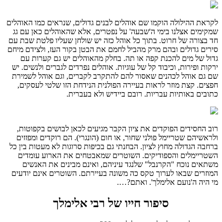
לקראת ההילולה הוקמו שם אוהלים לבנים גדולים, שנראים כמו האוהלים
שמקימים אצלנו בימי ה'שבעה' על נפטרים, אלא שהאוהלים כאן עם גג
חד בצורה של חרוט. בתוך כל אוהל כזה יש שולחן שעליו פלטת שבת עם
סירים גדולים ובהם מרק מהביל לחמם את הבטן בקור העז, ולצידם מיחם
גדול של מים להכנת קפה או תה. בחלק מהאוהלים יש גם קערות עם
ירקות ופירות, וכיבוד קל של עוגיות. אוהלים נפרדים לגברים ולנשים. יש
שם גם אוהל לכהנים שאסור להם להתקרב לקברים, וגם אוהל לשמירת
חפצים. קצת מוזר לראות בעיירה הפולנית הנידחת הזו שלטי לעסקים,
כתובים באותיות עבריות. רובם ביידיש ולא בעברית.
רוב החסידים הפוקדים את ציון הקבר מגיעים לכאן לבושים בקפוטות,
ולראשיהם שטריימל פולני שחור, או חום (הונגרי). הם רוקדים ומפזזים
ברחבה הגדולה מחוץ לציון. הבחנתי גם בכיפות סרוגות לא מעטות בין כל
השטריימלים והספודיקים. השוטרים שמאבטחים את הארוע עומדים
משתאים נוכח "הקרנבל" שלנגד עיניהם, ואינם מבינים את האנשים
המוזרים שבאו לערוך טקס כה משונה בעיירתם. השוטרים אינם יודעים
מי היה ה'נועם אלימלך'. ואתם?….
סיפור חייו של רבי אלימלך