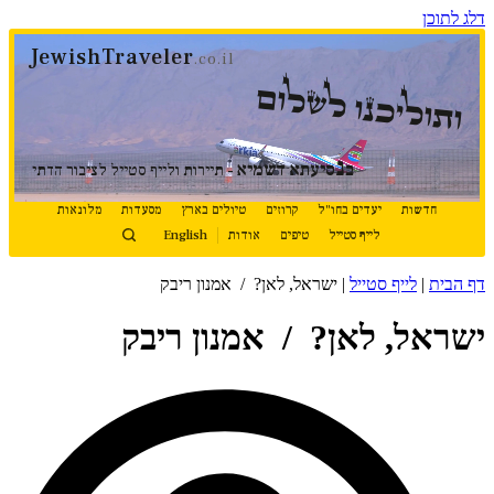
דלג לתוכן
JewishTraveler
.co.il
ותוליכנו לשלום
נ
ב
סיעתא דשמיא
- תיירות ולייף סטייל לציבור הדתי
חדשות
יעדים בחו"ל
קרוזים
טיולים בארץ
מסעדות
מלונאות
לייף סטייל
טיפים
אודות
English
דף הבית
|
לייף סטייל
|
ישראל, לאן? / אמנון ריבק
ישראל, לאן? / אמנון ריבק