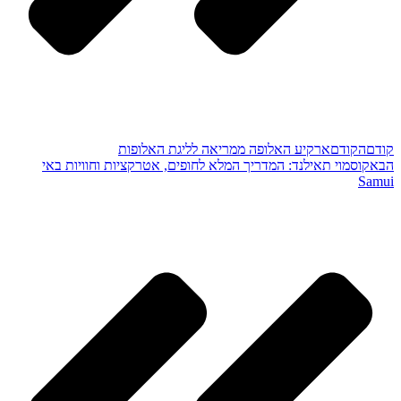
קודם
הקודם
ארקיע האלופה ממריאה לליגת האלופות
הבא
קוסמוי תאילנד: המדריך המלא לחופים, אטרקציות וחוויות באי
Samui