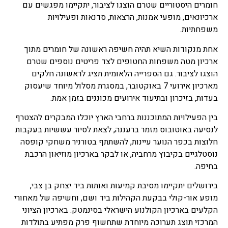
חומרים היסטוריים שטרם הוצגו לציבור, יתקיימו מפגשים עם
ארכיונאים, מופעי אמנות, הרצאות, סדנאות ופעילויות
משפחתיות.
אחת מנקודות השיא תהיה חשיפה ראשונה של חומרים מתוך
ארכיון מטה משפחות החטופים לצד פריטים נוספים שטרם
הוצגו לציבור. גם הספרייה הלאומית תציג לראשונה חלקים
מארכיון אירועי 7 באוקטובר, במסגרת מסלול מיוחד שיעסוק
בעדות, בזיכרון ובתיעוד אירועים מכוננים בזמן אמת.
בין הפעילויות המתוכננות ברחבי הארץ יוכלו המבקרים להצטרף
לנסיעה באוטובוס מזמר ברעננה, לצאת לסיור עששיות בעקבות
חלוצות בכפר הנוער עיינות, להשתתף בטורניר משחקי קופסה
נוסטלגיים בקיבוץ מרחביה, או לבקר בארכיון מוזיאון הרכבת
בחיפה.
בירושלים יתקיימו מסיבת קמיעות ואותות ביד יצחק בן צבי,
מופע אור-קולי בבקעת הקהילות ביד ושם, וחשיפה של מאחורי
הקלעים בארכיון הקולנוע הישראלי בסינמטק. בארכיון הציוני
המרכזי תוצג תערוכה מיוחדת שתחשוף פרק מפתיע בתולדות