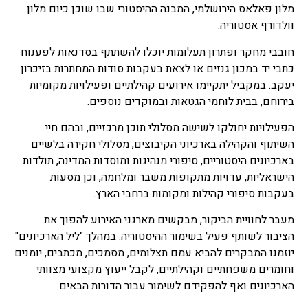
מלון פאלאס הירושלמי, המבנה ההיסטורי שבו שוכן כיום מלון
וולדורף אסטוריה.
חובבי מחקר ופתרון תעלומות יוכלו להשתתף בסדנאות לפענוח
כתבי יד במכון גנזים או לצאת בעקבות סודות המחתרות בזיכרון
יעקב. במקביל יתקיימו אירועים קהילתיים ופעילויות מקומיות
בירוחם, בבית לוחמי הגטאות ובמוקדים נוספים.
הפעילויות יחולקו לשישה מסלולי תוכן מרכזיים, ובהם חיי
השיתוף והקהילה בארכיוני הקיבוצים, מסלולי חקירה בלשיים
בארכיונים היסטוריים, סיפורי מנהיגות ומוסדות המדינה, תולדות
הישראליות, עדויות מתקופות משבר ומלחמה, וכן מסעות
בעקבות סיפורי קהילות ומקומות ברחבי הארץ.
מעבר לחוויית הביקור, מבקשים מארגני האירוע להפוך את
הציבור לשותף פעיל בשימור ההיסטוריה. במהלך "ליל הארכיונים"
יוזמנו המבקרים להביא עמם תצלומים, מסמכים, מכתבים, יומנים
וחומרים משפחתיים וקהילתיים, לקבל ייעוץ מקצועי מצוותי
הארכיונים ואף להפקידם לשימור עבור הדורות הבאים.