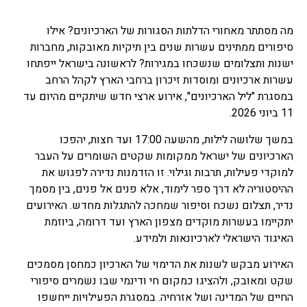
מה מסתתר מאחורי הדלתות הסגורות של הארכיונים? אילו
סיפורים ממתינים עשרות שנים בין תיקיות מאובקות, מחברות
ישנות ותצלומים שנשכחו במגירות? לראשונה בישראל ייפתחו
עשרות ארכיונים ומוסדות זיכרון ברחבי הארץ לקהל הרחב
במסגרת "ליל הארכיונים", אירוע ארצי חדש שיתקיים מהיום עד
11 ביוני 2026.
במשך שלושה לילות, מהשעה 17:00 ועד חצות, יהפכו
הארכיונים של ישראל ממקומות שקטים השומרים על העבר
למוקדי פעילות, תרבות וגילוי. זו הזדמנות נדירה לפגוש את
ההיסטוריה לא דרך ספר לימוד, אלא פנים אל פנים, בין מסמך
נדיר, תצלום נשכח וסיפור שמחכה להתגלות מחדש. האירועים
יתקיימו בעשרות מוקדים מצפון הארץ ועד דרומה, ביוזמת
האיגוד הישראלי לארכיונאות ולמידע.
האירוע מבקש לשנות את הדימוי של הארכיון כמחסן מסמכים
שקט ומאובק, ולהציגו כמקום חי ודינמי שבו נשמרים סיפורי
החיים של המדינה ושל אזרחיה. במסגרת הפעילויות ייחשפו