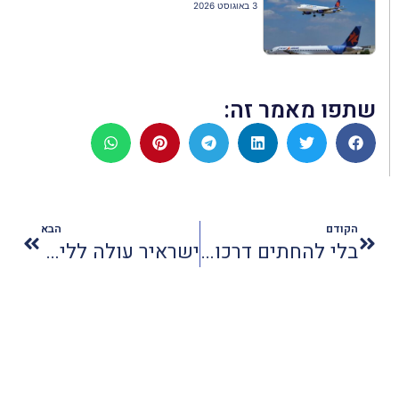
3 באוגוסט 2026
שתפו מאמר זה:
הקודם
הבא
בלי להחתים דרכון: קופצים ל"תאילנד" וחוזרים הביתה לקידוש וקבלת שבת
ישראיר עולה לליגה של הגדולים: רוכשת מטוסים רחבי גוף ומכוונת לניו יורק ובנגקוק