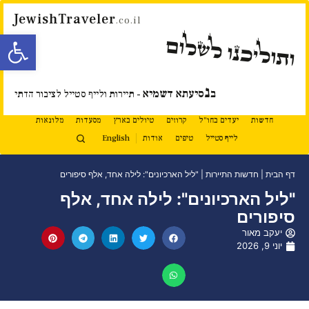
JewishTraveler
.co.il
פתח סרגל
ותוליכנו לשלום
נ
ב
סיעתא דשמיא
- תיירות ולייף סטייל לציבור הדתי
חדשות
יעדים בחו"ל
קרוזים
טיולים בארץ
מסעדות
מלונאות
לייף סטייל
טיפים
אודות
English
דף הבית
|
חדשות התיירות
|
"ליל הארכיונים": לילה אחד, אלף סיפורים
"ליל הארכיונים": לילה אחד, אלף
סיפורים
יעקב מאור
יוני 9, 2026