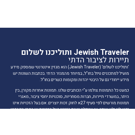
Jewish Traveler ותוליכנו לשלום
תיירות לציבור הדתי
'ותוליכנו לשלום' (Jewish Traveler) הוא מגזין אינטרנטי שמספק מידע
מועיל למתכננים טיול בחו"ל, במיוחד מהמגזר הדתי. בכתבות השונות יש
מידע ייחודי גם על היבטי יהדות ומקומות כשרים בחו"ל.
כמעט כל התמונות צולמו ע"י הכותבים שלנו. תמונות אחרות מקורן, בין
היתר, במשרדי תיירות, חברות מסחריות, סוכנויות יחסי ציבור, מאגרי
תמונות מורשים לפי סעיף 27א לחוק זכות יוצרים. אם בעל הזכויות אינו
ידוע לנו ולא אותר, או שנפלה טעות בזיהוי בעל הזכויות או במתן הקרדיט,
אנא הודיעו לנו ונפעל לתיקון בהקדם.
הרשמה לרשימת תפוצה