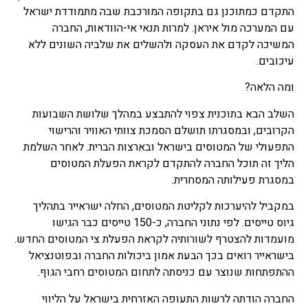
התקדם כמתוכנן גם בתקופה המורכבת שבה מתמודדת ישראל
עם המערכה מול איראן. למרות תנאי אי-הוודאות, החברה
המשיכה לקדם את העסקה ולהשלים את שלביה השונים ללא
עיכובים.
ומה הלאה?
השלב הבא בתוכנית צפוי להתבצע במהלך שלושת השבועות
הקרובים, ובמסגרתו תושלם הסמכת צוותי האוויר והרישוי
התפעולי של המטוסים בישראל ובארצות הברית. לאחר השלמת
הליך זה תוכל החברה להתקדם לקראת הפעלת המטוסים
במסגרת פעילותה המסחרית.
במקביל להיערכות לקליטת המטוסים, החלה ישראייר בתהליך
גיוס טייסים. לפי נתוני החברה, כ-150 טייסים כבר הגישו
מועמדות להצטרף לשורותיה לקראת הפעלת צי המטוסים החדש.
בישראייר רואים בכך הבעת אמון ביכולות החברה ובפוטנציאל
ההתפתחות שנוצר עם כניסתה לתחום המטוסים רחבי הגוף.
החברה הודתה לרשות התעופה האזרחית בישראל על הליווי