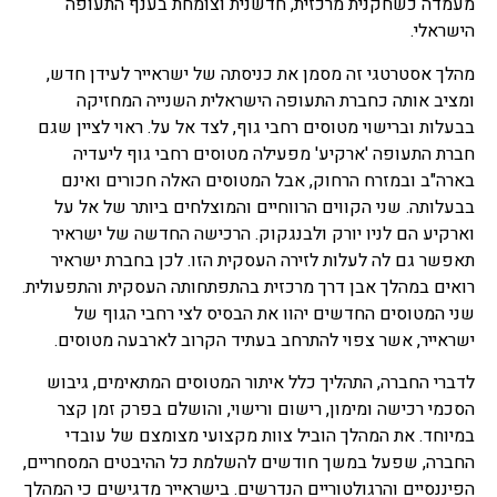
מעמדה כשחקנית מרכזית, חדשנית וצומחת בענף התעופה
הישראלי.
מהלך אסטרטגי זה מסמן את כניסתה של ישראייר לעידן חדש,
ומציב אותה כחברת התעופה הישראלית השנייה המחזיקה
בבעלות וברישוי מטוסים רחבי גוף, לצד אל על. ראוי לציין שגם
חברת התעופה 'ארקיע' מפעילה מטוסים רחבי גוף ליעדיה
בארה"ב ובמזרח הרחוק, אבל המטוסים האלה חכורים ואינם
בבעלותה. שני הקווים הרווחיים והמוצלחים ביותר של אל על
וארקיע הם לניו יורק ולבנגקוק. הרכישה החדשה של ישראיר
תאפשר גם לה לעלות לזירה העסקית הזו. לכן בחברת ישראיר
רואים במהלך אבן דרך מרכזית בהתפתחותה העסקית והתפעולית.
שני המטוסים החדשים יהוו את הבסיס לצי רחבי הגוף של
ישראייר, אשר צפוי להתרחב בעתיד הקרוב לארבעה מטוסים.
לדברי החברה, התהליך כלל איתור המטוסים המתאימים, גיבוש
הסכמי רכישה ומימון, רישום ורישוי, והושלם בפרק זמן קצר
במיוחד. את המהלך הוביל צוות מקצועי מצומצם של עובדי
החברה, שפעל במשך חודשים להשלמת כל ההיבטים המסחריים,
הפיננסיים והרגולטוריים הנדרשים. בישראייר מדגישים כי המהלך