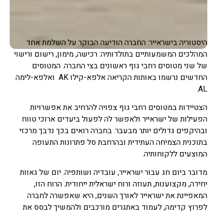
היסטוריה בישראייר: החברה הודיעה הבוקר על השלמת אחד
המהלכים המשמעותיים בתולדותיה: רכישה, מימון, רישום ורישוי
של שני מטוסים רחבי גוף ראשונים בצי החברה. המטוסים
החדשים נרשמו באותות הקריאה אלפא-קילו AK ואלפא-לימה
AL.
הצטיידות במטוסים רחבי גוף צפויה להרחיב את אפשרויות
הפעילות של ישראייר ולאפשר לה לפעול ביעדים ארוכי טווח
ובהיקפים גדולים יותר מבעבר. בחברה רואים בכך נדבך מרכזי
בתוכנית הצמיחה העתידית ובהרחבת סל פתרונות התעופה
המוצעים ללקוחותיה.
מדובר ביום חג עבור ישראייר, עובדיה ושותפיה. יום של גאוות
יחידה, מקצוענות, תעוזה ורוח ישראלית ייחודית. הרוח הזו,
המאפיינת את ישראייר לאורך השנים, היא שאפשרה לחברה
לפרוץ קדימה, לעמוד באתגרים מורכבים ולהמשיך לבסס את