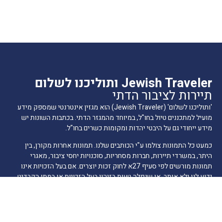
Jewish Traveler ותוליכנו לשלום
תיירות לציבור הדתי
'ותוליכנו לשלום' (Jewish Traveler) הוא מגזין אינטרנטי שמספק מידע
מועיל למתכננים טיול בחו"ל, במיוחד מהמגזר הדתי. בכתבות השונות יש
מידע ייחודי גם על היבטי יהדות ומקומות כשרים בחו"ל.
כמעט כל התמונות צולמו ע"י הכותבים שלנו. תמונות אחרות מקורן, בין
היתר, במשרדי תיירות, חברות מסחריות, סוכנויות יחסי ציבור, מאגרי
תמונות מורשים לפי סעיף 27א לחוק זכות יוצרים. אם בעל הזכויות אינו
ידוע לנו ולא אותר, או שנפלה טעות בזיהוי בעל הזכויות או במתן הקרדיט,
אנא הודיעו לנו ונפעל לתיקון בהקדם.
הרשמה לרשימת תפוצה