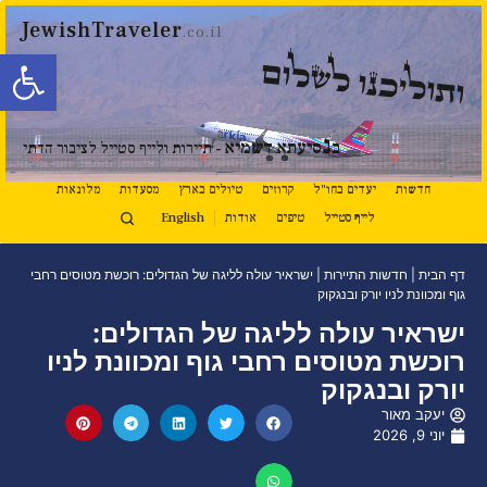
JewishTraveler
.co.il
פתח סרגל
ותוליכנו לשלום
נ
ב
סיעתא דשמיא
- תיירות ולייף סטייל לציבור הדתי
חדשות
יעדים בחו"ל
קרוזים
טיולים בארץ
מסעדות
מלונאות
לייף סטייל
טיפים
אודות
English
דף הבית
|
חדשות התיירות
|
ישראיר עולה לליגה של הגדולים: רוכשת מטוסים רחבי
גוף ומכוונת לניו יורק ובנגקוק
ישראיר עולה לליגה של הגדולים:
רוכשת מטוסים רחבי גוף ומכוונת לניו
יורק ובנגקוק
יעקב מאור
יוני 9, 2026