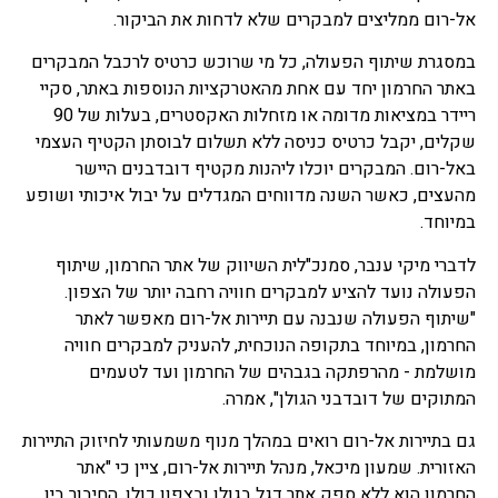
אל-רום ממליצים למבקרים שלא לדחות את הביקור.
במסגרת שיתוף הפעולה, כל מי שרוכש כרטיס לרכבל המבקרים
באתר החרמון יחד עם אחת מהאטרקציות הנוספות באתר, סקיי
ריידר במציאות מדומה או מזחלות האקסטרים, בעלות של 90
שקלים, יקבל כרטיס כניסה ללא תשלום לבוסתן הקטיף העצמי
באל-רום. המבקרים יוכלו ליהנות מקטיף דובדבנים היישר
מהעצים, כאשר השנה מדווחים המגדלים על יבול איכותי ושופע
במיוחד.
לדברי מיקי ענבר, סמנכ"לית השיווק של אתר החרמון, שיתוף
הפעולה נועד להציע למבקרים חוויה רחבה יותר של הצפון.
"שיתוף הפעולה שנבנה עם תיירות אל-רום מאפשר לאתר
החרמון, במיוחד בתקופה הנוכחית, להעניק למבקרים חוויה
מושלמת - מהרפתקה בגבהים של החרמון ועד לטעמים
המתוקים של דובדבני הגולן", אמרה.
גם בתיירות אל-רום רואים במהלך מנוף משמעותי לחיזוק התיירות
האזורית. שמעון מיכאל, מנהל תיירות אל-רום, ציין כי "אתר
החרמון הוא ללא ספק אתר דגל בגולן ובצפון כולו. החיבור בין