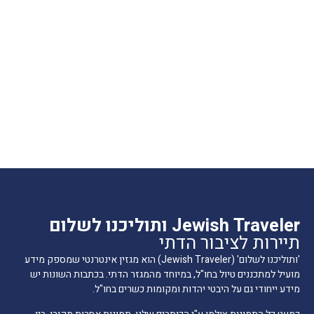
Jewish Traveler ותוליכנו לשלום
תיירות לציבור הדתי
'ותוליכנו לשלום' (Jewish Traveler) הוא מגזין אינטרנטי שמספק מידע
מועיל למתכננים טיול בחו"ל, במיוחד מהמגזר הדתי. בכתבות השונות יש
מידע ייחודי גם על היבטי יהדות ומקומות כשרים בחו"ל.