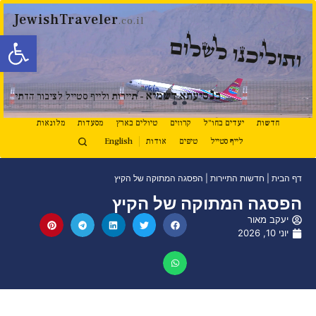
JewishTraveler
.co.il
פתח סרגל
ותוליכנו לשלום
נ
ב
סיעתא דשמיא
- תיירות ולייף סטייל לציבור הדתי
חדשות
יעדים בחו"ל
קרוזים
טיולים בארץ
מסעדות
מלונאות
לייף סטייל
טיפים
אודות
English
דף הבית
|
חדשות התיירות
|
הפסגה המתוקה של הקיץ
הפסגה המתוקה של הקיץ
יעקב מאור
יוני 10, 2026