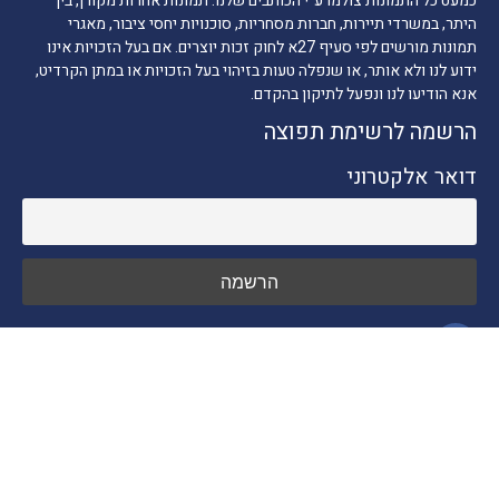
כמעט כל התמונות צולמו ע"י הכותבים שלנו. תמונות אחרות מקורן, בין
היתר, במשרדי תיירות, חברות מסחריות, סוכנויות יחסי ציבור, מאגרי
תמונות מורשים לפי סעיף 27א לחוק זכות יוצרים. אם בעל הזכויות אינו
ידוע לנו ולא אותר, או שנפלה טעות בזיהוי בעל הזכויות או במתן הקרדיט,
אנא הודיעו לנו ונפעל לתיקון בהקדם.
הרשמה לרשימת תפוצה
דואר אלקטרוני
ניווט מהיר
חדשות התיירות
טיולים בארץ