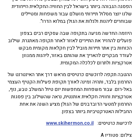
הפסגה הגבוהה ביותר בישראל לבין החוויה החקלאית הייחודית
שלנו יוצר מסלול תיירותי מושלם עבור משפחות ומטיילים
שבוחרים ליהנות ולגלות את הגולן במלוא הדרו".
היוזמה החדשה מגיעה בתקופה שבה עסקים רבים בצפון
פועלים להחזיר את התיירים לאזור לאחר תקופה מאתגרת. שילוב
הכוחות בין אתר תיירות מוביל לבין חקלאות מקומית מבקש
לעודד מבקרים להאריך את שהותם באזור, ליהנות ממגוון
אטרקציות ולתרום לכלכלה המקומית.
ההטבה תקפה לרוכשים כרטיסים מראש דרך אתר האינטרנט של
החרמון בלבד, ותהיה זמינה לאורך תקופת פעילות הקטיף העצמי
באל-רום. עבור משפחות המחפשות יום טיול המשלב טבע, נוף,
אטרקציות וחוויה חקלאית אותנטית, נראה שהשילוב בין פסגות
החרמון למטעי הדובדבנים של הגולן מציע השנה את אחת
החבילות האטרקטיביות ביותר בצפון.
לרכישת כרטיסים:
www.skihermon.co.il
צילום: סטודיו A