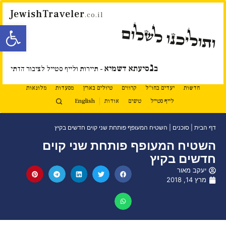
JewishTraveler
.co.il
פתח סרגל
ותוליכנו לשלום
נ
ב
סיעתא דשמיא
- תיירות ולייף סטייל לציבור הדתי
חדשות
יעדים בחו"ל
קרוזים
טיולים בארץ
מסעדות
מלונאות
לייף סטייל
טיפים
אודות
English
דף הבית
|
סוכנים
|
השטיח המעופף פותחת שני קוים חדשים בקיץ
השטיח המעופף פותחת שני קוים
חדשים בקיץ
יעקב מאור
מרץ 14, 2018