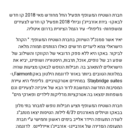
חברת השטיח המעופף תפעיל החל מחודש מאי 2018 קו חדש
לבאקו- בירת אזרבייג'ן וביולי 2018 תפעיל קו חדש לצעירים
ומשפחות- גליפולי- עיר הנמל הציורית בדרום איטליה.
יאיר אשר סמנכ"ל השיווק בחברת השטיח המעופף: " הקהל
הישראלי צמא ליעדים חדשים כאלו הנותנים תמורה מלאה
לביקור. באקו היא ללא ספק הדובאי של הקווקז והשילוב של
שפע רב של נופים, אוכל, תרבות, היסטוריה ושופינג, יביא את
הישראלים להתאהב בה. חבילות הנופש לבאקו מציעות שהיה
במלונות הטובים ביותר באזור לדוגמת הילטון באקוFairmont,ו-
Staybridge suites במחירים אטרקטיביים. גליפולי היא עיירת
המסיבות החדשה הנחשבת לדור הבא של איביזה לצעירים וגם
משפחות ימצאו בה אטרקציות מדליקות לילדים ופארקי מים"
חברת השטיח המעופף תציע חבילות נופש למבחר בתי מלון
בבאקו וטיולים מאורגנים ל4/3 לילות. הטיסות יצאו מנתב"ג
לשדה התעופה היידר אלייב בימים ראשון וחמישי ע"י חברת
התעופה הסדירה של אזרבייגן- אזרבייג'ן איירליינס. לדוגמה: