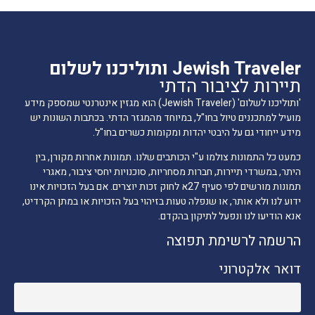
Jewish Traveler ותוליכנו לשלום
תיירות לציבור הדתי
'ותוליכנו לשלום' (Jewish Traveler) הוא מגזין אינטרנטי שמספק מידע
מועיל למתכננים טיול בחו"ל, במיוחד מהמגזר הדתי. בכתבות השונות יש
מידע ייחודי גם על היבטי יהדות ומקומות כשרים בחו"ל.
כמעט כל התמונות צולמו ע"י הכותבים שלנו. תמונות אחרות מקורן, בין
היתר, במשרדי תיירות, חברות מסחריות, סוכנויות יחסי ציבור, מאגרי
תמונות מורשים לפי סעיף 27א לחוק זכות יוצרים. אם בעל הזכויות אינו
ידוע לנו ולא אותר, או שנפלה טעות בזיהוי בעל הזכויות או במתן הקרדיט,
אנא הודיעו לנו ונפעל לתיקון בהקדם.
הרשמה לרשימת תפוצה
דואר אלקטרוני