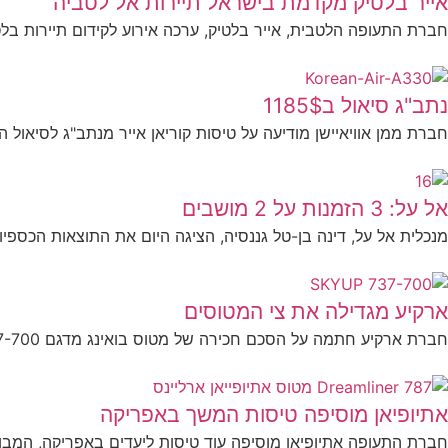
אייר בלטיק מקדמת בישראל תיירות אל לטביה
חברת התעופה הלטבית, אייר בלטיק, ערכה אירוע לקידום תיירות בלטב
נתב"ג סיאול ב1185$
חברת ממן אוויאיישן מודיעה על טיסות קוריאן אייר מנתב"ג לסיאול החל מ1185$ בלבד. ממן אוויאיישן
אל על: 3 הזמנות על 2 מושבים
מנכלית אל על, דינה בן-טל גננסיה, הציגה היום את התוצאות הכספיות
ארקיע מגדילה את צי המטוסים
חברת ארקיע חתמה על הסכם חכירה של מטוס בואינג מדגם 737-700 מחברת SkyUp האוקראינית. החכירה נועדה להגדיל...
אתיופיאן מוסיפה טיסות המשך באפריקה
חברת התעופה אתיופיאן מוסיפה עוד טיסות ליעדים באפריקה, המבו