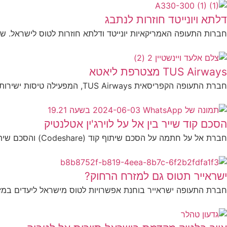
דלתא ויונייטד חוזרות לנתבג
חברות התעופה האמריקאיות יונייטד ודלתא חוזרות לטוס לישראל. שת
TUS Airways מצטרפת ליאטא
חברת התעופה הקפריסאית TUS Airways, המפעילה טיסות ישירות גם מישראל, הפכה לחברה ביאטא (IATA), ארגון התחבורה...
הסכם קוד שייר בין אל על לוירג'ין אטלנטיק
חברת אל על חתמה על הסכם שיתוף קוד (Codeshare) והסכם שיתוף מועדונים עם חברת התעופה הבריטית וירג'ין אטלנטיק,...
ישראייר תטוס גם למזרח הרחוק?
חברת התעופה ישראייר בוחנת אפשרויות לטוס מישראל ליעדים במזרח 