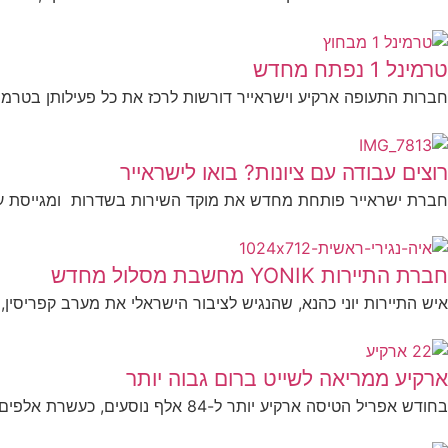
טרמינל 1 נפתח מחדש
חברות התעופה ארקיע וישראייר דורשות לרכז את כל פעילותן בטרמינל יחיד. טרמינל 1 בנ
רוצים עבודה עם ציונות? בואו לישראייר
חברת ישראייר פותחת מחדש את מוקד השירות בשדרות ומגייסת ע
חברת התיירות YONIK מחשבת מסלול מחדש
איש התיירות יוני כהנא, שהנגיש לציבור הישראלי את מערב קפריסין, 
ארקיע ממריאה לשייט ברום גבוה יותר
בחודש אפריל הטיסה ארקיע יותר ל-84 אלף נוסעים, כעשרת אלפים יותר משנה שעברה. בחודש האחרון הטיסה החברה,...