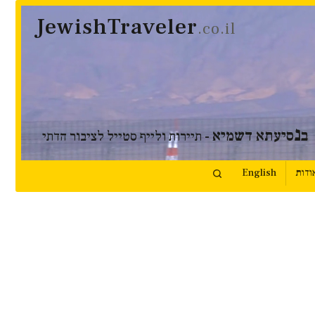
JewishTraveler
.co.il
נ
ב
סיעתא דשמיא
- תיירות ולייף סטייל לציבור הדתי
ודות
English
ה וליאור רז