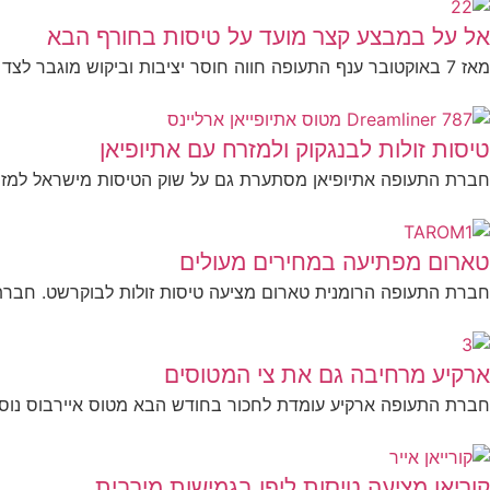
אל על במבצע קצר מועד על טיסות בחורף הבא
מאז 7 באוקטובר ענף התעופה חווה חוסר יציבות וביקוש מוגבר לצד היצע מוגבל. על מנת להבטיח חופשת התאווררות...
טיסות זולות לבנגקוק ולמזרח עם אתיופיאן
חברת התעופה אתיופיאן מסתערת גם על שוק הטיסות מישראל למזרח ה
טארום מפתיעה במחירים מעולים
חברת התעופה הרומנית טארום מציעה טיסות זולות לבוקרשט. חברת TAROM היתה מחברות התעופה הזרות הראשונות שחידשו
ארקיע מרחיבה גם את צי המטוסים
חברת התעופה ארקיע עומדת לחכור בחודש הבא מטוס איירבוס נוסף, ש
קוריאן מציעה טיסות ליפן בגמישות מירבית