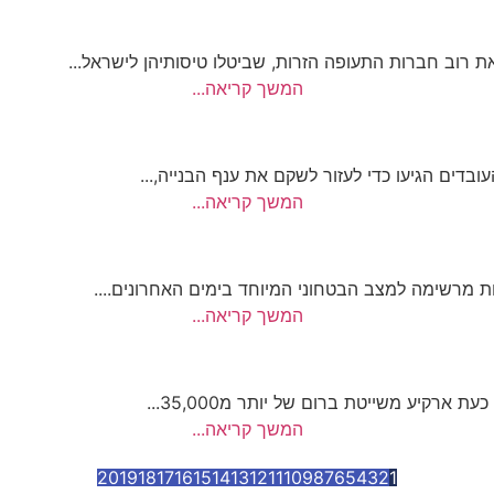
רוב חברות התעופה הזרות, שביטלו טיסותיהן לישראל...
המשך קריאה...
המשך קריאה...
ות מרשימה למצב הבטחוני המיוחד בימים האחרונים....
המשך קריאה...
רקיע משייטת ברום של יותר מ35,000...
המשך קריאה...
20
19
18
17
16
15
14
13
12
11
10
9
8
7
6
5
4
3
2
1