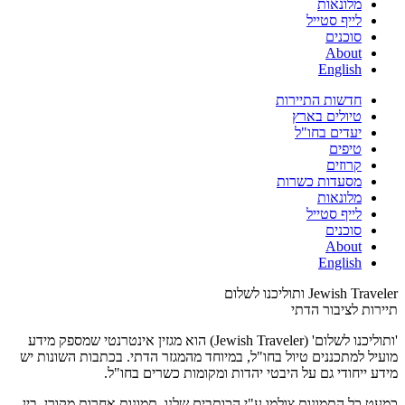
מלונאות
לייף סטייל
סוכנים
About
English
חדשות התיירות
טיולים בארץ
יעדים בחו"ל
טיפים
קרוזים
מסעדות כשרות
מלונאות
לייף סטייל
סוכנים
About
English
Jewish Traveler ותוליכנו לשלום
תיירות לציבור הדתי
'ותוליכנו לשלום' (Jewish Traveler) הוא מגזין אינטרנטי שמספק מידע
מועיל למתכננים טיול בחו"ל, במיוחד מהמגזר הדתי. בכתבות השונות יש
מידע ייחודי גם על היבטי יהדות ומקומות כשרים בחו"ל.
כמעט כל התמונות צולמו ע"י הכותבים שלנו. תמונות אחרות מקורן, בין