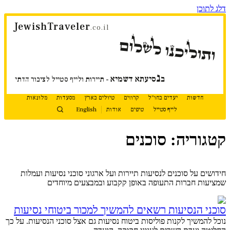
דלג לתוכן
JewishTraveler
.co.il
ותוליכנו לשלום
נ
ב
סיעתא דשמיא
- תיירות ולייף סטייל לציבור הדתי
חדשות
יעדים בחו"ל
קרוזים
טיולים בארץ
מסעדות
מלונאות
לייף סטייל
טיפים
אודות
English
קטגוריה: סוכנים
המשך קריאה
חידושים על סוכנים לנסיעות תיירות ועל ארגוני סוכני נסיעות ועמלות
שמציעות חברות התעופה באופן קקבוע ובמבצעים מיוחדים
סוכני הנסיעות רשאים להמשיך למכור ביטוחי נסיעות
נוכל להמשיך לקנות פוליסות ביטוח נסיעות גם אצל סוכני הנסיעות. על כך