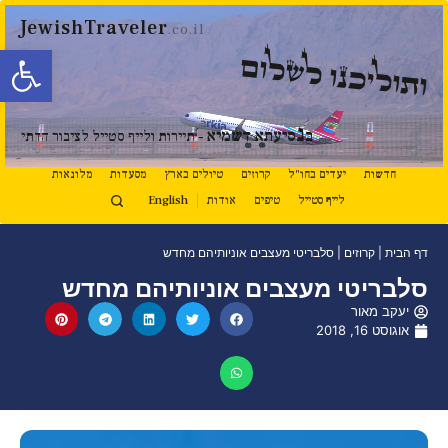
JewishTraveler
.co.il
פתח סרגל
ותוליכנו לשלום
נ
ב
סיעתא דשמיא
- תיירות ולייף סטייל לציבור הדתי
חדשות
יעדים בחו"ל
קרוזים
טיולים בארץ
מסעדות
מלונאות
לייף סטייל
טיפים
אודות
English
דף הבית
|
קרוזים
|
סלבריטי מעצבים אוניותיהם מחדש
סלבריטי מעצבים אוניותיהם מחדש
יעקב מאור
אוגוסט 16, 2018