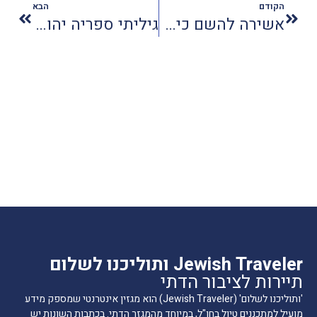
הקודם
הבא
אשירה להשם כי… גאורג-יה
גיליתי ספריה יהודית ב…גאנה
Jewish Traveler ותוליכנו לשלום
תיירות לציבור הדתי
'ותוליכנו לשלום' (Jewish Traveler) הוא מגזין אינטרנטי שמספק מידע
מועיל למתכננים טיול בחו"ל, במיוחד מהמגזר הדתי. בכתבות השונות יש