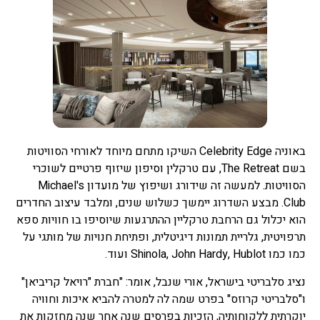
באוניה Celebrity Edge השיקו מתחם מיוחד לאורחי הסוויטות
בשם The Retreat, עם טרקלין וסיפון שיזוף פרטיים לשוכרי
הסוויטות. למעשה זה שידורג ושיפוץ של מועדון Michael's
Club. מבצע השדרוג יימשך כשלוש שנים, ומלבד עיצוב החדרים
הוא יכלול גם הרחבת טרקליין ההתרגעות שיוסיפו בו חוויות ספא
תרפויטית, גלריית תמונות דיגיטלית, ופתיחת חנויות של מותגי על
כמו כמו Shinola, John Hardy, Hublot ועוד.
נציג סלבריטי בישראל, אורי שנבל, אומר: "חברת "רויאל קריביאן"
ו"סלבריטי קרוזס" בפרט שמה לה למטרה להביא איכות וחוויה
יוקרתית ללקוחותיה, הזכיות בפרסים שנה אחר שנה מחזקות את