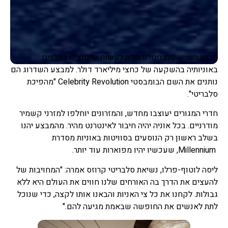
חברת השייט סלבריטי עומדת לעשות שיפוצים בחדרים
באוניותיה בהשקעה של כחצי מיליארד דולר. למבצע השדרוג הם
נותנים את השם הבומבסטי Celebrity Revolution "מהפיכת
סלבריטי".
חדרי המגורים יעוצבו מחדש, והמזרונים יוחלפו למזרני קשמיר
מודרניים. בכל אוניה יהיה חיבור לאינטרנט מהיר. מהמבצע יהנו
בשלב ראשון רק הנוסעים בסוויטות באוניות מסדרת
Millennium, שעכשיו יהיו מפוארות עוד יותר.
ליסה לוטוף-פרלו, נשיאת סלבריטי קרוזס אמרה: "המחויבות של
להעצים את הדרך בה האורחים שלנו חווים את העולם היא ללא
גבולות. לקחנו את כל צי האניות והבאנו אותו לקצה, כדי שנוכל
לתת לאנשים את החופשה שבאמת מגיעה להם."