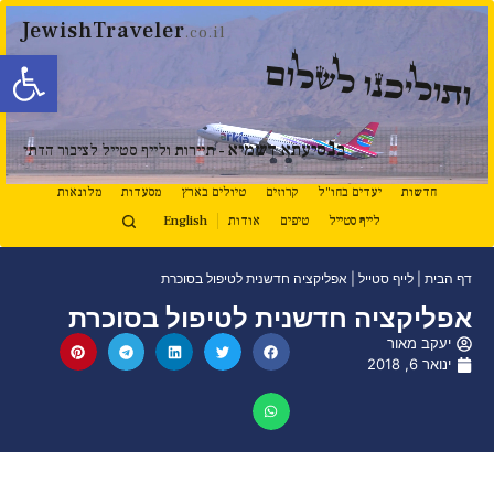
JewishTraveler
.co.il
פתח סרגל
ותוליכנו לשלום
נ
ב
סיעתא דשמיא
- תיירות ולייף סטייל לציבור הדתי
חדשות
יעדים בחו"ל
קרוזים
טיולים בארץ
מסעדות
מלונאות
לייף סטייל
טיפים
אודות
English
דף הבית
|
לייף סטייל
|
אפליקציה חדשנית לטיפול בסוכרת
אפליקציה חדשנית לטיפול בסוכרת
יעקב מאור
ינואר 6, 2018