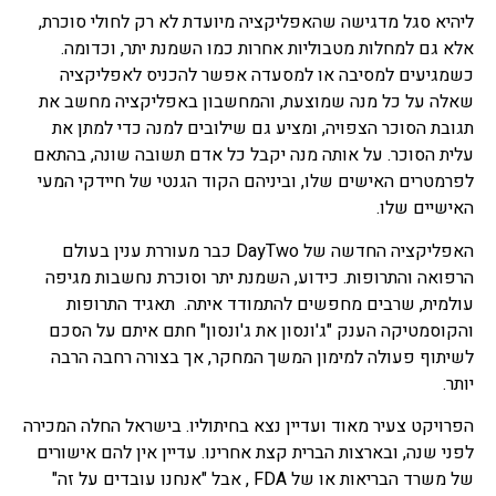
ליהיא סגל מדגישה שהאפליקציה מיועדת לא רק לחולי סוכרת,
אלא גם למחלות מטבוליות אחרות כמו השמנת יתר, וכדומה.
כשמגיעים למסיבה או למסעדה אפשר להכניס לאפליקציה
שאלה על כל מנה שמוצעת, והמחשבון באפליקציה מחשב את
תגובת הסוכר הצפויה, ומציע גם שילובים למנה כדי למתן את
עלית הסוכר. על אותה מנה יקבל כל אדם תשובה שונה, בהתאם
לפרמטרים האישים שלו, וביניהם הקוד הגנטי של חיידקי המעי
האישיים שלו.
האפליקציה החדשה של DayTwo כבר מעוררת ענין בעולם
הרפואה והתרופות. כידוע, השמנת יתר וסוכרת נחשבות מגיפה
עולמית, שרבים מחפשים להתמודד איתה. תאגיד התרופות
והקוסמטיקה הענק "ג'ונסון את ג'ונסון" חתם איתם על הסכם
לשיתוף פעולה למימון המשך המחקר, אך בצורה רחבה הרבה
יותר.
הפרויקט צעיר מאוד ועדיין נצא בחיתוליו. בישראל החלה המכירה
לפני שנה, ובארצות הברית קצת אחרינו. עדיין אין להם אישורים
של משרד הבריאות או של FDA , אבל "אנחנו עובדים על זה"