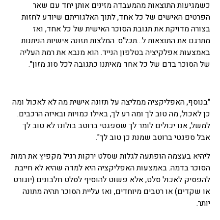
כשמגיעות התוצאות מהמעבדה מזינים אותן יחד עם שאר
הפרטים האישים של כל אחד, לתוך האלגוריתם שיודע לחזות
בצורה מדויקת את תגובת הסוכר האישית של כל אחד, ואז
מתרגם את התוצאות ל…תכל'ס: המלצות תזונה אישיות הניתנות
באמצעות אפלקיציה בטלפון הנייד. הוא מנבא את רמת העליה
של הסוכר בדם של כל אחד מאיתנו כתגובה לכל סוג מזון".
"בנוסף, האפליקציה ממליצה על תזונה אישית מה לא לאכול ומה
כן לאכול, מה טוב לך ומה רע לך, באילו כמויות ובאיזה הרכבים.
למשל, אנו יכולים לומר לך שספגטי ברוטב בולונז לא טוב לך
אבל ספגטי ברוטב שמנת כן טוב לך".
ליהיא בעצמה הופתעה לגלות שסלט ירקות רגיל מקפיץ את רמות
הסוכר בדמה. באמצעות האפליקציה היא למדה שהיא לא חייבת
להפסיק לאכול סלט, אלא פשוט להוסיף לסלט חלבונים (יוגורט
או שקדים) או רטבים מיוחדים, ואז עליית הסוכר תהיה מתונה
יותר.