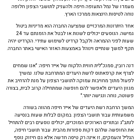
מעמדו של נמל התעופה חיפה ולהעניק לתושבי הצפון חלופה
נוחה לטיסות היוצאות ממרכז הארץ.
אחד היתרונות המרכזיים שמציעה החברה הוא מדיניות ביטול
גמישה. הנוסעים יכולים לשנות או לבטל את הזמנתם עד 24
שעות לפני ההמראה ולקבל קרדיט לשימוש עתידי. הקרדיט יהיה
תקף למשך שנתיים וינוהל באמצעות האזור האישי באתר החברה.
דנה רובין, סמנכ"לית חווית הלקוח של אייר חיפה: "אנו שמחים
לצרף את קרפאתוס לרשת היעדים המתרחבת שלנו. נמשיך
לפעול מתוך מחויבות עמוקה לתושבי הצפון על מנת להרחיב את
מגוון היעדים ולאפשר להם חופשה שמתחילה קרוב לבית, בצורה
פשוטה, נוחה ונגישה יותר."
המשך הרחבת רשת היעדים של אייר חיפה מהווה בשורה
משמעותית עבור תושבי הצפון. במקום לבלות שעות בנסיעה
לנתב"ג ובתורים הארוכים המוכרים, יכולים נוסעים רבים להתחיל
את החופשה שלהם דקות ספורות מהבית. עבור תושבי חיפה,
הגליל והעמקים, זו אינה רק טיסה חדשה אלא גם חיזוק נוסף