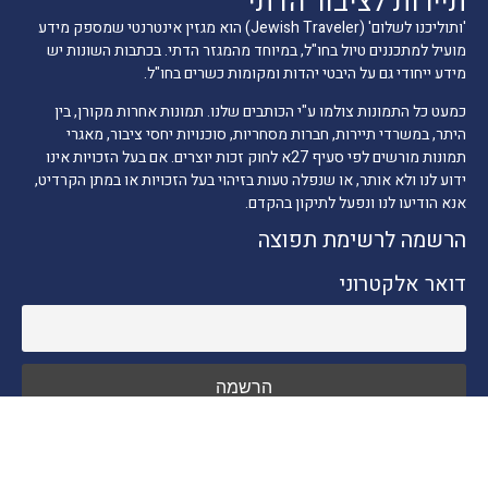
תיירות לציבור הדתי
'ותוליכנו לשלום' (Jewish Traveler) הוא מגזין אינטרנטי שמספק מידע
מועיל למתכננים טיול בחו"ל, במיוחד מהמגזר הדתי. בכתבות השונות יש
מידע ייחודי גם על היבטי יהדות ומקומות כשרים בחו"ל.
כמעט כל התמונות צולמו ע"י הכותבים שלנו. תמונות אחרות מקורן, בין
היתר, במשרדי תיירות, חברות מסחריות, סוכנויות יחסי ציבור, מאגרי
תמונות מורשים לפי סעיף 27א לחוק זכות יוצרים. אם בעל הזכויות אינו
ידוע לנו ולא אותר, או שנפלה טעות בזיהוי בעל הזכויות או במתן הקרדיט,
אנא הודיעו לנו ונפעל לתיקון בהקדם.
הרשמה לרשימת תפוצה
דואר אלקטרוני