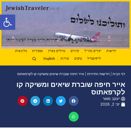
JewishTraveler
.co.il
פתח סרגל
ותוליכנו לשלום
נ
ב
סיעתא דשמיא
- תיירות ולייף סטייל לציבור הדתי
חדשות
יעדים בחו"ל
קרוזים
טיולים בארץ
מסעדות
מלונאות
לייף סטייל
טיפים
אודות
English
דף הבית
|
חדשות התיירות
|
אייר חיפה שוברת שיאים ומשיקה קו לקרפאתוס
אייר חיפה שוברת שיאים ומשיקה קו
לקרפאתוס
יעקב מאור
יוני 2, 2026