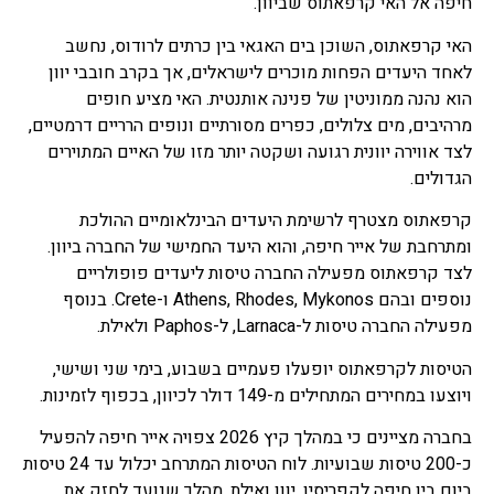
חיפה אל האי קרפאתוס שביוון.
האי קרפאתוס, השוכן בים האגאי בין כרתים לרודוס, נחשב
לאחד היעדים הפחות מוכרים לישראלים, אך בקרב חובבי יוון
הוא נהנה ממוניטין של פנינה אותנטית. האי מציע חופים
מרהיבים, מים צלולים, כפרים מסורתיים ונופים הרריים דרמטיים,
לצד אווירה יוונית רגועה ושקטה יותר מזו של האיים המתוירים
הגדולים.
קרפאתוס מצטרף לרשימת היעדים הבינלאומיים ההולכת
ומתרחבת של אייר חיפה, והוא היעד החמישי של החברה ביוון.
לצד קרפאתוס מפעילה החברה טיסות ליעדים פופולריים
נוספים ובהם Athens, Rhodes, Mykonos ו-Crete. בנוסף
מפעילה החברה טיסות ל-Larnaca, ל-Paphos ולאילת.
הטיסות לקרפאתוס יופעלו פעמיים בשבוע, בימי שני ושישי,
ויוצעו במחירים המתחילים מ-149 דולר לכיוון, בכפוף לזמינות.
בחברה מציינים כי במהלך קיץ 2026 צפויה אייר חיפה להפעיל
כ-200 טיסות שבועיות. לוח הטיסות המתרחב יכלול עד 24 טיסות
ביום בין חיפה לקפריסין, יוון ואילת, מהלך שנועד לחזק את