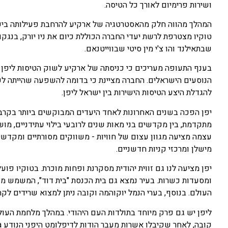
ושירות פרימיום לאורך כל הטיסה.
המהלך מהווה חלק מהאסטרטגיה של ארקיע להרחבת פעילותה ביעדי
טוקיו מצטרפת לרשת יעדי החברה הכוללת כיום את ניו יורק, בנגק
שבתאילנד והו צ'י מין סיטי שבווייטנאם.
בענף התעופה מעריכים כי כניסתה של ארקיע לשוק הטיסות ליפן 
הנוסעים הישראלים. החברה מציינת כי בדומה להשפעה שהייתה לפת
להגדלת היצע הטיסות הישירות בין ישראל ליפן.
יפן הפכה בשנים האחרונות לאחד היעדים המבוקשים ביותר בקרב ה
מתקדמת, בין מקדשים בני מאות שנים לרובעי בילוי עתידניים, מו
עצמה מציעה מגוון עצום של חוויות - משווקים מסורתיים ומקדשים
מישלן ומרכזי קניות חדשניים.
יפן מציעה לנו גם זווית יהודית מסקרנת ופחות מוכרת. בטוקיו פוע
ומסעדות כשרות. בעיר נמצא גם בית הכנסת "בית דוד", המשמש מוק
העולם. בנוסף, בערי הנמל יוקוהמה וקובה ניתן למצוא שרידים לקהי
ליפן יש גם פרק מיוחד בתולדות העם היהודי. במהלך מלחמת העול