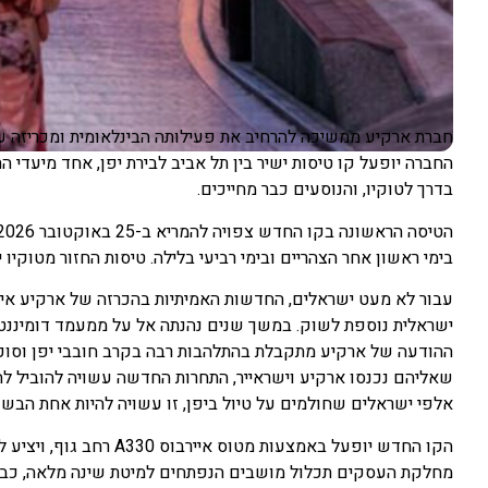
חברת ארקיע ממשיכה להרחיב את פעילותה הבינלאומית ומכריזה על
החברה יופעל קו טיסות ישיר בין תל אביב לבירת יפן, אחד מיעדי 
בדרך לטוקיו, והנוסעים כבר מחייכים.
בימי ראשון אחר הצהריים ובימי רביעי בלילה. טיסות החזור מטוקיו יי
עבור לא מעט ישראלים, החדשות האמיתיות בהכרזה של ארקיע אינ
ישראלית נוספת לשוק. במשך שנים נהנתה אל על ממעמד דומיננטי ב
ההודעה של ארקיע מתקבלת בהתלהבות רבה בקרב חובבי יפן וסוכ
שאליהם נכנסו ארקיע וישראייר, התחרות החדשה עשויה להוביל לה
אלפי ישראלים שחולמים על טיול ביפן, זו עשויה להיות אחת הבש
הקו החדש יופעל באמצעות מ
מחלקת העסקים תכלול מושבים הנפתחים למיטת שינה מלאה, כבודה