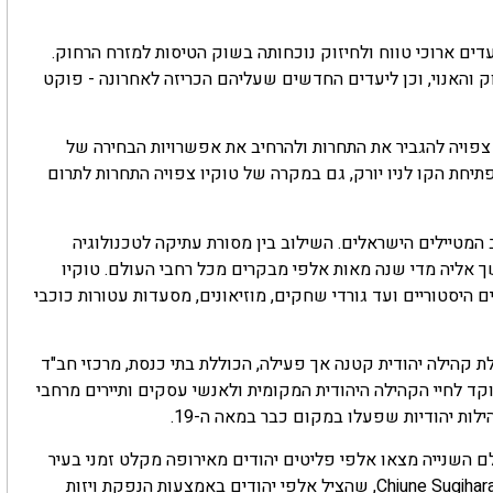
ם ארוכי טווח ולחיזוק נוכחותה בשוק הטיסות למזרח הרחוק.
וק והאנוי, וכן ליעדים החדשים שעליהם הכריזה לאחרונה - פוקט
צפויה להגביר את התחרות ולהרחיב את אפשרויות הבחירה של
יחת הקו לניו יורק, גם במקרה של טוקיו צפויה התחרות לתרום
מטיילים הישראלים. השילוב בין מסורת עתיקה לטכנולוגיה
שך אליה מדי שנה מאות אלפי מבקרים מכל רחבי העולם. טוקיו
 היסטוריים ועד גורדי שחקים, מוזיאונים, מסעדות עטורות כוכבי
לת קהילה יהודית קטנה אך פעילה, הכוללת בתי כנסת, מרכזי חב"ד
ד לחיי הקהילה היהודית המקומית ולאנשי עסקים ותיירים מרחבי
לות יהודיות שפעלו במקום כבר במאה ה-19.
ם השנייה מצאו אלפי פליטים יהודים מאירופה מקלט זמני בעיר
קובה, לאחר שקיבלו אשרות מעבר הודות לדיפלומט היפני הנודע Chiune Sugihara, שהציל אלפי יהודים באמצעות הנפקת ויזות