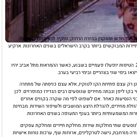
 יעד חדש ומסקרן במזרח הרחוק: טוקיו. לראשונה בתולדות
התיירות המבוקשים ביותר בקרב הישראלים בשנים האחרונות. ארקיע
הטיסה הראשונה בקו החדש צפויה להמריא ב-25 באוקטובר 2026. הטיסות יופעלו פעמיים בשבוע, כאשר ההמראות מתל אביב יהיו
צאו בימי שני בצהריים ובימי רביעי בערב.
ן רק עצם פתיחת הקו לטוקיו, אלא עצם כניסתה של מתחרה
קו ליפן וגבתה מחירים שנוסעים רבים הגדירו כמופרזים. לכן
ני הנסיעות כאחד. אם לשפוט לפי מה שקרה בקווים אחרים
וזלת מחירים, להגדלת היצע המושבים ולשיפור השירות. מבחינת
ורות המשמעותיות ביותר בענף התעופה בשנים האחרונות.
טוס איירבוס A330 רחב גוף, ויציע לנוסעים שתי מחלקות שירות: מחלקת תיירים ומחלקת עסקים.
 מורחבת, גישה לטרקלינים, ארוחות שף, ערכות נוחות אישיות