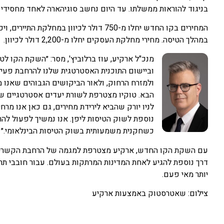
בניגוד להוראות ממשלתו. עד היום נחשב סוגיהארה לאחד מחסידי 
במהלך הטיסה. מחירי מחלקת העסקים יחלו מ-2,200 דולר לכיוון.
מנכ"ל ארקיע, עוז ברלוביץ', מסר: ״השקת הקו ל
וביישום התוכנית האסטרטגית שלנו להרחבת פעילו
ולמזרח הרחוק, ולאור הביקושים הגבוהים שאנו מז
הבא. טוקיו מצטרפת לשורת יעדים אסטרטגיים ש
לניו יורק שהביא לירידת מחירים, גם כאן אנו מר
נוספת לשוק הטיסות ליפן. אנו נמשיך לפעול ל
כשחקנית משמעותית בשוק הטיסות הבינלאומי.״
עם השקת הקו החדש, ארקיע מצטרפת למגמה של הרחבת הקשרים הא
דרך נוספת להגיע לאחת המדינות המרתקות בעולם. עבור חובבי תרבות,
יותר מאי פעם.
צילום: שאטרסטוק באמצעות ארקיע