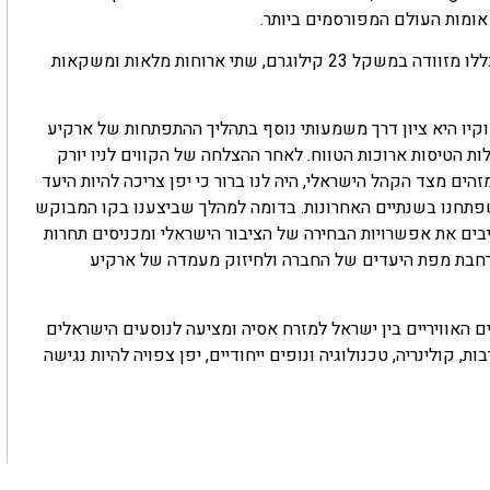
אומות העולם המפורסמים ביותר.
המחירים בקו החדש יחלו מ-750 דולר לכיוון במחלקת התיירים, ויכללו מזוודה במשקל 23 קילוגרם, שתי ארוחות מלאות ומשקאות
טוקיו היא ציון דרך משמעותי נוסף בתהליך ההתפתחות של ארקיע
ת הטיסות ארוכות הטווח. לאחר ההצלחה של הקווים לניו יורק
הים מצד הקהל הישראלי, היה לנו ברור כי יפן צריכה להיות היעד
פתחנו בשנתיים האחרונות. בדומה למהלך שביצענו בקו המבוקש
חיבים את אפשרויות הבחירה של הציבור הישראלי ומכניסים תחרות
הרחבת מפת היעדים של החברה ולחיזוק מעמדה של ארקיע
וויריים בין ישראל למזרח אסיה ומציעה לנוסעים הישראלים
 קולינריה, טכנולוגיה ונופים ייחודיים, יפן צפויה להיות נגישה