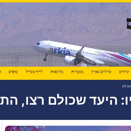
קרוזים
טיולים בארץ
מסעדות
מלונאות
לייף סטייל
טיפים
א
כו לה
: היעד שכולם רצו, הת