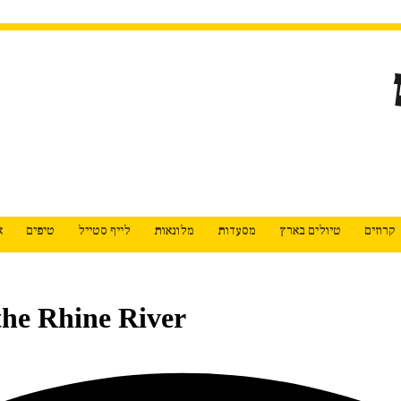
קרוזים
טיולים בארץ
מסעדות
מלונאות
לייף סטייל
טיפים
א
the Rhine River