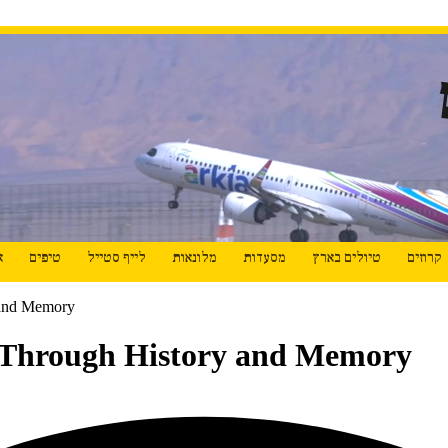
קרוזים
טיולים בארץ
מסעדות
מלונאות
לייף סטייל
טיפים
א
 and Memory
y Through History and Memory