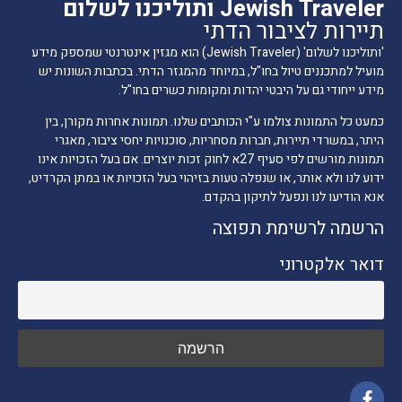
Jewish Traveler ותוליכנו לשלום
תיירות לציבור הדתי
'ותוליכנו לשלום' (Jewish Traveler) הוא מגזין אינטרנטי שמספק מידע
מועיל למתכננים טיול בחו"ל, במיוחד מהמגזר הדתי. בכתבות השונות יש
מידע ייחודי גם על היבטי יהדות ומקומות כשרים בחו"ל.
כמעט כל התמונות צולמו ע"י הכותבים שלנו. תמונות אחרות מקורן, בין
היתר, במשרדי תיירות, חברות מסחריות, סוכנויות יחסי ציבור, מאגרי
תמונות מורשים לפי סעיף 27א לחוק זכות יוצרים. אם בעל הזכויות אינו
ידוע לנו ולא אותר, או שנפלה טעות בזיהוי בעל הזכויות או במתן הקרדיט,
אנא הודיעו לנו ונפעל לתיקון בהקדם.
הרשמה לרשימת תפוצה
דואר אלקטרוני