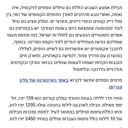
חבילת אמצע השבוע כוללת גם טיולים נוספים לניקוסיה, איה
נאפה, ואתרי טבע מרהיבים לאורך החופים הקסומים של האי, בין
נמלי דייג קטנים וכפרי דייגים, מפרצי ים. המלון מציע גם טיול
לעיר פמגוסטה שנמצאת כיום בשטח הטורקי. יש בקפריסין גם
אתרים היסטוריים הנוגעים גם לתולדות ישראל, כמו מחנות מעצר
שאליהם גורשו מעפילים יהודים לפני הקמת המדינה. בנוסף,
לחובבי אקסטרים יש אפשרויות גם לשייט חופים, לצלילה
במועדון עם מדריך צמוד, לנסיעה בקארטינג, ופארק מים.
חובבות הקניות ישמחו לעשות שופינג בבזאר טורקי ובקניונים
מודרניים בלרנקה ובלימסול.
פרטים נוספים אפשר לקרוא
באתר האינטרנט של מלון
קנריום
.
מחיר חדר ללילה בעונת החורף במלון קנריום הוא 159 יורו, זול
יותר מאילת. חבילה לארבעה לילות בחנוכה עולה 1295 יורו לזוג,
והיא כוללת.טיסות וטיולים במתואר לעיל. לפסח נמכרות חבילות
של 10 לילות כולל טיסות העברות וטילים במחיר 3450 יורו לזוג.