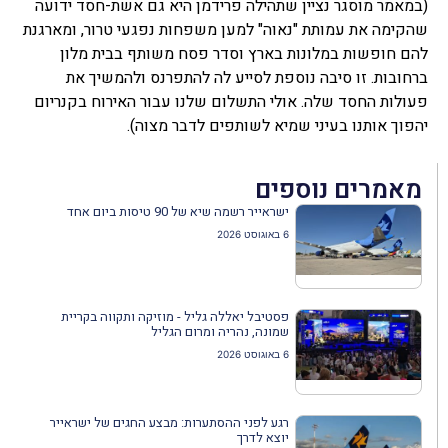
(במאמר מוסגר נציין שתהילה פרידמן היא גם אשת-חסד ידועה
שהקימה את עמותת "נאוה" למען משפחות נפגעי טרור, ומארגנת
להם חופשות במלונות בארץ וסדר פסח משותף בבית מלון
ברחובות. זו סיבה נוספת לסייע לה להתפרנס ולהמשיך את
פעולות החסד שלה. אולי התשלום שלנו עבור האירוח בקנריום
יהפוך אותנו בעיני שמיא לשותפים לדבר מצוה).
מאמרים נוספים
ישראייר רשמה שיא של 90 טיסות ביום אחד
6 באוגוסט 2026
פסטיבל יאללה גליל - מוזיקה ותקווה בקריית
שמונה, נהריה ומרום הגליל
6 באוגוסט 2026
רגע לפני ההסתערות: מבצע החגים של ישראייר
יוצא לדרך