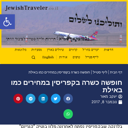
JewishTraveler
.co.il
פתח סרגל
ותוליכנו לשלום
נ
ב
סיעתא דשמיא
- תיירות ולייף סטייל לציבור הדתי
חדשות
יעדים בחו"ל
קרוזים
טיולים בארץ
מסעדות
מלונאות
לייף סטייל
טיפים
אודות
English
דף הבית
|
לייף סטייל
|
חופשה כשרה בקפריסין במחירים כמו באילת
חופשה כשרה בקפריסין במחירים כמו
באילת
יעקב מאור
נובמבר 8, 2017
בלרנקה שבקפריסין נפתח לאחרונה מלון בוטיק "קנריום"