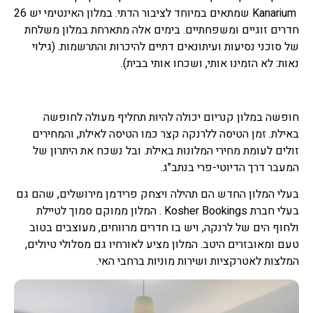
Kanarium שמתאים במיוחד לציבור הדתי. במלון האינטימי יש 26
חדרים זוגיים ומשפחתיים. בימים אלה מתארחת במלון משלחת
של סוכני נסיעות ועיתונאים דתיים להיכרות והתרשמות. (גילוי
נאות: לא הזמינו אותי, ושכחו אותי בבית).
חופשה במלון קנריום יכולה להיות תחליף מעולה לחופשה
באילת. זמן הטיסה ללרנקה קצר כמו הטיסה לאילת, והמחירים
זולים לעומת מחירי המלונות באילת. ובל נשכח את היתרון של
המעבר דרך הדיוטי-פרי בנתב"ג.
בעלי המלון החדש הם תהילה ויצחק פרידמן מירושלים, שהם גם
בעלי חברת Kosher Bookings . המלון ממוקם סמוך לטיילת
ולחוף הים של לרנקה, ויש בו חדרים מרווחים, מעוצבים בטוב
טעם ומאובזרים היטב. המלון מציע לאורחיו גם מסלולי טיולים,
המלצות לאטרקציות ושירות מוניות ברחבי האי.