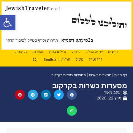
JewishTraveler
.co.il
פתח סרגל
ותוליכנו לשלום
נ
ב
סיעתא דשמיא
- תיירות ולייף סטייל לציבור הדתי
חדשות
יעדים בחו"ל
קרוזים
טיולים בארץ
מסעדות
מלונאות
לייף סטייל
טיפים
אודות
English
דף הבית
|
מסעדות כשרות
|
מסעדות כשרות בקרקוב
מסעדות כשרות בקרקוב
יעקב מאור
מרץ 22, 2026