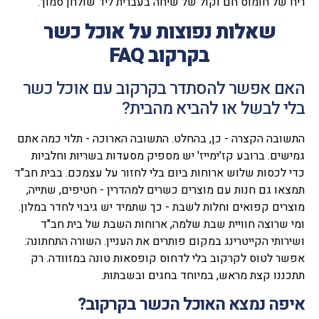
ריח של חומוס חם וקול של שיחה בעברית ליד שולחן סמוך.
שאלות נפוצות על אוכל כשר
בקרקוב FAQ
האם אפשר להסתדר בקרקוב עם אוכל כשר
בלי לבשל או להביא מהבית?
התשובה הקצרה - כן, בהחלט. התשובה הארוכה - תלוי כמה אתם
גמישים. ברובע קז'ימייז' יש מספיק מסעדות בשריות וחלביות
כדי לכסות שלוש ארוחות ביום בלי לחזור על עצמכם. בבית חב"ד
תמצאו גם חנות עם מוצרים כשרים למהדרין - חטיפים, שתייה,
מוצרים קפואים וחלות לשבת - כך שתמיד יש גיבוי לחדר במלון.
ומי שרוצה חוויית שבת שלמה, ארוחות השבת של בית חב"ד
ושירותי הקייטרינג במקום פותרים את העניין. השורה התחתונה:
אפשר לטוס לקרקוב בלי לדחוס קופסאות טונה במזוודה. רק
תתכננו קצת מראש, במיוחד בחגים ובשבתות.
איפה נמצא האוכל הכשר בקרקוב
?