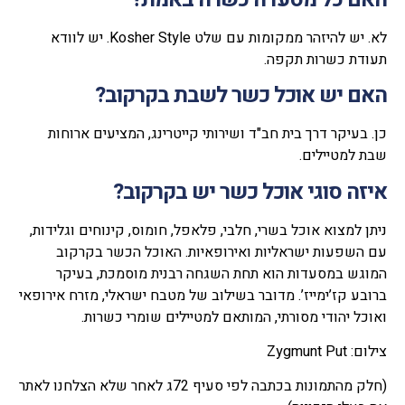
לא. יש להיזהר ממקומות עם שלט Kosher Style. יש לוודא
תעודת כשרות תקפה.
האם יש אוכל כשר לשבת בקרקוב
?
כן. בעיקר דרך בית חב"ד ושירותי קייטרינג, המציעים ארוחות
שבת למטיילים.
איזה סוגי אוכל כשר יש בקרקוב
?
ניתן למצוא אוכל בשרי, חלבי, פלאפל, חומוס, קינוחים וגלידות,
עם השפעות ישראליות ואירופאיות. האוכל הכשר בקרקוב
המוגש במסעדות הוא תחת השגחה רבנית מוסמכת, בעיקר
ברובע קז’ימייז’. מדובר בשילוב של מטבח ישראלי, מזרח אירופאי
ואוכל יהודי מסורתי, המותאם למטיילים שומרי כשרות.
צילום: Zygmunt Put
(חלק מהתמונות בכתבה לפי סעיף 72ג לאחר שלא הצלחנו לאתר