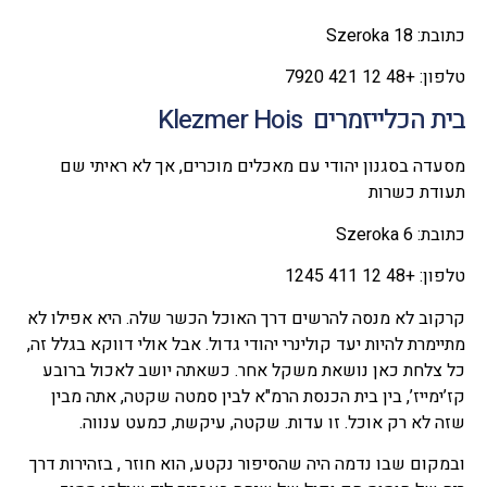
כתובת: Szeroka 18
טלפון: +48 12 421 7920
בית הכלייזמרים Klezmer Hois
מסעדה בסגנון יהודי עם מאכלים מוכרים, אך לא ראיתי שם
תעודת כשרות
כתובת: Szeroka 6
טלפון: +48 12 411 1245
קרקוב לא מנסה להרשים דרך האוכל הכשר שלה. היא אפילו לא
מתיימרת להיות יעד קולינרי יהודי גדול. אבל אולי דווקא בגלל זה,
כל צלחת כאן נושאת משקל אחר. כשאתה יושב לאכול ברובע
קז’ימייז’, בין בית הכנסת הרמ"א לבין סמטה שקטה, אתה מבין
שזה לא רק אוכל. זו עדות. שקטה, עיקשת, כמעט ענווה.
ובמקום שבו נדמה היה שהסיפור נקטע, הוא חוזר , בזהירות דרך