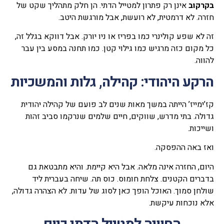
בקרקוב
אינן רק פתרון למטייל הדתי. הן חלק מתהליך שקט של
חזרה. לא דרמטית, לא רועשת, אבל מורגשת היטב.
זה לא שפע קולינרי כמו בפריז או ניו יורק. אבל דווקא בגלל זה,
כל מקום כזה מרגיש כמו גילוי קטן. כמו תחנה במסע בין עבר
להווה.
הרקע היהודי: קהילה, גלות והמשכיות
קז’ימייז’ הייתה במשך מאות שנים לב פועם של קהילה יהודית
גדולה. בתי מדרש, שווקים, חיים שלמים שנרקמו סביב זהות
ושייכות.
ואז באה ההפסקה.
היום, החזרה אינה מלאה. אבל היא קיימת. והיא מתבטאת גם
בדברים הקטנים. צלחת חומוס. כוס תה. שיחה בעברית ליד
שולחן סמוך. האוכל הופך כאן לסוג של עדות. לא הצהרה גדולה,
אלא נוכחות עיקשת.