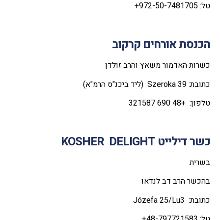
טל: 972-50-7481705+
הכנסת אורחים קרקוב
כשרות האדמור משאץ והרב זולדן
כתובת: Szeroka 39 (ליד ביכנ"ס הרמ"א)
טלפון: +48 690 321587
כשר דילייט
KOSHER DELIGHT
בשרית
בהכשר הרב דב לנדאו
כתובת: Józefa 25/Lu3
טל: 48-797721583+