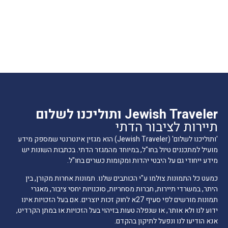
Jewish Traveler ותוליכנו לשלום
תיירות לציבור הדתי
'ותוליכנו לשלום' (Jewish Traveler) הוא מגזין אינטרנטי שמספק מידע
מועיל למתכננים טיול בחו"ל, במיוחד מהמגזר הדתי. בכתבות השונות יש
מידע ייחודי גם על היבטי יהדות ומקומות כשרים בחו"ל.
כמעט כל התמונות צולמו ע"י הכותבים שלנו. תמונות אחרות מקורן, בין
היתר, במשרדי תיירות, חברות מסחריות, סוכנויות יחסי ציבור, מאגרי
תמונות מורשים לפי סעיף 27א לחוק זכות יוצרים. אם בעל הזכויות אינו
ידוע לנו ולא אותר, או שנפלה טעות בזיהוי בעל הזכויות או במתן הקרדיט,
אנא הודיעו לנו ונפעל לתיקון בהקדם.