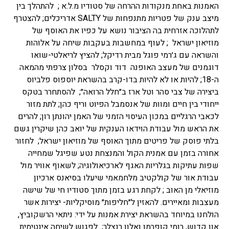
האמנות באחת מנקודות ההרחה של סטודיו מ.ל.א ; להתהלך בין
מיצב ענק של פטריות מתנפחות של SALTY אדריכלים; להצטרף
לתהלוכה אזרחית בה הציבור נושא על כפיו את האוסף של
מוזיאון ישראל ; לעוף במחשבות בעקבות שיחה על אלוהות
והשראה עם ג׳רמי פוגל מבית רדיקל; להציץ לריאלטי-שואו
דוגמנים של מעצב האופנה דוד וקסלר בסלון צרפתי מהמאה
ה-18; להיות או לא להיות בדו-קרב בהשראת יוספוס פלביוס
ביצירה של צבי סהר וטל ארז ב״חלל הרואה״; להסתחרר בטקס
ייחודי בין חיים ומוות של אנסמבל הפיוט וריף כהן; לתת מזור
לכאבי הרגליים במכון העיסוי הזמני של האמן יהונתן רון; להרים
את הראש מול עבודת הוידאו הענקית של יואב כהן שיקרין גשם
בלתי פוסק של פריטים מתוך האוסף של מוזיאון ישראל; לחזור
אחורה בזמן עם אמנית הקול והמנצחת נטע שפיגל שמחייה
שפות עתיקות בגלריות האגף לארכיאולוגיה; לשאוף אוויר מול
עבודת אור של קולקטיב מלחמאמי שיעלו בסיאנס ארכיון
מוזיאלי מן האוב ; לקחת רגע בזמן מתוך סטודיו חי של שישה
מעצבות ומאיירים. להאזין ל״חליפות״ מוסיקליות- יצירות אשר
הולחנו במיוחד בהשראת יצירת אמנות על ידי: ניתאי הרשקוביץ,
און קדוש, רומי קופרמן ואלון רנצלר; לפגוש לשיחה אינטימית