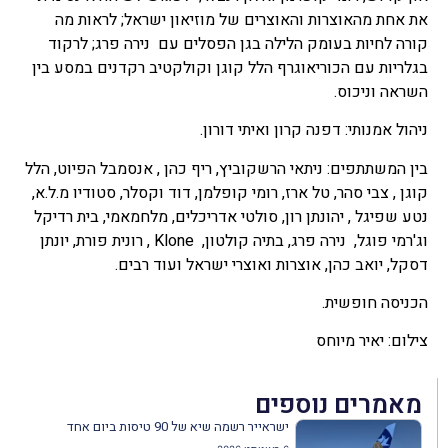
את אחת מהאוצרות והאוצרים של מוזיאון ישראל; לראות מה
קורה לחיות בעומק הלילה בגן הפסלים עם נירה פרג; לרקוד
בגלריות עם הכוריאוגרף הלל קוגן וקולקטיב רקדנים במסע בין
השראה וניכוס.
ניהול אמנותי: דפנה קרון ואיתי דורון.
בין המשתתפים: ניתאי הרשקוביץ, ריף כהן , אנסמבל הפיוט, הלל
קוגן , צבי סהר, טל ארז, רומי קופלמן, דוד וקסלר, סטודיו מ.ל.א,
נטע שפיגל , יהונתן רון, סולטי אדריכלים, מלחמאמי, בית רדיקל
וג'רמי פוגל, נירה פרג, בתיה קולטון, Klone , רונית פורת, יונתן
דסקל, יואב כהן, אוצרות ואוצרי ישראל ועוד רבים.
הכניסה חופשית.
צילום: יאיר מיוחס
מאמרים נוספים
ישראייר רשמה שיא של 90 טיסות ביום אחד