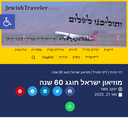
JewishTraveler
.co.il
פתח סרגל
ותוליכנו לשלום
נ
ב
סיעתא דשמיא
- תיירות ולייף סטייל לציבור הדתי
חדשות
יעדים בחו"ל
קרוזים
טיולים בארץ
מסעדות
מלונאות
לייף סטייל
טיפים
אודות
English
דף הבית
|
לייף סטייל
|
מוזיאון ישראל חוגג 60 שנה
מוזיאון ישראל חוגג 60 שנה
יעקב מאור
מאי 21, 2025