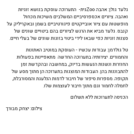
גלעד גולן: אהבה Zooגית- התערוכה עוסקת בנושא זוגיות
ואהבה. ציורים אכספרסיביים המשלבים משיכות מכחול
מופשטות עם ציור אובייקטים פיגורטיביים בשמן ובאקריליק על
קנבס. גלעד מביא את הרגש לציורים בהם ביטויים שונים של
סצנות זוגיות כפי שבאו לידי ביטוי בזוגות שונים של בעלי חיים.
טל גולדמן: עבודות עכשיו - העוסקת במוטיב האתונות
והחמורים. יצירותיה בתערוכה החדשה מתאפיינות בפעולות
החוזרות ונשנות הנעשות בדיוק, במחשבה ובהקדשת זמן
להתבוננות בהן. העבודות המוצגות בתערוכה הן מתוך מסע של
תקופה. מספרות סיפור של חיבור לדמות הנלעגת והמסורבלת,
לחמלה לחמור וגם מתוך חיבור לעוצמות שלו.
הכניסה לתערוכות ללא תשלום
צילום: יצחק מבורך