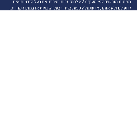
תמונות מורשים לפי סעיף 27א לחוק זכות יוצרים. אם בעל הזכויות אינו
ידוע לנו ולא אותר, או שנפלה טעות בזיהוי בעל הזכויות או במתן הקרדיט,
אנא הודיעו לנו ונפעל לתיקון בהקדם.
הרשמה לרשימת תפוצה
דואר אלקטרוני
ניווט מהיר
חדשות התיירות
טיולים בארץ
יעדים בחו"ל