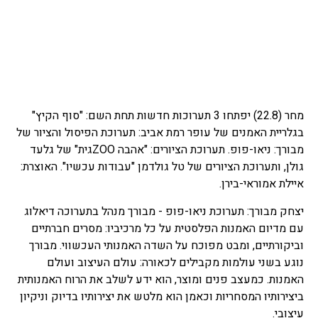
מחר (22.8) יפתחו 3 תערוכות חדשות תחת השם: "סוף הקיץ"
בגלריית האמנים של עופר רמת אביב: תערוכת הפיסול והציור של
מבורך: ניאו-פופ. תערוכת הציורים: "אהבה ZOOגית" של גלעד
גולן, ותערוכת הציורים של טל גולדמן "עבודות עכשיו". האוצרת:
איילת אמוראי-בירן.
יצחק מבורך: תערוכת ניאו-פופ - מבורך מנהל בתערוכה דיאלוג
עם מדיום האמנות הפלסטית על כל מרכיביו: מסרים חברתיים
וביקורתיים, ומבט מפוכח על השדה האמנותי העכשווי. מבורך
נוגע בשני עולמות מקבילים לכאורה: עולם העיצוב ועולם
האמנות. כמעצב פנים ומוצר, הוא ידע לשלב את הרוח האמנותית
ביצירותיו המסחריות וכאמן הוא מלטש את יצירותיו בדיוק וניקיון
עיצובי.