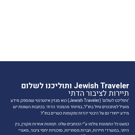
Jewish Traveler ותוליכנו לשלום
תיירות לציבור הדתי
'ותוליכנו לשלום' (Jewish Traveler) הוא מגזין אינטרנטי שמספק מידע
מועיל למתכננים טיול בחו"ל, במיוחד מהמגזר הדתי. בכתבות השונות יש
מידע ייחודי גם על היבטי יהדות ומקומות כשרים בחו"ל.
כמעט כל התמונות צולמו ע"י הכותבים שלנו. תמונות אחרות מקורן, בין
היתר, במשרדי תיירות, חברות מסחריות, סוכנויות יחסי ציבור, מאגרי