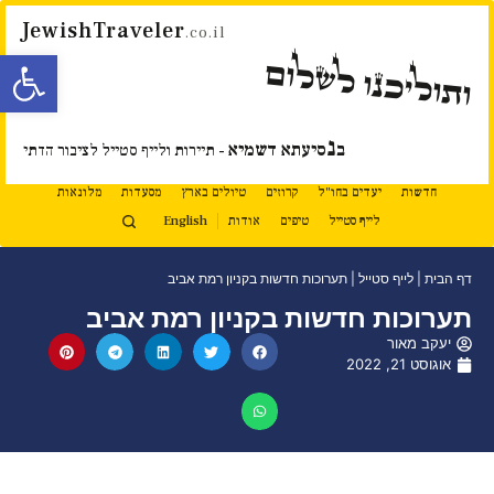
JewishTraveler
.co.il
פתח סרגל
ותוליכנו לשלום
נ
ב
סיעתא דשמיא
- תיירות ולייף סטייל לציבור הדתי
חדשות
יעדים בחו"ל
קרוזים
טיולים בארץ
מסעדות
מלונאות
לייף סטייל
טיפים
אודות
English
דף הבית
|
לייף סטייל
|
תערוכות חדשות בקניון רמת אביב
תערוכות חדשות בקניון רמת אביב
יעקב מאור
אוגוסט 21, 2022