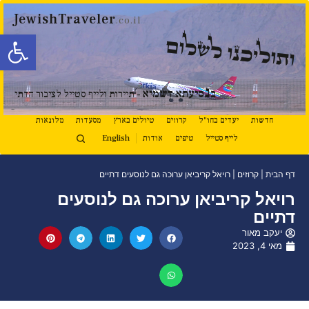
JewishTraveler
.co.il
פתח סרגל
ותוליכנו לשלום
נ
ב
סיעתא דשמיא
- תיירות ולייף סטייל לציבור הדתי
חדשות
יעדים בחו"ל
קרוזים
טיולים בארץ
מסעדות
מלונאות
לייף סטייל
טיפים
אודות
English
דף הבית
|
קרוזים
|
רויאל קריביאן ערוכה גם לנוסעים דתיים
רויאל קריביאן ערוכה גם לנוסעים
דתיים
יעקב מאור
מאי 4, 2023