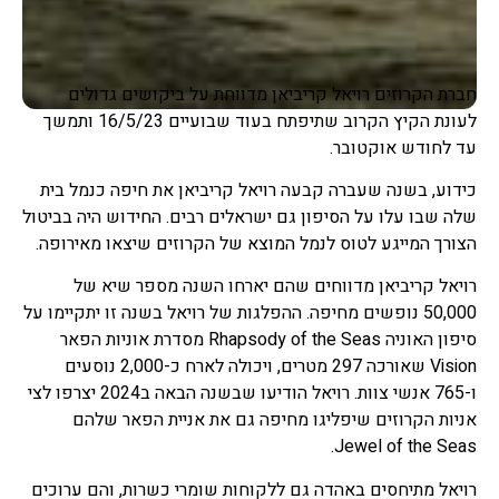
חברת הקרוזים רויאל קריביאן מדווחת על ביקושים גדולים
לעונת הקיץ הקרוב שתיפתח בעוד שבועיים 16/5/23 ותמשך
עד לחודש אוקטובר.
כידוע, בשנה שעברה קבעה רויאל קריביאן את חיפה כנמל בית
שלה שבו עלו על הסיפון גם ישראלים רבים. החידוש היה בביטול
הצורך המייגע לטוס לנמל המוצא של הקרוזים שיצאו מאירופה.
רויאל קריביאן מדווחים שהם יארחו השנה מספר שיא של
50,000 נופשים מחיפה. ההפלגות של רויאל בשנה זו יתקיימו על
סיפון האוניה Rhapsody of the Seas מסדרת אוניות הפאר
Vision שאורכה 297 מטרים, ויכולה לארח כ-2,000 נוסעים
ו-765 אנשי צוות. רויאל הודיעו שבשנה הבאה ב2024 יצרפו לצי
אניות הקרוזים שיפליגו מחיפה גם את אניית הפאר שלהם
Jewel of the Seas.
רויאל מתיחסים באהדה גם ללקוחות שומרי כשרות, והם ערוכים