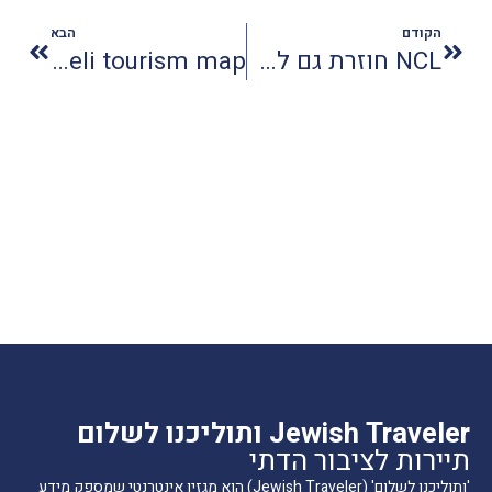
הקודם
הבא
NCL חוזרת גם לאסיה
Iceland is returning to the Israeli tourism map
Jewish Traveler ותוליכנו לשלום
תיירות לציבור הדתי
'ותוליכנו לשלום' (Jewish Traveler) הוא מגזין אינטרנטי שמספק מידע