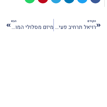
הקודם
הבא
רויאל תרחיב פעילותה בישראל
מיזם מסלולי המורשת היהודית באירופה