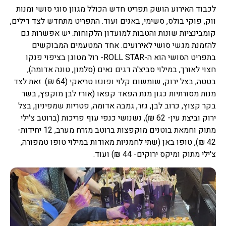
לכבוד האירוע הושק תפריט חדש הכולל מגוון סוגי סושי ומנות
ווק, פוקי בולס, סשימי, באנים ועוד. התפריט מתחדש לצד דילים,
קומבינציות שונות והטבות למועדון הלקוחות. יש אפשרות גם
להזמנת מגשי סושי לאירועים. אחד המטעמים המבוקשים
בתפריט הסושי הוא ה-ROLL STAR- רול מטוגן בציפוי פנקו
חצוי לאורך, במילוי סביצ'ה דגים נאים (סלמון, טונה אדומה),
בטטה, בצל ירוק, שומשום קלוי ופונזו טריאקי (64 ₪). זאת לצד
מנות מסורתיות כגון מנת הפאד קפאו (אורז לבן מוקפץ, בשר
בקר קצוץ, כרוב לבן, גזר, גמבה אדומה, פטריות שמפיניון, בצל
ירוק וביצת עין- 62 ₪), נשנושי כנפי עוף פריכות (ברוטב צ'ילי
מתוק וחמאת בוטנים מוקפצות ברוטב מזרח מערב, 12 יחידות-
42 ₪), טופו באן (שתי לחמניות מאודות במילוי טופו טמפורה,
צ'ילי מתוק ומיקס ירוקים- 44 ₪) ועוד.