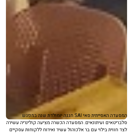
המסעדה האסייתית סאי SAI חגגה יומולדת שנה במפגש
סלבריטאים ועיתונאים. המסעדה הכשרה מציעה קולינריה עשירה
לצד חווית בילוי עם בר אלכוהול עשיר ואירוח ללקוחות עסקיים