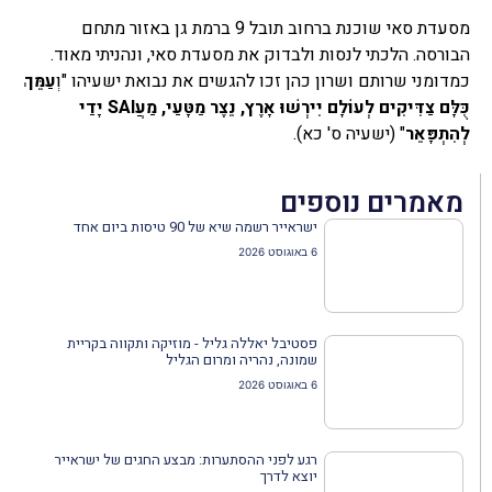
מסעדת סאי שוכנת ברחוב תובל 9 ברמת גן באזור מתחם
הבורסה. הלכתי לנסות ולבדוק את מסעדת סאי, ונהניתי מאוד.
כמדומני שרותם ושרון כהן זכו להגשים את נבואת ישעיהו "וְ
עַמֵּךְ
כֻּלָּם צַדִּיקִים לְעוֹלָם יִירְשׁוּ אָרֶץ, נֵצֶר מַטָּעַי, מַעֲSAI יָדַי
לְהִתְפָּאֵר
" (ישעיה ס' כא).
מאמרים נוספים
ישראייר רשמה שיא של 90 טיסות ביום אחד
6 באוגוסט 2026
פסטיבל יאללה גליל - מוזיקה ותקווה בקריית
שמונה, נהריה ומרום הגליל
6 באוגוסט 2026
רגע לפני ההסתערות: מבצע החגים של ישראייר
יוצא לדרך