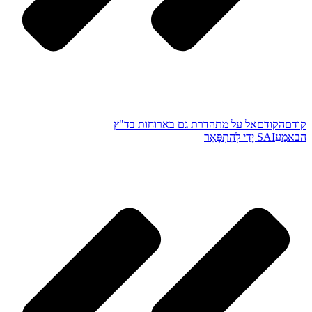
קודם
הקודם
אל על מתהדרת גם בארוחות בד"ץ
הבא
מַעֲSAI יָדַי לְהִתְפָּאֵר