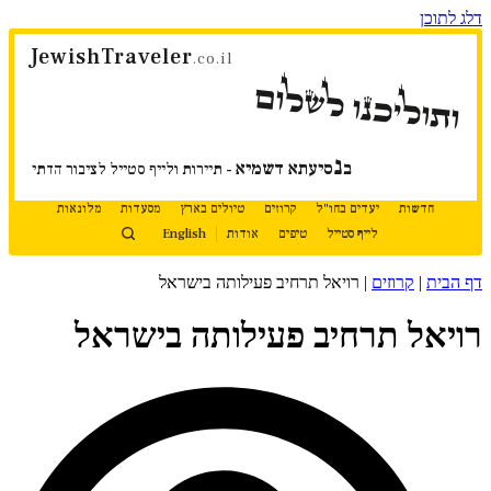
דלג לתוכן
JewishTraveler
.co.il
ותוליכנו לשלום
נ
ב
סיעתא דשמיא
- תיירות ולייף סטייל לציבור הדתי
חדשות
יעדים בחו"ל
קרוזים
טיולים בארץ
מסעדות
מלונאות
לייף סטייל
טיפים
אודות
English
דף הבית
|
קרוזים
|
רויאל תרחיב פעילותה בישראל
רויאל תרחיב פעילותה בישראל