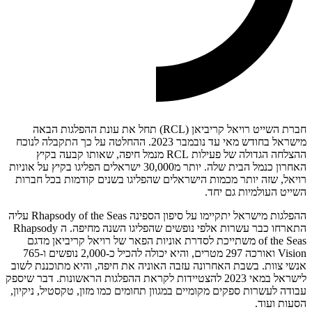
חברת השייט רויאל קריביאן (RCL) תחל את עונת ההפלגות הבאה
מישראל בחודש מאי עד נובמבר 2023. ההחלטה על כך התקבלה לנוכח
ההצלחה הגדולה של פעילות RCL מנמל חיפה, שאותו קבעה בקיץ
האחרון כנמל הבית שלה. יותר מ30,000 ישראלים הפליגו בקיץ על אוניות
רויאל, שזה יותר מכמות הישראלים שהפליגו בשנים קודמות בכל חברות
השייט העולמיות גם יחד.
ההפלגות מישראל יתקיימו על סיפון הספינה Rhapsody of the Seas עליה
התארחו כבר עשרות אלפי נופשים שהפליגו השנה מחיפה. ה Rhapsody
of the Seas משתייכת לסדרת אוניות הפאר של רויאל קריביאן מדגם
Vision ואורכה 297 מטרים, והיא יכולה להכיל כ-2,000 נופשים ו-765
אנשי צוות. בשבת האחרונה עזבה האוניה את חיפה, והיא מתוכננת לשוב
לישראל במאי 2023 להצטיידות לקראת ההפלגות הראשונות. דבר שיספק
עבודה לעשרות ספקים מקומיים במגוון תחומים כמו מזון, טקסטיל, ניקיון,
הסעות ועוד.