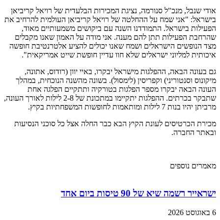
אודי שנבל, מנכ"ל סנורמה, נציגת המכירות הבלעדית של רויאל קריביאן
בישראל: "אני שמח על ההחלטה של רויאל קריביאן העולמית להרחיב את
הפעילות בישראל. התמודדנו השנה עם ביקושים משמעותיים מאוד,
שהרחבת הפעילות תתן להם מענה. אני מודה על האמון שאנו מקבלים
מצד הנופשים הישראלים ושמח שאנו יכולים להציע אלטרנטיבת חופשה
איכותית למליוני ישראלים שלא חוו עדיין חופשת שייט אמריקאית".
גם בעונה הבאה, ההפלגות מישראל יבקרו, באיי יוון (רודוס, אתונה,
מיקונוס וסנטוריני) וקפריסין (לימסול). בשונה מהשנה הנוכחית, במהלך
העונה הבאה יבקרו מספר הפלגות בטורקיה ותתקיים הפלגה אחת
שתבקר בכרתים. ההפלגות יתקיימו במתכונת של 2-8 לילות לאורך העונה,
מרביתן יהיו בנות 7 לילות ומותאמות לחופשות המשפחתיות בקיץ.
מכירת הכרטיסים לעונת הקיץ הבא כבר החלה אצל כל סוכני הנסיעות
ובאתר החברה.
מאמרים נוספים
ישראייר רשמה שיא של 90 טיסות ביום אחד
6 באוגוסט 2026